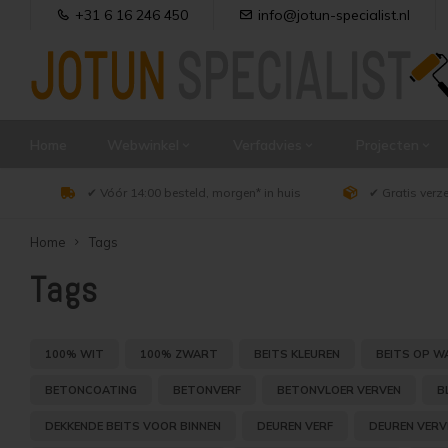
+31 6 16 246 450
info@jotun-specialist.nl
Home
Webwinkel
Verfadvies
Projecten
✔ Vóór 14:00 besteld, morgen* in huis
✔ Gratis verz
Home
Tags
Tags
100% WIT
100% ZWART
BEITS KLEUREN
BEITS OP W
BETONCOATING
BETONVERF
BETONVLOER VERVEN
B
DEKKENDE BEITS VOOR BINNEN
DEUREN VERF
DEUREN VERV