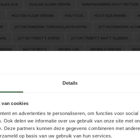
GLAS OLIE
EGALINE VLOER VERVEN
GEIMPREGNEERD HOUT BEITSEN
N
HOUTEN VLOER VERVEN
HOUTOLIE
HOUTOLIE BINNEN
H
EN
JOTUN DEMIDEKK TERRASSLASYR KOPEN
JOTUN DEMIDEKK ULTI
MAL
JOTUN TREBITT KOPEN
JOTUN TREBITT MATT OLJEBEIS
VERVEN
MATTE BEITS
MEUBEL LAK
MEUBELS VERVEN
MUU
FOND VERVEN
PLAVUIZEN VERVEN
PREVIEW-HUISKAMER
RED C
VERVEN
STEIGERHOUT BEHANDELEN
STEIGERHOUT BEITSEN
Details
RANSPARANTE LAK
TRAP LAKKEN
TRAP VERVEN
TUINHUIS VE
VOOR KUNSTSTOF
VERFKLEUREN
VERGRIJSD DOUGLAS HOUT BEHAN
 van cookies
ZWARTE BEITS
ZWARTE BEITS DOUGLAS
ZWARTE BEITS SCH
ent en advertenties te personaliseren, om functies voor social
. Ook delen we informatie over uw gebruik van onze site met on
e. Deze partners kunnen deze gegevens combineren met andere i
erzameld op basis van uw gebruik van hun services.