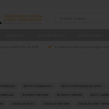
Kleuradvies
Uitleg Producten
Klantenservice
ending vanaf € 40 in NL & BE
✔ Deskundig (40+ jaar ervaring) en act
ATERBASIS
BEITS STEIGERHOUT
BEITS VOOR DOUGLAS HOUT
LANKE LAK
BLOKHUT BEITSEN
BLOKHUT VERVEN
BOOT LAKKE
EN
DOUGLAS BEITS
DOUGLAS BEITSEN
DOUGLAS HOUT BEHA