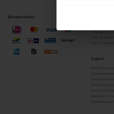
Betaalmethoden
Bestellen
Webshop
Zakelijk beste
Offerte aanv
Jotun Aanbie
Support
Klantenservic
Contactformul
Duurzaamhei
Jotun toepas
Jotun hoofdg
Algemene Vo
Aanvullende