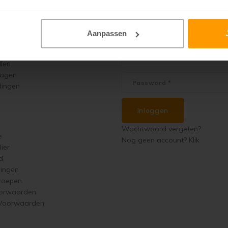
Mijn account
Aanpassen
llen
ragen
dingen
Inloggen
Wachtwoord vergeten?
e
Nog geen account? Klik
ier
d
singen
roepen
orwaarden
 Voorwaarden