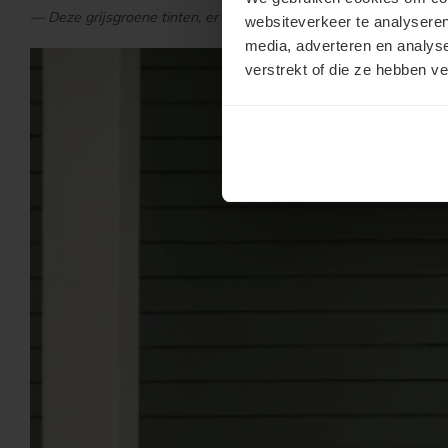
— Deze grijsgroene tinten, er zijn er meer in onze
kleurenfolder
,
websiteverkeer te analyseren
media, adverteren en analys
verstrekt of die ze hebben v