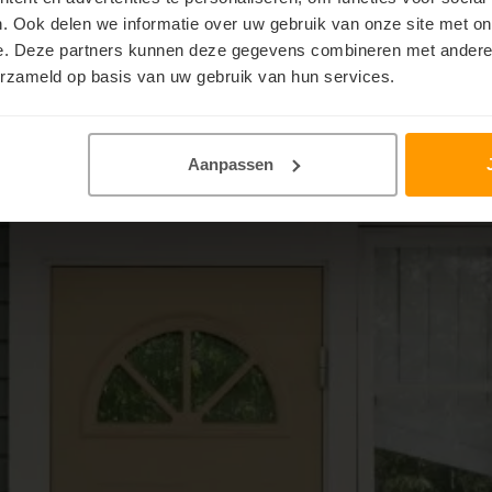
 zijn goed om uit te proberen voor degenen die kleur aan hun woning wil
. Ook delen we informatie over uw gebruik van onze site met on
e. Deze partners kunnen deze gegevens combineren met andere i
erzameld op basis van uw gebruik van hun services.
Aanpassen