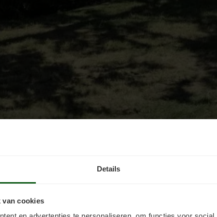
issend en prettig ervaren. Ze creëren een levendige en kleurrijke sfe
Details
op de prachtige oude villa's uit het begin van de vorige eeuw op Djurgå
eschilderd in Jotun 1394 Os (
Jotun Mur Acryl
). De tijdloze, zijdeglans 
 van cookies
Het is een mooie kleur voor degenen die al een grijs of wit huis hebb
ent en advertenties te personaliseren, om functies voor social