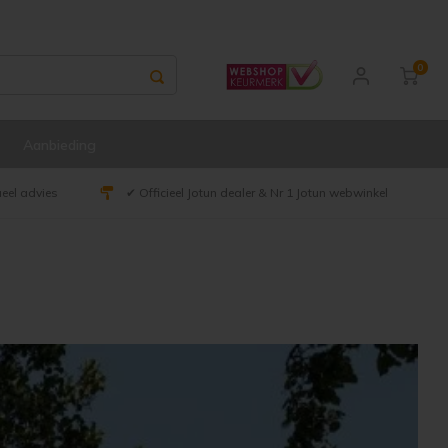
0
Aanbieding
ueel advies
✔ Officieel Jotun dealer & Nr 1 Jotun webwinkel