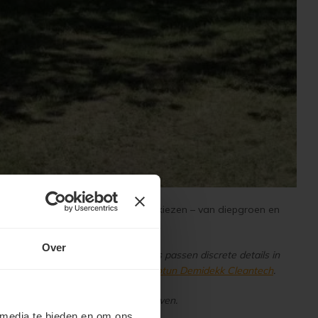
er en er zijn veel tinten om uit te kiezen – van diepgroen en
Over
rden in Stockholm. Bij deze villa's passen discrete details in
uitstraling van de gevel krijg je met
Jotun Demidekk Cleantech
.
en en het huis meer kleur willen geven.
 media te bieden en om ons