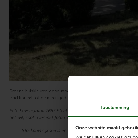
Groene huiskleuren gaan mooi op in de natuur en worden als verfr
traditioneel tot de meer gedempte en moderne tinten groen.
Toestemming
Foto boven: Jotun 7653 Stockholmsgrönn is een kleur geïnspireerd 
het wit, zoals hier met Jotun 1024 Tidlos . De funderingsmuur is g
Onze website maakt gebruik
Stockholmsgrönn is een mooie, gedempte grijsgroene kleur. 
We gebruiken cookies om cont