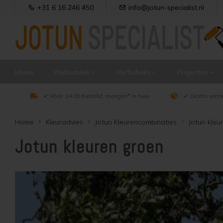
+31 6 16 246 450
info@jotun-specialist.nl
Home
Webwinkel
Verfadvies
Projecten
✔ Vóór 14:00 besteld, morgen* in huis
✔ Gratis verz
Home
Kleuradvies
Jotun Kleurencombinaties
Jotun kleu
Jotun kleuren groen