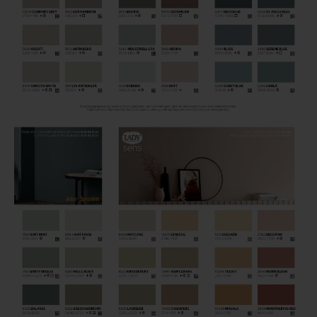
Houten vloer lakken
Trap verven
Trap lakken
Houten vloer schuren
Tegels coaten en/of schilderen
Jotun Oxan Olie als basis voor de vloer
Vloerverf voor binnen
Muurverf en Kleuren
Muur verven zonder strepen