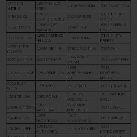
0471 LYS
12077 SHEER
20145 WISDOM
6350 SOFT TEAL
ANTIKK
GREY
12078
6351 TENDER
0486 SILKE
2024 SENSES
COMFORT GREY
GREEN
12080 SOFT
6352 EVENING
0552 TUDOR
2168 DUFT
RADIANCE
GREEN
12082 REFINED
7163 MINTY
0553 ASCOTT
2169 AROMA
YELLOW
BREEZE
10001 DIJON
12083 DEVINE
2782 DECO PINK
7236 CHI
YELLOW
2856 WARM
1001 EGGHVIT
1233 MOHAIR
7555 SOFT MINT
BLUSH
2859
7613
1012 GULLHÅR
1269 DEMRING
WHISPHERING
NORTHERN
RED
MYSTIC
1016 BLEK
1275 MILD
3037 FJÆR
7628 TREASURE
SAND
3206 LYS
7629 ANTIQUE
1024 TIDLØS
1352 FORM
AUBERGINE
GREEN
1359
3207 MØRK
10245 GINSENG
7637 EXHALE
MACCHIATO
AUBERGINE
1376
4017
10246 VELVET
8094 DUNKEL
FROSTRØYK
PILASTERBLÅ
1391 LYS
8222
10249 SOBER
4415 LYS SYRIN
ANTIKKGRÅ
KRYDDERURT
10290 SOFT
8252 GREEN