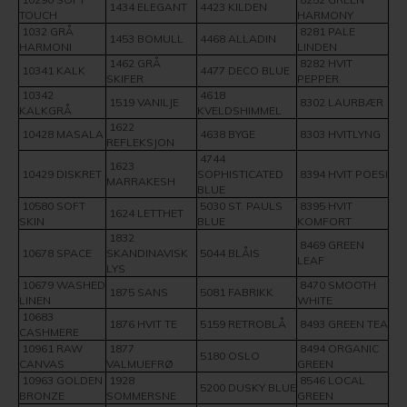
1434 ELEGANT
4423 KILDEN
TOUCH
HARMONY
1032 GRÅ
8281 PALE
1453 BOMULL
4468 ALLADIN
HARMONI
LINDEN
1462 GRÅ
8282 HVIT
10341 KALK
4477 DECO BLUE
SKIFER
PEPPER
10342
4618
1519 VANILJE
8302 LAURBÆR
KALKGRÅ
KVELDSHIMMEL
1622
10428 MASALA
4638 BYGE
8303 HVITLYNG
REFLEKSJON
4744
1623
10429 DISKRET
SOPHISTICATED
8394 HVIT POESI
MARRAKESH
BLUE
10580 SOFT
5030 ST. PAULS
8395 HVIT
1624 LETTHET
SKIN
BLUE
KOMFORT
1832
8469 GREEN
10678 SPACE
SKANDINAVISK
5044 BLÅIS
LEAF
LYS
10679 WASHED
8470 SMOOTH
1875 SANS
5081 FABRIKK
LINEN
WHITE
10683
1876 HVIT TE
5159 RETROBLÅ
8493 GREEN TEA
CASHMERE
10961 RAW
1877
8494 ORGANIC
5180 OSLO
CANVAS
VALMUEFRØ
GREEN
10963 GOLDEN
1928
8546 LOCAL
5200 DUSKY BLUE
BRONZE
SOMMERSNE
GREEN