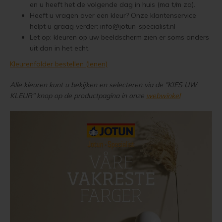
en u heeft het de volgende dag in huis (ma t/m za).
Woonboot verven
Tuinhuis verven met Jotun Demidekk Ultimate
Heeft u vragen over een kleur? Onze klantenservice
helpt u graag verder:
info@jotun-specialist.nl
Schutting behandelen
Beste buitenverf voor tuinhuis en schuur
Let op: kleuren op uw beeldscherm zien er soms anders
uit dan in het echt.
Schutting olien
Blokhut impregneren en beitsen
Kleurenfolder bestellen (lenen)
Schutting beitsen
Red Cedar kleur behouden
Alle kleuren kunt u bekijken en selecteren via de "KIES UW
KLEUR" knop op de productpagina in onze
webwinkel
Schutting verven
Red Cedar behandelen en de vergrijzing tegengaan
Eikenhout behandelen
Red Cedar Oliën
Eikenhout olien
Red Cedar Olympic Stain Alternatief
Eikenhout beitsen
Olympic Oil Stain 704 overschilderen
Eikenhout verven
Olympic Oil Stain 704 Alternatief
Geïmpregneerd hout behandelen
Olympic Oil Stain 713 overschilderen