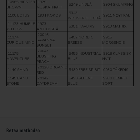
10965 HIPSTER
1929
5249 LINBLÅ
9904 SKUMRING
BROWN
MUSKATNØTT
5343
1108 LOTUS
1931 KOKOS
9911 NØYTRAL
INDUSTRIELL GRÅ
11173 HUMBLE
1973
5351 HAVBRIS
9913 MATRIX
YELLOW
ANTIKKGRÅ
20046
11174
5452 NORDIC
9915
SAVANNA
CURIOUS MIND
BREEZE
MORGENDIS
SUNSET
20047
11175
5455 INDUSTRIAL
9918 KLASSISK
BLUSHING
ADVENTURE
BLUE
HVIT
PEACH
20120 ORGANIC
1140 SAND
5489 FREE SPIRIT
9930 TÅKEDIS
RED
1145 BAND
20142
5490 SERENE
9938 DEMPET
STONE
DAYDREAM
BLUE
SORT
Betaalmethoden