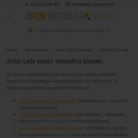
+31 6 16 246 450
info@jotun-specialist.nl
✔ Gratis verzending vanaf € 40 in NL & BE
Hoofdmenu / uitleg producten
Hoofdmenu / klantenservice
Hoofdmenu / kleuradvies
Hoofdmenu / webwinkel
Hoofdmenu / verfadvies
Hoofdmenu / projecten
Hoofdmenu /
Hoofdmenu /
Hoofdmenu /
Hoofdmenu /
Hoofdmenu 
matt kleuren 
matt kleuren 
matt kleuren 
demidekk cle
Uitleg Producten
Klantenservice
Kleuradvies
Verfadvies
Webwinkel
Projecten
vindu og d
kleuren / 
kleuren / 
kleuren / 
jotun ral kl
jotun ral kl
betongol
Home
Kleuradvies
Jotun Lady Kleuren
Jotun Lady meest verkochte kleuren
303
Alle producten
Douglas hout behandelen
Hout zwart beitsen
Jotun Demidekk 2024 Kleuren
Jotun producten overzicht
Over Ons & Contact
Jotun Lady meest verkochte kleuren
Jotun 
Semi 
Beits en Houtverf
Douglas hout olien
Douglas houtkleur behouden
Jotun Demidekk Infinity Pure Matt Kleuren
Visir Oljegrunning Klar
Bestellen
Op deze pagina vindt u de Jotun Lady meest verkochte
Jotun 
Zwarte
Demid
Jotun 
kleuren. Een prachtige selectie kleuren die wij leveren in
Dekke
onderstaande Jotun muurverf en houtverf:
Houtolie
Douglas hout beitsen
Douglas schutting beitsen
Demidekk Cleantech
Zakelijk bestellen
Jotun 
Jotun 
Vegg 
Jotun 
Jotun Lady Kleuren
Jotun Jotaproff Primadekk 02
(lichte kleuren - muurverf
Blanke lak
Douglas hout verven
Douglas hout zwart beitsen
Demidekk Infinity Pure Matt
Bezorgen
Jotun 
Jotun 
Demid
Jotun 
voor binnen in mat)
Jotun Trebitt Oljebeis Kleuren
Jotun Trestjerner Gulvmaling
(alle kleuren - zijdeglans
Kozijnenverf
Houten huis oliën
Douglas hout wit schilderen
Demidekk Infinity Details
Veilig Betalen
Jotun
Jotun 
Demid
slijtvaste verf voor o.a. hout en beton binnen)
Jotun 
Jotun Trebitt Woodcare Kleuren
Jotun Demidekk Infinity Pure Matt
(alle kleuren - matte
Vlonderolie
Houten huis beitsen
Douglas hout vergrijzen
Drygolin Vindu og Dor
Keurmerken
verf topkwaliteit voor o.a. hout en beton binnen/buiten -
Jotun 
Licht 
Demide
Jotun 