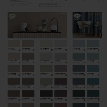
Steigerhout verven
Vurenhout behandelen
Vurenhout olien
Vurenhout beitsen
Vurenhout verven
Kozijnen verven
Olympic Water Repellent Oil Stain Overschilderen
Olympic Premium Acrylic Latex Stain Overschilderen
White wash vloer
Houten vloer verven