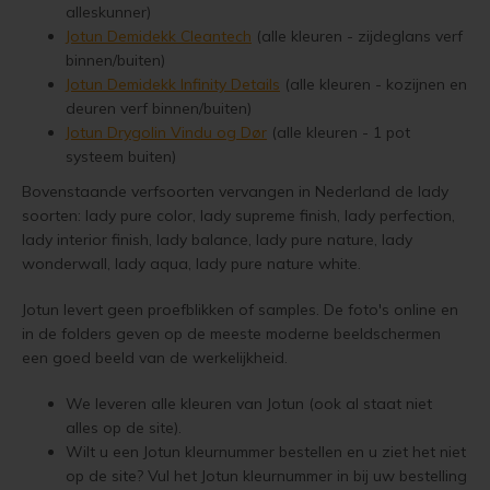
alleskunner)
Jotun Treolje Kleuren
Vloerverf
Houten huis verven
Douglas white wash
Trebitt Oljebeis
Reviews
Jotun Demidekk Cleantech
(alle kleuren - zijdeglans verf
Jotun 
Demid
binnen/buiten)
Jotun 
Jotun Panellakk Kleuren
Jotun Demidekk Infinity Details
(alle kleuren - kozijnen en
Vloerlak
Houten huis wit verven
Douglas hout impregneren en beitsen
Trebitt Matt Oljebeis
Reclameren
Jotun 
Demide
deuren verf binnen/buiten)
Jotun NCS Kleurenwaaier
Jotun Drygolin Vindu og Dør
(alle kleuren - 1 pot
Jotun 
Vloerolie
Tuinhuis behandelen
Eikenhout impregneren en beitsen
Trebitt Woodcare
Retour
Jotun 
Oxan A
systeem buiten)
Jotun RAL Kleurenwaaier
White wash beits
Tuinhuis olien
Eikenhouten garage oliën
Trestjerner Betongolje
Duurzaamheid
Bovenstaande verfsoorten vervangen in Nederland de lady
Oxan O
soorten: lady pure color, lady supreme finish, lady perfection,
Olympic Stain Kleuren
lady interior finish, lady balance, lady pure nature, lady
Muurverf
Tuinhuis beitsen
Eikenhout oliën in kleur 629 naturell
Trestjerner Gulvmaling
Veel Gestelde Vragen
Oxan V
wonderwall, lady aqua, lady pure nature white.
Sikkens Authentieke Kleuren
Primers
Tuinhuis verven
Zweedse woning schilderen
Primadekk 02
Garantie, Privacy & Cookie Voorwaarden
Oxan 
Jotun levert geen proefblikken of samples. De foto's online en
Sikkens 3031 - 4041 kleuren
in de folders geven op de meeste moderne beeldschermen
Woonboot behandelen
Blokhut beitsen
Benar
een goed beeld van de werkelijkheid.
Jotun oude kleuren
Woonboot oliën
Veranda verven met de meest duurzame verf van Jotun
Demidekk Ultimate Tackfarg
We leveren alle kleuren van Jotun (ook al staat niet
alles op de site).
Jotun Kleurencombinaties
Wilt u een Jotun kleurnummer bestellen en u ziet het niet
Woonboot beitsen
Tuinhuis verven in de kleuren wit en grijs
Oude Jotun Producten
op de site? Vul het Jotun kleurnummer in bij uw bestelling