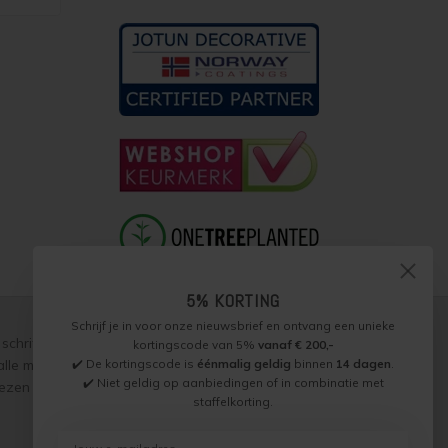
5% KORTING
Schrijf je in voor onze nieuwsbrief en ontvang een unieke
schriftelijke toestemming, over te nemen, te vermenigvuldigen of
kortingscode van 5%
vanaf € 200,-
✔️ De kortingscode is
éénmalig geldig
binnen
14 dagen
.
p alle met ons gesloten overeenkomsten gelden onze
garantie,
✔️ Niet geldig op aanbiedingen of in combinatie met
zen worden naar beste weten verstrekt, toepassing is altijd op
staffelkorting.