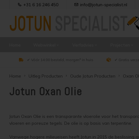
+31 6 16 246 450
info@jotun-specialist.nl
Home
Webwinkel
Verfadvies
Projecten
✔ Vóór 14:00 besteld, morgen* in huis
✔ Gratis verz
Home
Uitleg Producten
Oude Jotun Producten
Oxan Ol
Jotun Oxan Olie
Jotun Oxan Olie is een transparante vloerolie voor het transpa
vloeren en poreuze tegels. De olie is op basis van terpentine.
Vanwege hogere milieueisen heeft Jotun in 2015 de beslissing