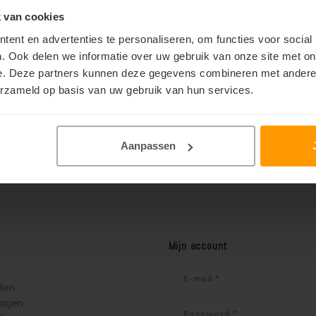
ng (acryldispersie) op waterbasis. De
 van cookies
n zoals, beton, cement, steen en hout.
ent en advertenties te personaliseren, om functies voor social
ude Jotun Oxan Olie lagen!
. Ook delen we informatie over uw gebruik van onze site met on
e. Deze partners kunnen deze gegevens combineren met andere i
e lagen, onze medewerkers staan u graag te woord!
erzameld op basis van uw gebruik van hun services.
Aanpassen
Mijn account
llen
ragen