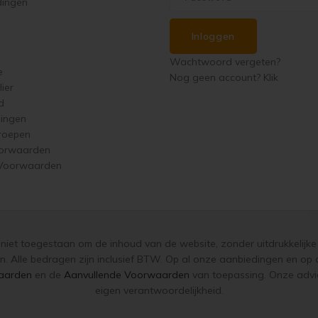
dingen
Inloggen
Wachtwoord vergeten?
e
Nog geen account? Klik
ier
d
singen
roepen
orwaarden
 Voorwaarden
s niet toegestaan om de inhoud van de website, zonder uitdrukkelijke 
n. Alle bedragen zijn inclusief BTW. Op al onze aanbiedingen en o
aarden
en de
Aanvullende Voorwaarden
van toepassing. Onze advie
eigen verantwoordelijkheid.