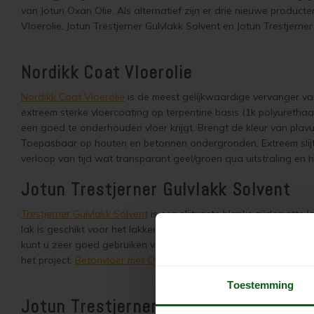
van Jotun Oxan Olie. Als alternatief zijn er drie nieuwe produc
Vloerolie, Jotun Trestjerner Gulvlakk Solvent en Jotun Trestjer
Nordikk Coat Vloerolie
Nordikk Coat Vloerolie
is de meest gelijkwaardige vervanger va
extreem sterke vloercoating op terpentine basis (1k polyurethaa
een goed te onderhouden vloer krijgt. Brengt de kleur van plavu
Toepasbaar op houten en betonnen ondergronden. Extreem slijtv
verloop van tijd wat transparant geel/groen qua uitstraling en
Jotun Trestjerner Gulvlakk Solvent
Trestjerner Gulvlakk Solvent
is een slijtvaste blanke zijdematte l
lak is geschikt voor het lakken van harde ondergronden zoals; 
kunt u zeer goed gebruiken voor het overlakken van vloeren die
het project:
Betonvloer met Oxan Olie opnieuw behandelen
)
Toestemming
Jotun Trestjerner Betongolje