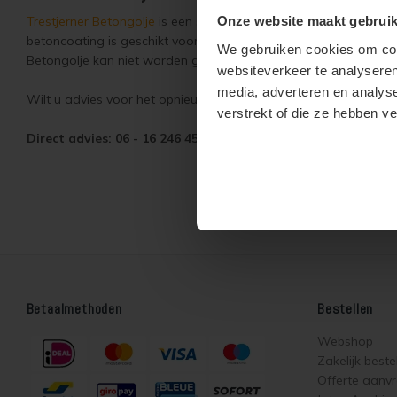
Trestjerner Betongolje
is een slijtvaste transparante betoncoati
Onze website maakt gebruik
betoncoating is geschikt voor het lakken van harde ondergronde
We gebruiken cookies om cont
Betongolje kan niet worden gebruikt voor het overlakken van o
websiteverkeer te analyseren
media, adverteren en analys
Wilt u advies voor het opnieuw behandelen van oude Oxan Oli
verstrekt of die ze hebben v
Direct advies: 06 - 16 246 450
Betaalmethoden
Bestellen
Webshop
Zakelijk beste
Offerte aanv