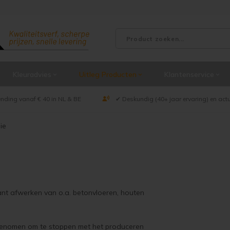
Kleuradvies
Uitleg Producten
Klantenservice
ending vanaf € 40 in NL & BE
✔ Deskundig (40+ jaar ervaring) en act
ie
rant afwerken van o.a. betonvloeren, houten
 genomen om te stoppen met het produceren