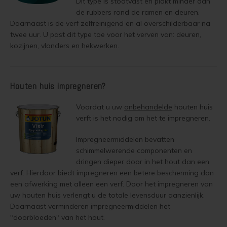
Dit type is stootvast en plakt minder aan
de rubbers rond de ramen en deuren.
Geïmpregneerd hout behandelen
Daarnaast is de verf zelfreinigend en al overschilderbaar na
Olympic Oil Stain 716 overschilderen
twee uur. U past dit type toe voor het verven van: deuren,
Geïmpregneerd hout olien
kozijnen, vlonders en hekwerken.
Olympic Oil Stain 716 alternatief
Geïmpregneerd hout beitsen
Olympic Oil Stain 717 overschilderen
Houten huis impregneren?
Geïmpregneerd hout verven
Olympic Oil Stain 727 overschilderen
Voordat u uw
onbehandelde
houten huis
Grenen behandelen
verft is het nodig om het te impregneren.
Olympic Oil Stain 727 Alternatief
Grenen oliën
Impregneermiddelen bevatten
Olympic Stain 911 overschilderen
schimmelwerende componenten en
Grenen beitsen
dringen dieper door in het hout dan een
Betonvloer met Oxan Olie opnieuw behandelen
verf. Hierdoor biedt impregneren een betere bescherming dan
een afwerking met alleen een verf. Door het impregneren van
Grenen verven
Houten vloer wit verven
uw houten huis verlengt u de totale levensduur aanzienlijk.
Daarnaast verminderen impregneermiddelen het
Lariks Hout Behandelen
"doorbloeden" van het hout.
Houten vloer verven met de meest slijtvaste verf van Jotun