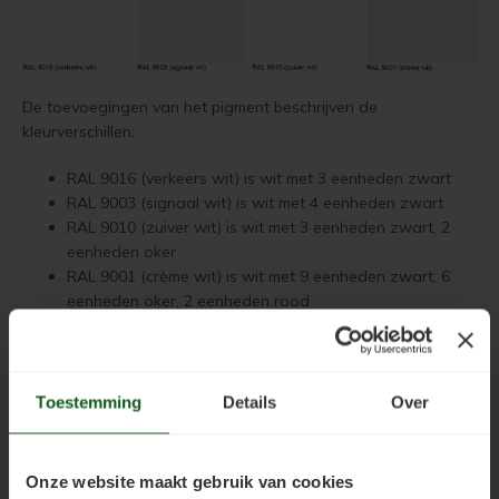
Houten vloer verven
Houten vloer lakken
De toevoegingen van het pigment beschrijven de
kleurverschillen:
Trap verven
RAL 9016 (verkeers wit) is wit met 3 eenheden zwart
Trap lakken
RAL 9003 (signaal wit) is wit met 4 eenheden zwart
RAL 9010 (zuiver wit) is wit met 3 eenheden zwart, 2
Houten vloer schuren
eenheden oker
RAL 9001 (crème wit) is wit met 9 eenheden zwart, 6
Tegels coaten en/of schilderen
eenheden oker, 2 eenheden rood
Jotun Oxan Olie als basis voor de vloer
Stappenplan voor het verven van uw houten huis
Toestemming
Details
Over
Vloerverf voor binnen
Hout reinigen met
Jotun Kraftvask
Hout schuren en stofvrij maken
Muurverf en Kleuren
Hout impregneren met
Jotun Visir Oljegrunning Klar
Onze website maakt gebruik van cookies
Hout verven met
Jotun Demidekk Cleantech