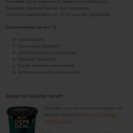
Demidekk groep superieur in dampdoorlaatbaarheid,
Tuinhuis verven met Jotun Demidekk Ultimate
flexibiliteit, kleurvastheid en duurzaamheid.
Woonboot verven
Onderhoudsintervallen van 10-12 jaar zijn gebruikelijk.
Beste buitenverf voor tuinhuis en schuur
De kenmerken op een rij:
Schutting behandelen
Blokhut impregneren en beitsen
Vuilafstotend
Schutting olien
Verhoogde dekkracht
Red Cedar kleur behouden
UV-blokkerende componenten
Schutting beitsen
Blijvende flexibiliteit
Red Cedar behandelen en de vergrijzing tegengaan
Goede dampdoorlatendheid
Schutting verven
Schimmelwerende componenten
Red Cedar Oliën
Eikenhout behandelen
Red Cedar Olympic Stain Alternatief
Deuren en kozijnen verven
Eikenhout olien
Olympic Oil Stain 704 overschilderen
Specifiek voor het verven van deuren en
Eikenhout beitsen
kozijnen levert Jotun:
Jotun Demidekk
Olympic Oil Stain 704 Alternatief
Infinity Details
.
Eikenhout verven
Olympic Oil Stain 713 overschilderen