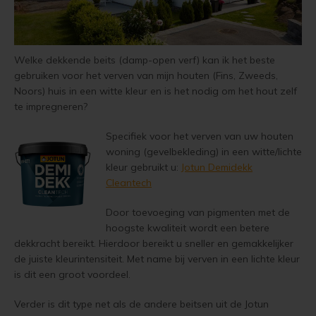
Vloerverf
Houten huis verven
Douglas white wash
Jotun Panellakk Kleuren
Trebitt Oljebeis
Reviews
Jotun 
Demid
Jotun 
Vloerlak
Douglas hout impregneren en beitsen
Jotun NCS Kleurenwaaier
Trebitt Matt Oljebeis
Reclameren
Welke dekkende beits (damp-open verf) kan ik het beste
Jotun 
Demide
Jotun 
Houten huis wit verven
gebruiken voor het verven van mijn houten (Fins, Zweeds,
Vloerolie
Eikenhout impregneren en beitsen
Jotun RAL Kleurenwaaier
Trebitt Woodcare
Retour
Noors) huis in een witte kleur en is het nodig om het hout zelf
Jotun 
Oxan A
te impregneren?
Tuinhuis behandelen
White wash beits
Eikenhouten garage oliën
Olympic Stain Kleuren
Trestjerner Betongolje
Duurzaamheid
Oxan O
Specifiek voor het verven van uw houten
Tuinhuis olien
woning (gevelbekleding) in een witte/lichte
Muurverf
Eikenhout oliën in kleur 629 naturell
Sikkens Authentieke Kleuren
Trestjerner Gulvmaling
Veel Gestelde Vragen
Oxan V
kleur gebruikt u:
Jotun Demidekk
Tuinhuis beitsen
Cleantech
Primers
Zweedse woning schilderen
Sikkens 3031 - 4041 kleuren
Primadekk 02
Garantie, Privacy & Cookie Voorwaarden
Oxan 
Tuinhuis verven
Door toevoeging van pigmenten met de
Blokhut beitsen
Jotun oude kleuren
Benar
hoogste kwaliteit wordt een betere
dekkracht bereikt. Hierdoor bereikt u sneller en gemakkelijker
Woonboot behandelen
Veranda verven met de meest duurzame verf van Jotun
Jotun Kleurencombinaties
Demidekk Ultimate Tackfarg
de juiste kleurintensiteit. Met name bij verven in een lichte kleur
is dit een groot voordeel.
Woonboot oliën
Tuinhuis verven in de kleuren wit en grijs
Oude Jotun Producten
Verder is dit type net als de andere beitsen uit de Jotun
Woonboot beitsen