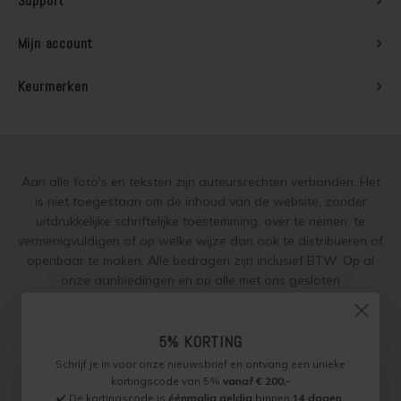
Support
Mijn account
Keurmerken
Aan alle foto's en teksten zijn auteursrechten verbonden. Het
is niet toegestaan om de inhoud van de website, zonder
uitdrukkelijke schriftelijke toestemming, over te nemen, te
vermenigvuldigen of op welke wijze dan ook te distribueren of
openbaar te maken. Alle bedragen zijn inclusief BTW. Op al
onze aanbiedingen en op alle met ons gesloten
overeenkomsten gelden onze
garantie, privacy en cookie
regelingen (gdpr)
en zijn de
Algemene Voorwaarden
en de
5% KORTING
Aanvullende Voorwaarden
van toepassing. Onze adviezen
worden naar beste weten verstrekt, toepassing is altijd op
Schrijf je in voor onze nieuwsbrief en ontvang een unieke
eigen verantwoordelijkheid.
kortingscode van 5%
vanaf € 200,-
✔️ De kortingscode is
éénmalig geldig
binnen
14 dagen
.