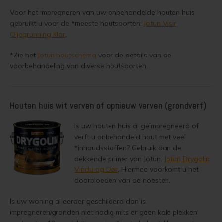
Lariks hout olien
Voor het impregneren van uw onbehandelde houten huis
Trap wit verven
gebruikt u voor de
*
meeste houtsoorten:
Jotun Visir
Lariks hout beitsen
Oljegrunning Klar
.
Houten vloer grijs verven
Lariks hout verven
*
Zie het
Jotun houtschema
voor de details van de
Jotun Lady kleur 7163 Minty Breeze
voorbehandeling van diverse houtsoorten.
Red Cedar behandelen
Red Cedar oliën
Houten huis wit verven of opnieuw verven (grondverf)
Red Cedar beitsen
Is uw houten huis al geïmpregneerd of
verft u onbehandeld hout met veel
*
inhoudsstoffen? Gebruik dan de
Red Cedar verven
dekkende primer van Jotun:
Jotun Drygolin
Vindu og Dør
. Hiermee voorkomt u het
Steigerhout behandelen
doorbloeden van de noesten.
Steigerhout olien
Is uw woning al eerder geschilderd dan is
impregneren/gronden niet nodig mits er geen kale plekken
Steigerhout beitsen