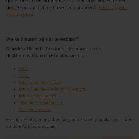
groter dan 10 cm zichtbaar zijn. Zijn de kale plekken groter
dan 10 cm dan gebruikt u wel een grondverf:
Jotun Drygolin
Steigerhout verven
Vindu og Dør
.
Vurenhout behandelen
Welke kleuren zijn er leverbaar?
Vurenhout olien
Demidekk Ultimate Tackfarg is leverbaar in alle
denkbare
witte en lichte kleuren
, o.a.:
Vurenhout beitsen
RAL
Vurenhout verven
NCS
Jotun Demidekk 2024
Kozijnen verven
Jotun Demidekk Infinity Pure Matt
Jotun Lady kleuren
Olympic Stain Kleuren
Olympic Water Repellent Oil Stain Overschilderen
Overige kleuren
Olympic Premium Acrylic Latex Stain Overschilderen
Hieronder ziet u een afbeelding van 4 veel gebruikte wit tinten
uit de RAL kleurenwaaier.
White wash vloer