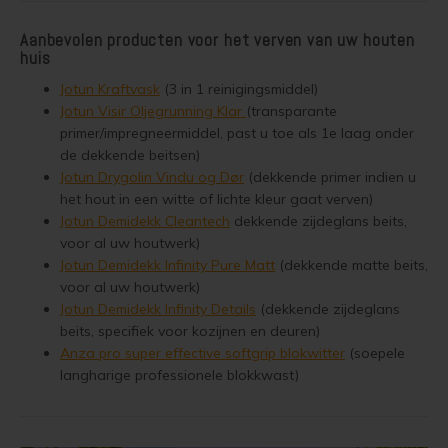
Aanbevolen producten voor het verven van uw houten
huis
Jotun Kraftvask
(3 in 1 reinigingsmiddel)
Jotun Visir Oljegrunning Klar
(transparante
primer/impregneermiddel, past u toe als 1e laag onder
de dekkende beitsen)
Jotun Drygolin Vindu og Dør
(dekkende primer indien u
het hout in een witte of lichte kleur gaat verven)
Jotun Demidekk Cleantech
dekkende zijdeglans beits,
voor al uw houtwerk)
Jotun Demidekk Infinity Pure Matt
(dekkende matte beits,
voor al uw houtwerk)
Jotun Demidekk Infinity Details
(dekkende zijdeglans
beits, specifiek voor kozijnen en deuren)
Anza pro super effective softgrip blokwitter
(soepele
langharige professionele blokkwast)