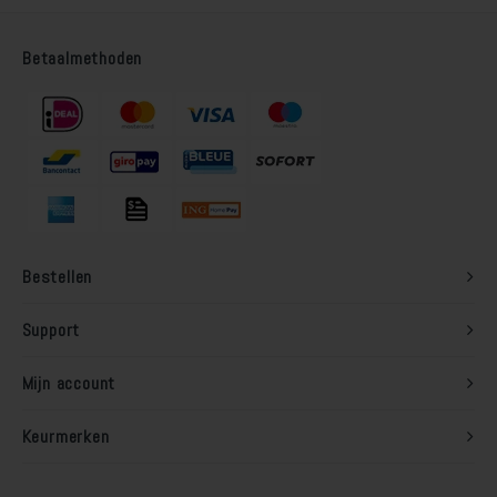
Houten vloer lakken
Betaalmethoden
Trap verven
Trap lakken
Houten vloer schuren
Tegels coaten en/of schilderen
Bestellen
Jotun Oxan Olie als basis voor de vloer
Support
Vloerverf voor binnen
Mijn account
Muurverf en Kleuren
Keurmerken
Muur verven zonder strepen