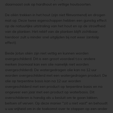
daarnaast ook op hardhout en vettige houtsoorten.
Houten huis verven
Douglas white wash
Jotun Panellakk Kleuren
Trebitt Oljebeis
Reviews
Jotun 
Demid
Jotun 
De oliën trekken in het hout (zijn niet filmvormend) en drogen
Vloerverf
Houten huis wit verven
Douglas hout impregneren en beitsen
Jotun NCS Kleurenwaaier
Trebitt Matt Oljebeis
Reclameren
mat op. Deze twee eigenschappen hebben een gunstig effect
Jotun 
Demide
Jotun 
op de natuurlijke uitstraling van het hout en op de stroefheid
Vloerlak
van de planken. Het reliëf van de planken blijft zichtbaar,
Tuinhuis behandelen
Eikenhout impregneren en beitsen
Jotun RAL Kleurenwaaier
Trebitt Woodcare
Retour
Jotun 
Oxan A
hierdoor zult u minder snel uitglijden bij nat weer (antislip
Vloerolie
effect).
Tuinhuis olien
Eikenhouten garage oliën
Olympic Stain Kleuren
Trestjerner Betongolje
Duurzaamheid
Oxan O
White wash beits
Beide Jotun oliën zijn niet vettig en kunnen worden
Tuinhuis beitsen
Eikenhout oliën in kleur 629 naturell
Sikkens Authentieke Kleuren
Trestjerner Gulvmaling
Veel Gestelde Vragen
Oxan V
overgeschilderd. Dit is een groot voordeel t.o.v. andere
Muurverf
merken (normaal kan een olie namelijk niet worden
Tuinhuis verven
Zweedse woning schilderen
Sikkens 3031 - 4041 kleuren
Primadekk 02
Garantie, Privacy & Cookie Voorwaarden
overgeschilderd). De watergedragen olie kan na 12 uur
Oxan 
worden overgeschilderd met een watergedragen product. De
Primers
Woonboot behandelen
Blokhut beitsen
Jotun oude kleuren
Benar
olie op terpentine basis kan na 12 uur worden
overgeschilderd met een product op terpentine basis en na
ongeveer een jaar met een product op waterbasis. Dit
Woonboot oliën
Veranda verven met de meest duurzame verf van Jotun
Jotun Kleurencombinaties
Demidekk Ultimate Tackfarg
overschilderen is handig als u besluit om te gaan lakken,
beitsen of verven. Op deze manier "zit u niet vast" en behoudt
Woonboot beitsen
Tuinhuis verven in de kleuren wit en grijs
Oude Jotun Producten
u uw vrijheid om in de toekomst over te stappen op een ander