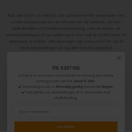
Aan alle foto's en teksten zijn auteursrechten verbonden. Het
is niet toegestaan om de inhoud van de website, zonder
uitdrukkelijke schriftelijke toestemming, over te nemen, te
vermenigvuldigen of op welke wijze dan ook te distribueren of
openbaar te maken. Alle bedragen zijn inclusief BTW. Op al
onze aanbiedingen en op alle met ons gesloten
overeenkomsten gelden onze
garantie, privacy en cookie
regelingen (gdpr)
en zijn de
Algemene Voorwaarden
en de
Aanvullende Voorwaarden
van toepassing. Onze adviezen
5% KORTING
worden naar beste weten verstrekt, toepassing is altijd op
Schrijf je in voor onze nieuwsbrief en ontvang een unieke
eigen verantwoordelijkheid.
kortingscode van 5%
vanaf € 200,-
✔️ De kortingscode is
éénmalig geldig
binnen
14 dagen
.
✔️ Niet geldig op aanbiedingen of in combinatie met
staffelkorting.
Jotun Specialist, Onderdeel van Paint Productions.
Randstad 22 46, 1316 BZ, Almere, Nederland (let op: geen
bezoek of retouradres)
BTW NL821759255B01 - KVK 30189843
© Copyright 2026 Jotun Specialist
Inschrijven