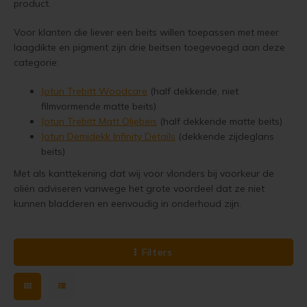
product.
Woonboot verven
Tuinhuis verven met Jotun Demidekk Ultimate
Voor klanten die liever een beits willen toepassen met meer
Schutting behandelen
Beste buitenverf voor tuinhuis en schuur
laagdikte en pigment zijn drie beitsen toegevoegd aan deze
categorie:
Schutting olien
Blokhut impregneren en beitsen
Jotun Trebitt Woodcare
(half dekkende, niet
filmvormende matte beits)
Schutting beitsen
Red Cedar kleur behouden
Jotun Trebitt Matt Oljebeis
(half dekkende matte beits)
Jotun Demidekk Infinity Details
(dekkende zijdeglans
Schutting verven
Red Cedar behandelen en de vergrijzing tegengaan
beits)
Met als kanttekening dat wij voor vlonders bij voorkeur de
Eikenhout behandelen
Red Cedar Oliën
oliën adviseren vanwege het grote voordeel dat ze niet
kunnen bladderen en eenvoudig in onderhoud zijn.
Eikenhout olien
Red Cedar Olympic Stain Alternatief
Eikenhout beitsen
Olympic Oil Stain 704 overschilderen
Filters
Eikenhout verven
Olympic Oil Stain 704 Alternatief
Geïmpregneerd hout behandelen
Olympic Oil Stain 713 overschilderen