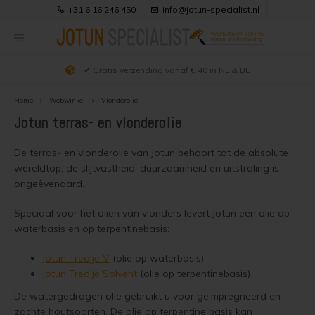
+31 6 16 246 450
info@jotun-specialist.nl
✔ Gratis verzending vanaf € 40 in NL & BE
Hoofdmenu / uitleg producten
Hoofdmenu / klantenservice
Hoofdmenu / kleuradvies
Hoofdmenu / webwinkel
Hoofdmenu / verfadvies
Hoofdmenu / projecten
Hoofdmenu /
Hoofdmenu /
Hoofdmenu /
Hoofdmenu /
Hoofdmenu 
matt kleuren 
matt kleuren 
matt kleuren 
demidekk cle
Uitleg Producten
Klantenservice
Kleuradvies
Verfadvies
Webwinkel
Projecten
vindu og d
kleuren / 
kleuren / 
kleuren / 
Home
Webwinkel
Vlonderolie
jotun ral kl
jotun ral kl
betongol
303
Jotun terras- en vlonderolie
Alle producten
Douglas hout behandelen
Hout zwart beitsen
Jotun Demidekk 2024 Kleuren
Jotun producten overzicht
Over Ons & Contact
Jotun 
De terras- en vlonderolie van Jotun behoort tot de absolute
Semi 
Beits en Houtverf
Douglas hout olien
Douglas houtkleur behouden
Jotun Demidekk Infinity Pure Matt Kleuren
Visir Oljegrunning Klar
Bestellen
wereldtop, de slijtvastheid, duurzaamheid en uitstraling is
Jotun 
Zwarte
Demid
Jotun 
ongeëvenaard.
Dekke
Houtolie
Douglas hout beitsen
Douglas schutting beitsen
Jotun Lady Kleuren
Demidekk Cleantech
Zakelijk bestellen
Jotun 
Jotun 
Vegg 
Jotun 
Speciaal voor het oliën van vlonders levert Jotun een olie op
waterbasis en op terpentinebasis:
Blanke lak
Douglas hout verven
Douglas hout zwart beitsen
Jotun Trebitt Oljebeis Kleuren
Demidekk Infinity Pure Matt
Bezorgen
Jotun 
Jotun 
Demid
Jotun 
Jotun Treolje V
(olie op waterbasis)
Kozijnenverf
Houten huis oliën
Douglas hout wit schilderen
Jotun Trebitt Woodcare Kleuren
Demidekk Infinity Details
Veilig Betalen
Jotun Treolje Solvent
(olie op terpentinebasis)
Jotun
Jotun 
Demid
Jotun 
De watergedragen olie gebruikt u voor geïmpregneerd en
Houten huis beitsen
Douglas hout vergrijzen
Jotun Treolje Kleuren
Drygolin Vindu og Dor
Keurmerken
Jotun 
Licht 
Demide
zachte houtsoorten. De olie op terpentine basis kan
Jotun 
Vlonderolie