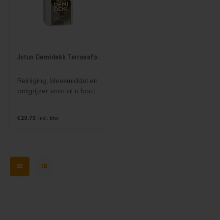
Steigerhout verven
Vurenhout behandelen
Vurenhout olien
Jotun Demidekk Terrassfix
Vurenhout beitsen
Reiniging, bleekmiddel en
ontgrijzer voor al u hout.
Vurenhout verven
€29,70
Incl. btw
Kozijnen verven
Olympic Water Repellent Oil Stain Overschilderen
Olympic Premium Acrylic Latex Stain Overschilderen
White wash vloer
Houten vloer verven