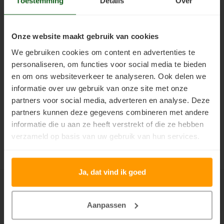
Toestemming
Details
Over
Woonboot verven
Tuinhuis verven met Jotun Demidekk Ultimate
Pure Matt
Helmatt
Meest duurzame,
Duurzame,
Schutting behandelen
Beste buitenverf voor tuinhuis en schuur
watergedragen,
watergedragen
Onze website maakt gebruik van cookies
zelfreinigende,
dekkende matte beits
We gebruiken cookies om content en advertenties te
vuilafstotende dekkende
(houtverf) voor binnen en
Schutting olien
Blokhut impregneren en beitsen
€163,45
€163,45
Incl. btw
Incl. btw
personaliseren, om functies voor social media te bieden
matte beits voor binnen
buiten die de
en buiten die de
houtstructuur
en om ons websiteverkeer te analyseren. Ook delen we
Schutting beitsen
Red Cedar kleur behouden
houtstructuur
accentueert en lange
informatie over uw gebruik van onze site met onze
accentueert en lange
onderhoudsintervallen
partners voor social media, adverteren en analyse. Deze
Schutting verven
Red Cedar behandelen en de vergrijzing tegengaan
onderhoudsintervallen
mogelijk maakt. Matte
partners kunnen deze gegevens combineren met andere
mogelijk maakt. Puur mat
variant van Jotun
informatie die u aan ze heeft verstrekt of die ze hebben
Eikenhout behandelen
Red Cedar Oliën
en verbeterde versie van
Demidekk Ultimate
verzameld op basis van uw gebruik van hun services.
Jotun Demidekk Ultimate
Tackfarg
Hellmatt
Eikenhout olien
Red Cedar Olympic Stain Alternatief
Ja, dat vind ik goed
Eikenhout beitsen
Olympic Oil Stain 704 overschilderen
Betaalmethoden
Eikenhout verven
Olympic Oil Stain 704 Alternatief
Aanpassen
Geïmpregneerd hout behandelen
Olympic Oil Stain 713 overschilderen