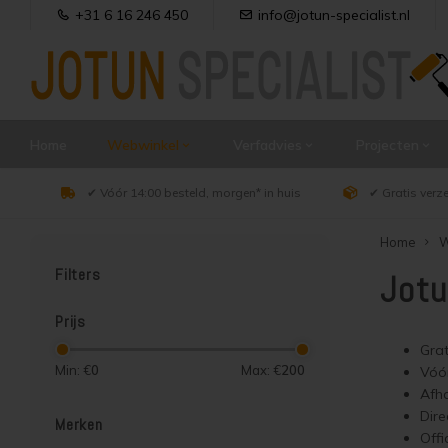
+31 6 16 246 450
info@jotun-specialist.nl
Home
Webwinkel
Verfadvies
Projecten
✔ Vóór 14:00 besteld, morgen* in huis
✔ Gratis verz
Home
W
Filters
Jotu
Prijs
Grat
Min: €
0
Max: €
200
Vóór
Afha
Dire
Merken
Offi