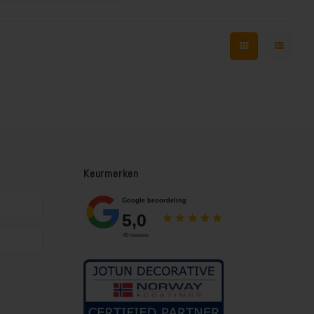
its. Toepasbaar op
velpanelen, terrassen,
onders, meubels,
huttingen en
eigerhout. Laat de
ructuur van het hout
en.
Keurmerken