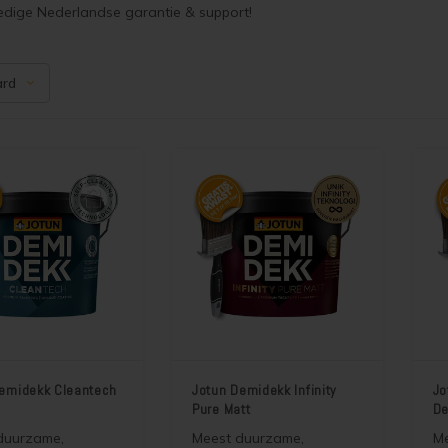
edige Nederlandse garantie & support!
ard
emidekk Cleantech
Jotun Demidekk Infinity
Jo
Pure Matt
De
duurzame,
Meest duurzame,
M