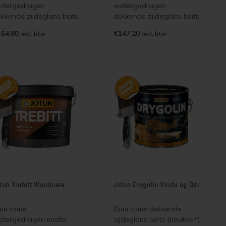
atergedragen
watergedragen
kkende zijdeglans beits
dekkende zijdeglans beits
outverf) voor kozijnen,
(houtverf) voor binnen en
64,80
€147,20
Incl. btw
Incl. btw
uren, vlonders,
buiten die de
kwerken, boeiboorden,
houtstructuur accentueert
kkapellen.
en lange
onderhoudsintervallen
mogelijk maakt.
tun Trebitt Woodcare
Jotun Drygolin Vindu og Dør
uurzame
Duurzame dekkende
tergedragen matte,
zijdeglans beits (houtverf)