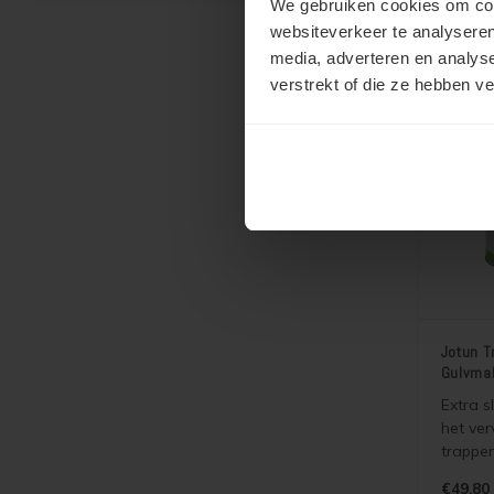
We gebruiken cookies om cont
hardho
€98,45
en onb
websiteverkeer te analyseren
buiten 
media, adverteren en analys
vergrijz
verstrekt of die ze hebben v
waterd
bladder
Jotun T
Gulvmal
Extra s
het ver
trappen
kozijne
€49,80