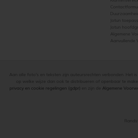
Contactformul
Duurzaamhei
Jotun toepas
Jotun hoofdg
Algemene Vo
Aanvullende
Aan alle foto's en teksten zijn auteursrechten verbonden. Het i
op welke wijze dan ook te distribueren of openbaar te make
privacy en cookie regelingen (gdpr)
en zijn de
Algemene Voorw
Randst