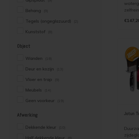
Gipsplaat
(9)
waterg
zelfrei
Behang
(9)
vuilafs
€147,2
Tegels (ongeglazuurd)
(2)
zijdegl
binnen 
Kunststof
(8)
houtstr
en lan
Object
onderh
mogelij
Wanden
(18)
Deur en kozijn
(13)
Vloer en trap
(9)
Meubels
(14)
Geen voorkeur
(19)
Jotun T
Afwerking
Dekkende kleur
(10)
Duurza
zijdegl
Half dekkende kleur
(8)