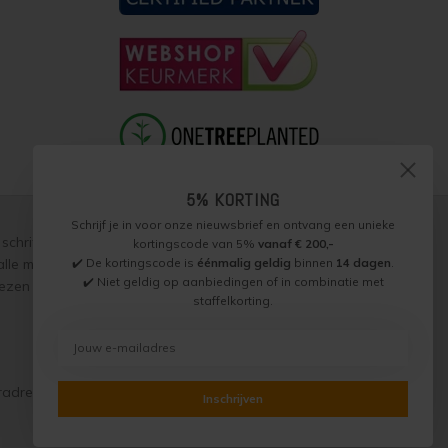
5% KORTING
Schrijf je in voor onze nieuwsbrief en ontvang een unieke
schriftelijke toestemming, over te nemen, te vermenigvuldigen of
kortingscode van 5%
vanaf € 200,-
✔️ De kortingscode is
éénmalig geldig
binnen
14 dagen
.
p alle met ons gesloten overeenkomsten gelden onze
garantie,
✔️ Niet geldig op aanbiedingen of in combinatie met
zen worden naar beste weten verstrekt, toepassing is altijd op
staffelkorting.
radres)
Inschrijven