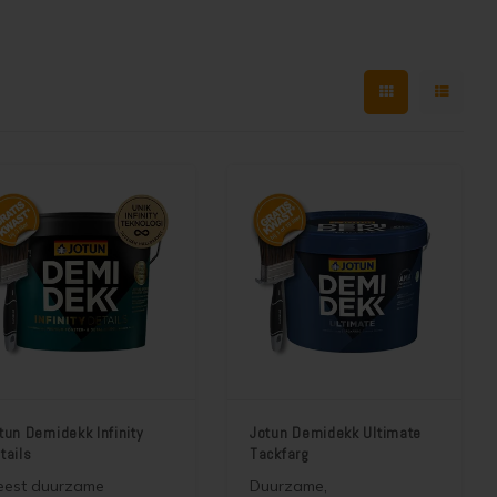
tun Demidekk Infinity
Jotun Demidekk Ultimate
tails
Tackfarg
eest duurzame
Duurzame,