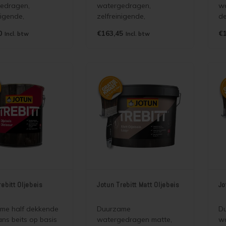
edragen,
watergedragen,
w
nigende,
zelfreinigende,
de
totende, dekkende,
vuilafstotende dekkende
(h
0
€163,45
€1
Incl. btw
Incl. btw
ans beits voor
matte beits voor binnen
de
en buiten die de
en buiten die de
he
uctuur accentueert
houtstructuur accentueert
da
ge
en lange
oudsintervallen
onderhoudsintervallen
k maakt.
mogelijk maakt. Puur mat
en verbeterde versie van
Jotun Demidekk Ultimate
Hellmatt
rebitt Oljebeis
Jotun Trebitt Matt Oljebeis
Jo
me half dekkende
Duurzame
D
ans beits op basis
watergedragen matte,
wa