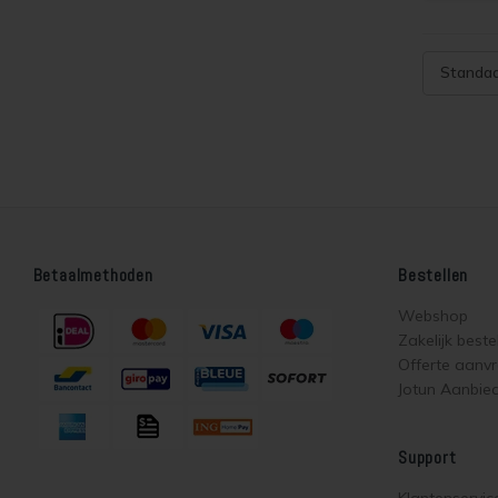
en lan
onderh
mogelij
Standa
variant
Demide
Tackfa
Betaalmethoden
Bestellen
Webshop
Zakelijk beste
Offerte aanv
Jotun Aanbie
Support
Klantenservic