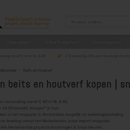
Kleuradvies
Uitleg Producten
Klantenservice
ending vanaf € 40 in NL & BE
✔ Deskundig (40+ jaar ervaring) en act
ebwinkel
Beits en Houtverf
n beits en houtverf kopen | sn
is verzending vanaf € 40 in NL & BE
 14:00 besteld, morgen* in huis
len in het magazijn in Amsterdam mogelijk na webshopbestelling
cte levering vanuit het Nederlandse Jotun import-magazijn
ciële Nederlandse productuitvoeringen & Jotun kleuren