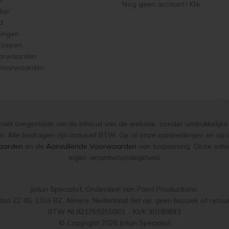
Nog geen account? Klik
ier
d
singen
roepen
orwaarden
 Voorwaarden
s niet toegestaan om de inhoud van de website, zonder uitdrukkelijke 
n. Alle bedragen zijn inclusief BTW. Op al onze aanbiedingen en o
aarden
en de
Aanvullende Voorwaarden
van toepassing. Onze advie
eigen verantwoordelijkheid.
Jotun Specialist, Onderdeel van Paint Productions.
ad 22 46, 1316 BZ, Almere, Nederland (let op: geen bezoek of retou
BTW NL821759255B01 - KVK 30189843
© Copyright 2026 Jotun Specialist