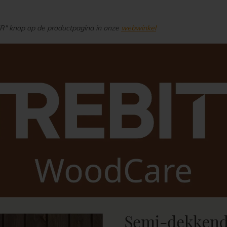
UR" knop op de productpagina in onze
webwinkel