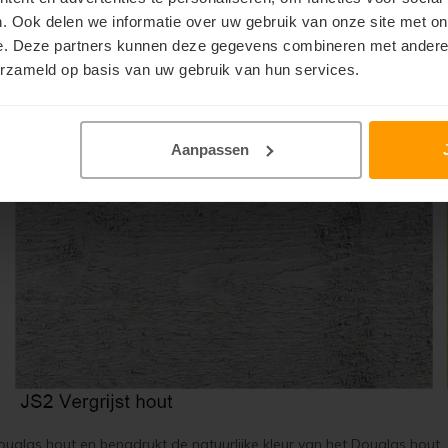
. Ook delen we informatie over uw gebruik van onze site met on
e. Deze partners kunnen deze gegevens combineren met andere i
erzameld op basis van uw gebruik van hun services.
n
Aanpassen
 toegepast: JS1 Douglas houtkleur, JS2 Vergrijst hout, JS3 Naturel ho
glas hout en benadrukt de natuurlijke kleur van het Douglas hout. JS2