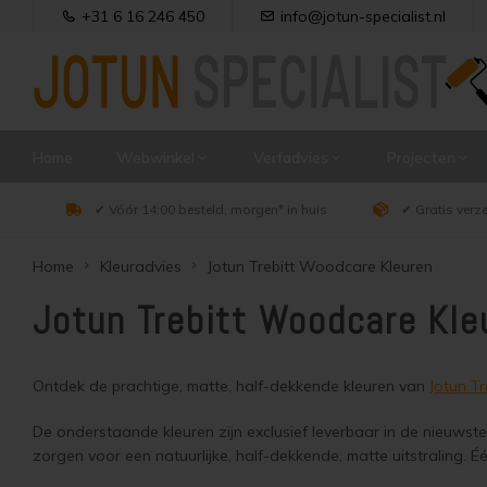
+31 6 16 246 450
info@jotun-specialist.nl
Home
Webwinkel
Verfadvies
Projecten
✔ Vóór 14:00 besteld, morgen* in huis
✔ Gratis verz
Home
Kleuradvies
Jotun Trebitt Woodcare Kleuren
Jotun Trebitt Woodcare Kle
Ontdek de prachtige, matte, half-dekkende kleuren van
Jotun T
De onderstaande kleuren zijn exclusief leverbaar in de nieuws
zorgen voor een natuurlijke, half-dekkende, matte uitstraling. É