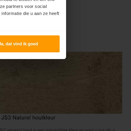
ze partners voor social
nformatie die u aan ze heeft
Ja, dat vind ik goed
utkleur.
 vergrijst hout is een grijsachtige kleur en past u toe als u