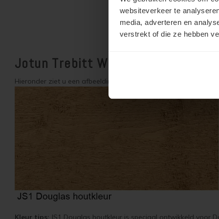
websiteverkeer te analyseren
media, adverteren en analys
verstrekt of die ze hebben v
Jotun Trebitt Woodcare JS Kleure
Hieronder ziet u een afbeelding van JS houtkleuren op vurenhout
Kleur tips:
JS1 Douglas houtkleur is speciaal ontwikkeld voor Dou