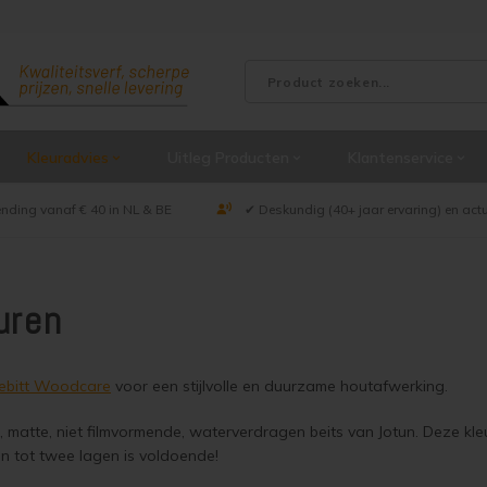
Kleuradvies
Uitleg Producten
Klantenservice
ending vanaf € 40 in NL & BE
✔ Deskundig (40+ jaar ervaring) en act
uren
rebitt Woodcare
voor een stijlvolle en duurzame houtafwerking.
te, matte, niet filmvormende, waterverdragen beits van Jotun. Deze 
én tot twee lagen is voldoende!