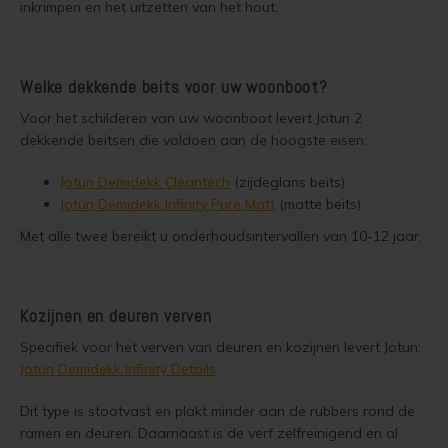
inkrimpen en het uitzetten van het hout.
Tuinhuis verven met Jotun Demidekk Ultimate
Woonboot verven
Beste buitenverf voor tuinhuis en schuur
Welke dekkende beits voor uw woonboot?
Schutting behandelen
Blokhut impregneren en beitsen
Voor het schilderen van uw woonboot levert Jotun 2
Schutting olien
dekkende beitsen die voldoen aan de hoogste eisen:
Red Cedar kleur behouden
Jotun Demidekk Cleantech
(zijdeglans beits)
Schutting beitsen
Jotun Demidekk Infinity Pure Matt
(matte beits)
Red Cedar behandelen en de vergrijzing tegengaan
Schutting verven
Met alle twee bereikt u onderhoudsintervallen van 10-12 jaar.
Red Cedar Oliën
Eikenhout behandelen
Red Cedar Olympic Stain Alternatief
Kozijnen en deuren verven
Eikenhout olien
Specifiek voor het verven van deuren en kozijnen levert Jotun:
Olympic Oil Stain 704 overschilderen
Jotun Demidekk Infinity Details
.
Eikenhout beitsen
Olympic Oil Stain 704 Alternatief
Dit type is stootvast en plakt minder aan de rubbers rond de
Eikenhout verven
ramen en deuren. Daarnaast is de verf zelfreinigend en al
Olympic Oil Stain 713 overschilderen