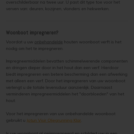
overschilderbaar na twee uur. U past dit type toe voor het
Geïmpregneerd hout behandelen
verven van: deuren, kozijnen, vlonders en hekwerken.
Olympic Oil Stain 716 overschilderen
Geïmpregneerd hout olien
Olympic Oil Stain 716 alternatief
Woonboot impregneren?
Geïmpregneerd hout beitsen
Voordat u uw
onbehandelde
houten woonboot verft is het
Olympic Oil Stain 717 overschilderen
nodig om het te impregneren.
Geïmpregneerd hout verven
Olympic Oil Stain 727 overschilderen
Impregneermiddelen bevatten schimmelwerende componenten
Grenen behandelen
en dringen dieper door in het hout dan een verf. Hierdoor
Olympic Oil Stain 727 Alternatief
biedt impregneren een betere bescherming dan een afwerking
Grenen oliën
met alleen een verf. Door het impregneren van uw woonboot
Olympic Stain 911 overschilderen
verlengt u de totale levensduur aanzienlijk. Daarnaast
verminderen impregneermiddelen het "doorbloeden" van het
Grenen beitsen
Betonvloer met Oxan Olie opnieuw behandelen
hout.
Grenen verven
Voor het impregneren van uw onbehandelde woonboot
Houten vloer wit verven
gebruikt u
Jotun Visir Oljegrunning Klar
.
Lariks Hout Behandelen
Houten vloer verven met de meest slijtvaste verf van Jotun
Is uw woonboot al geïmpregneerd en schildert uw in een