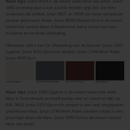
Kleur tips:
Jotun 9918 is de meest witte kleur van Jotun. Jotun
1462 (evening sky) is een zachte midden grijs tint (zie foto
Houten vloer verven
onderaan dit artikel), Jotun 9937 en 9938 zijn twee oplopende
donker grijs/zwart tinten. Jotun 9938 Dempet Sort is de meest
Houten vloer lakken
verkochte zwarte kleur in Nederland, het is zwart met een
moderne en neutrale uitstraling.
Trap verven
Hieronder ziet u een 2e afbeelding met de kleuren: Jotun 1001
Trap lakken
Egghvit, Jotun 4252 Kjonnrok dempet, Jotun 2746 Mork Rubin,
Jotun 0099 Sort.
Houten vloer schuren
Tegels coaten en/of schilderen
Jotun Oxan Olie als basis voor de vloer
Kleur tips:
Jotun 1001 Egghvit is de meest verkochte witte
kleur in Scandinavië en heeft beetje oker en zwart en lijkt op
RAL 9010, Jotun 4252 Kjonnrok dempet is een veel toegepaste
Vloerverf voor binnen
grijsblauwe kleur, Jotun 2746 Mork Rubin (donker robijn) is een
prachtige dieprode kleur, Jotun 0099 Sort is de meest zwarte
Muurverf en Kleuren
kleur van Jotun.