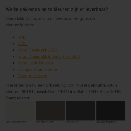
Welke dekkende beits kleuren zijn er leverbaar?
Steigerhout verven
Demidekk Ultimate is o.a. leverbaar volgens de
kleurenfolders:
Vurenhout behandelen
RAL
Vurenhout olien
NCS
Jotun Demidekk 2024
Vurenhout beitsen
Jotun Demidekk Infinity Pure Matt
Jotun Lady kleuren
Vurenhout verven
Olympic Stain Kleuren
Overige kleuren
Kozijnen verven
Hieronder ziet u een afbeelding van 4 veel gebruikte Jotun
kleuren: 9918 Klassisk Hvit, 1462 Gra Skifer, 9937 Aske, 9938
Olympic Water Repellent Oil Stain Overschilderen
Dempet sort.
Olympic Premium Acrylic Latex Stain Overschilderen
White wash vloer