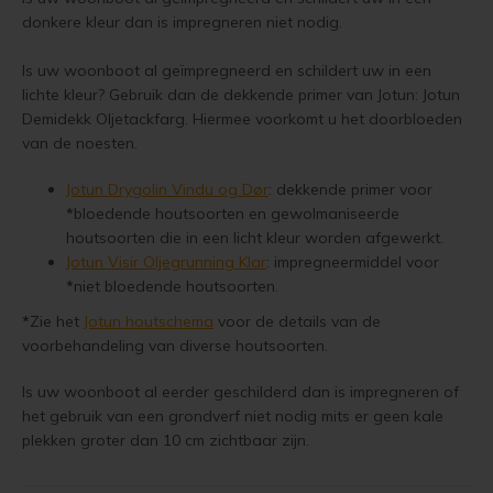
Lariks hout olien
donkere kleur dan is impregneren niet nodig.
Trap wit verven
Lariks hout beitsen
Is uw woonboot al geïmpregneerd en schildert uw in een
Houten vloer grijs verven
lichte kleur? Gebruik dan de dekkende primer van Jotun: Jotun
Lariks hout verven
Demidekk Oljetackfarg. Hiermee voorkomt u het doorbloeden
Jotun Lady kleur 7163 Minty Breeze
van de noesten.
Red Cedar behandelen
Jotun Drygolin Vindu og Dør
: dekkende primer voor
*
bloedende houtsoorten en gewolmaniseerde
Red Cedar oliën
houtsoorten die in een licht kleur worden afgewerkt.
Jotun Visir Oljegrunning Klar
: impregneermiddel voor
Red Cedar beitsen
*
niet bloedende houtsoorten.
*
Zie het
Jotun houtschema
voor de details van de
Red Cedar verven
voorbehandeling van diverse houtsoorten.
Steigerhout behandelen
Is uw woonboot al eerder geschilderd dan is impregneren of
het gebruik van een grondverf niet nodig mits er geen kale
Steigerhout olien
plekken groter dan 10 cm zichtbaar zijn.
Steigerhout beitsen