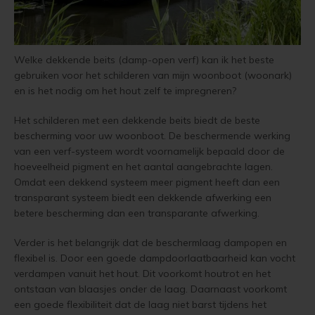
Vloerverf
Houten huis verven
Douglas white wash
Jotun Panellakk Kleuren
Trebitt Oljebeis
Reviews
Jotun 
Demid
Jotun 
Vloerlak
Houten huis wit verven
Douglas hout impregneren en beitsen
Jotun NCS Kleurenwaaier
Trebitt Matt Oljebeis
Reclameren
Welke dekkende beits (damp-open verf) kan ik het beste
Jotun 
Demide
Jotun 
gebruiken voor het schilderen van mijn woonboot (woonark)
Vloerolie
Tuinhuis behandelen
Eikenhout impregneren en beitsen
Jotun RAL Kleurenwaaier
Trebitt Woodcare
Retour
en is het nodig om het hout zelf te impregneren?
Jotun 
Oxan A
Het schilderen met een dekkende beits biedt de beste
White wash beits
Tuinhuis olien
Eikenhouten garage oliën
Olympic Stain Kleuren
Trestjerner Betongolje
Duurzaamheid
Oxan O
bescherming voor uw woonboot. De beschermende werking
van een verf-systeem wordt voornamelijk bepaald door de
Muurverf
Tuinhuis beitsen
Eikenhout oliën in kleur 629 naturell
Sikkens Authentieke Kleuren
Trestjerner Gulvmaling
Veel Gestelde Vragen
Oxan V
hoeveelheid pigment en het aantal aangebrachte lagen.
Omdat een dekkend systeem meer pigment heeft dan een
Primers
Tuinhuis verven
Zweedse woning schilderen
Sikkens 3031 - 4041 kleuren
Primadekk 02
Garantie, Privacy & Cookie Voorwaarden
Oxan 
transparant systeem biedt een dekkende afwerking een
betere bescherming dan een transparante afwerking.
Woonboot behandelen
Blokhut beitsen
Jotun oude kleuren
Benar
Verder is het belangrijk dat de beschermlaag dampopen en
Woonboot oliën
Veranda verven met de meest duurzame verf van Jotun
Jotun Kleurencombinaties
Demidekk Ultimate Tackfarg
flexibel is. Door een goede dampdoorlaatbaarheid kan vocht
verdampen vanuit het hout. Dit voorkomt houtrot en het
ontstaan van blaasjes onder de laag. Daarnaast voorkomt
Woonboot beitsen
Tuinhuis verven in de kleuren wit en grijs
Oude Jotun Producten
een goede flexibiliteit dat de laag niet barst tijdens het