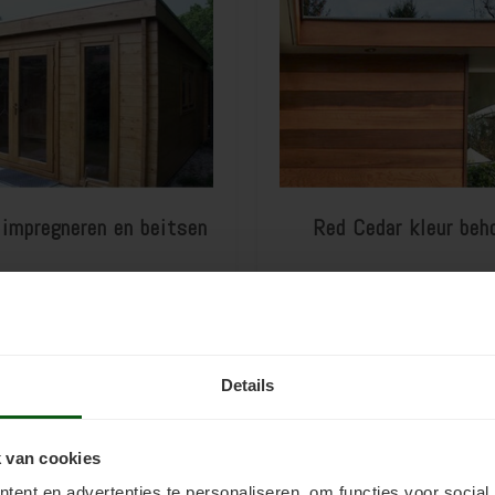
 impregneren en beitsen
Red Cedar kleur beh
Details
 van cookies
ent en advertenties te personaliseren, om functies voor social