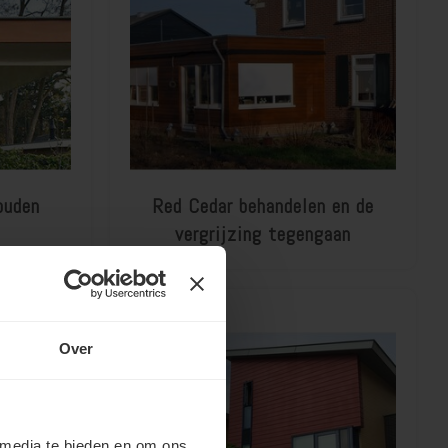
ouden
Red Cedar behandelen en de
vergrijzing tegengaan
Over
 media te bieden en om ons