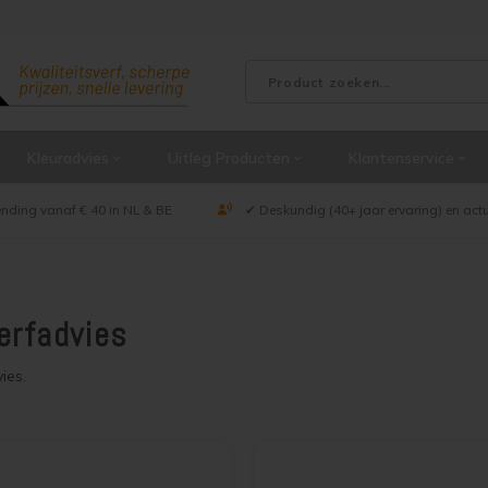
Kleuradvies
Uitleg Producten
Klantenservice
ending vanaf € 40 in NL & BE
✔ Deskundig (40+ jaar ervaring) en act
erfadvies
ies.