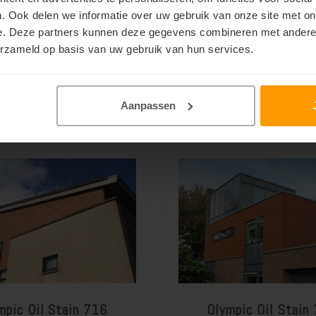
. Ook delen we informatie over uw gebruik van onze site met on
e. Deze partners kunnen deze gegevens combineren met andere i
erzameld op basis van uw gebruik van hun services.
Cedar Olympic Stain
Olympic Oil Stain
Alternatief
overschilderen
Aanpassen
mpic Oil Stain 716
Olympic Oil Stain