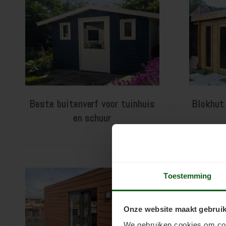
Beste buitenverf voor tuinhuis
Blokhut
en schuur
Toestemming
Onze website maakt gebruik
We gebruiken cookies om cont