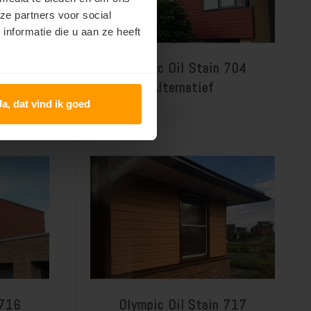
ze partners voor social
nformatie die u aan ze heeft
 704
Olympic Oil Stain 704
Alternatief
Ja, dat vind ik goed
 716
Olympic Oil Stain 717