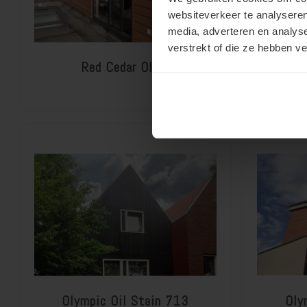
websiteverkeer te analyseren
media, adverteren en analys
verstrekt of die ze hebben v
Red Cedar Oliën
Red 
Olympic Oil Stain 713
Oly