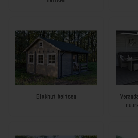
beitsen
Blokhut beitsen
Verand
duur