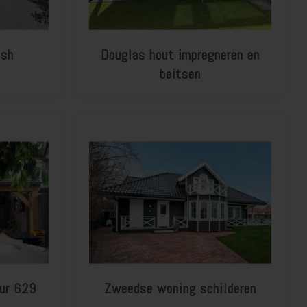
ash
Douglas hout impregneren en
beitsen
eur 629
Zweedse woning schilderen