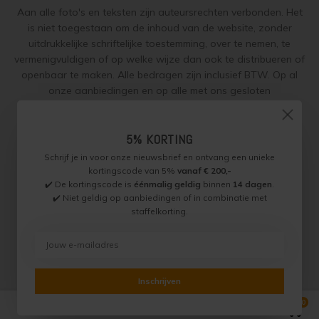
Aan alle foto's en teksten zijn auteursrechten verbonden. Het
is niet toegestaan om de inhoud van de website, zonder
Geïmpregneerd hout olien
Olympic Oil Stain 716 overschilderen
uitdrukkelijke schriftelijke toestemming, over te nemen, te
vermenigvuldigen of op welke wijze dan ook te distribueren of
Geïmpregneerd hout beitsen
Olympic Oil Stain 716 alternatief
openbaar te maken. Alle bedragen zijn inclusief BTW. Op al
onze aanbiedingen en op alle met ons gesloten
Geïmpregneerd hout verven
Olympic Oil Stain 717 overschilderen
overeenkomsten gelden onze
garantie, privacy en cookie
regelingen (gdpr)
en zijn de
Algemene Voorwaarden
en de
Grenen behandelen
Olympic Oil Stain 727 overschilderen
5% KORTING
Aanvullende Voorwaarden
van toepassing. Onze adviezen
worden naar beste weten verstrekt, toepassing is altijd op
Schrijf je in voor onze nieuwsbrief en ontvang een unieke
eigen verantwoordelijkheid.
Grenen oliën
Olympic Oil Stain 727 Alternatief
kortingscode van 5%
vanaf € 200,-
✔️ De kortingscode is
éénmalig geldig
binnen
14 dagen
.
✔️ Niet geldig op aanbiedingen of in combinatie met
Grenen beitsen
Olympic Stain 911 overschilderen
staffelkorting.
Jotun Specialist, Onderdeel van Paint Productions.
Randstad 22 46, 1316 BZ, Almere, Nederland (let op: geen
Grenen verven
Betonvloer met Oxan Olie opnieuw behandelen
bezoek of retouradres)
BTW NL821759255B01 - KVK 30189843
Lariks Hout Behandelen
Houten vloer wit verven
© Copyright 2026 Jotun Specialist
Inschrijven
0
Lariks hout olien
Houten vloer verven met de meest slijtvaste verf van Jotun
Vergelijk producten
0