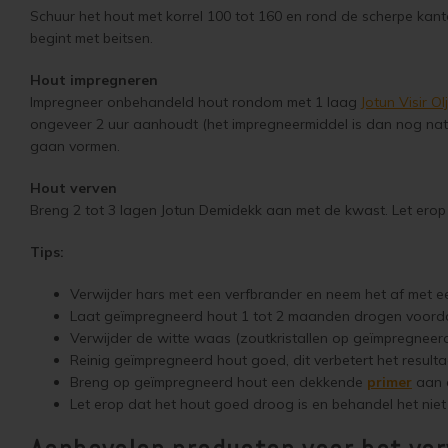
Schuur het hout met korrel 100 tot 160 en rond de scherpe kante
begint met beitsen.
Hout impregneren
Impregneer onbehandeld hout rondom met 1 laag
Jotun Visir O
ongeveer 2 uur aanhoudt (het impregneermiddel is dan nog nat
gaan vormen.
Hout verven
Breng 2 tot 3 lagen Jotun Demidekk aan met de kwast. Let erop
Tips:
Verwijder hars met een verfbrander en neem het af met e
Laat geïmpregneerd hout 1 tot 2 maanden drogen voorda
Verwijder de witte waas (zoutkristallen op geïmpregneer
Reinig geïmpregneerd hout goed, dit verbetert het result
Breng op geïmpregneerd hout een dekkende
primer
aan o
Let erop dat het hout goed droog is en behandel het niet