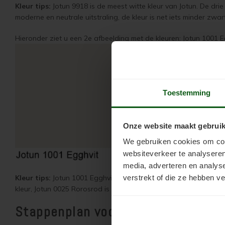
Kleur tips:
Jotun 9918 is de meest witte kleur van Jotun. De drie
moderne en neutrale uitstraling, de kleur is net iets minder zw
Hieronder ziet u een 2e afbeelding met de kleuren: Jotun 1001 
Toestemming
Onze website maakt gebruik
We gebruiken cookies om cont
websiteverkeer te analyseren
media, adverteren en analys
Kleur tips:
Jotun 1001 Egghvit is de meest verkochte witte kleur
verstrekt of die ze hebben v
kleur, Jotun 0025 Rorosrod is typisch Noors rood, Jotun 0099 Sor
Stappenplan voor het verven van 