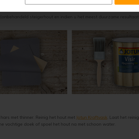
t water
(onbehandeld steigerhout en indien u het meest duurzame resultaat 
hars met thinner. Reinig het hout met
Jotun Kraftvask
. Laat het rein
ne vochtige doek of spoel het hout na met schoon water.