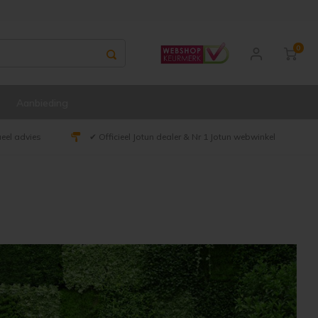
0
Aanbieding
ueel advies
✔ Officieel Jotun dealer & Nr 1 Jotun webwinkel