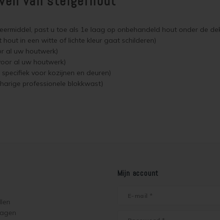
rven van steigerhout
eermiddel, past u toe als 1e laag op onbehandeld hout onder de de
hout in een witte of lichte kleur gaat schilderen)
or al uw houtwerk)
voor al uw houtwerk)
 specifiek voor kozijnen en deuren)
harige professionele blokkwast)
Mijn account
llen
ragen