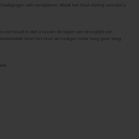
chadigingen wilt verwijderen. Maak het hout stofvrij voordat u
in nat houdt in dat u tussen de lagen een droogtijd van
regneermiddel moet het hout verzadigen maar mag geen laag
dekk.