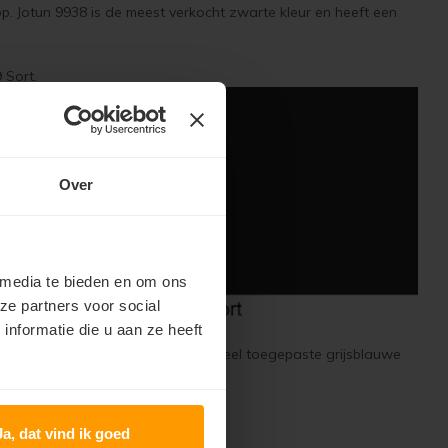
 op. Jotun 9938 is de meest verkocht zwarte kleur en heeft een
 Sort.
Over
 media te bieden en om ons
ze partners voor social
nformatie die u aan ze heeft
Jotun 4252 Kjonnrok dempet is een veel toegepaste grijsblauwe
t en is 100% zwart.
Ja, dat vind ik goed