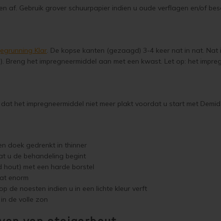
n af. Gebruik grover schuurpapier indien u oude verflagen en/of bes
ljegrunning Klar
. De kopse kanten (gezaagd) 3-4 keer nat in nat. Nat 
). Breng het impregneermiddel aan met een kwast. Let op: het imp
 dat het impregneermiddel niet meer plakt voordat u start met Demi
en doek gedrenkt in thinner
t u de behandeling begint
d hout) met een harde borstel
aat enorm
p de noesten indien u in een lichte kleur verft
 in de volle zon