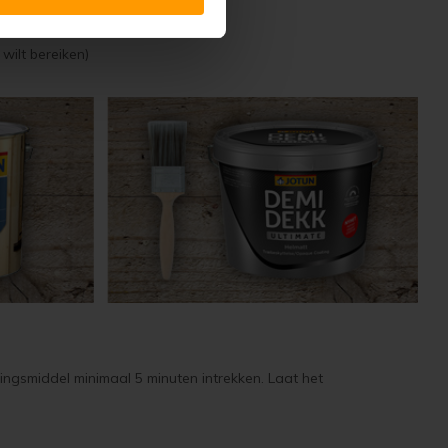
wilt bereiken)
igingsmiddel minimaal 5 minuten intrekken. Laat het