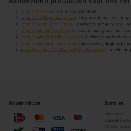
Aanbevolen producten voor het ve
Jotun Kraftvask
(3 in 1 reinigingsmiddel)
Jotun Visir Oljegrunning Klar
(transparante primer/impregn
Jotun Drygolin Vindu og Dør
(dekkende primer indien u het 
Jotun Demidekk Cleantech
(dekkende zijdeglans beits, vo
Jotun Demidekk Infinity Pure Matt
(dekkende matte beits, 
Jotun Demidekk Infinity Details
(dekkende zijdeglans beits,
Anza pro super effective softgrip blokwitter
(soepele lang
Betaalmethoden
Bestellen
Webshop
Zakelijk beste
Offerte aanv