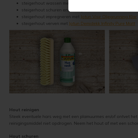
steigerhout wassen met
Jotun Kraftvask
en afspoelen me
steigerhout schuren en stofvrij maken
steigerhout impregneren met
Jotun Visir Oljegrunning Klar
steigerhout verven met
Jotun Demidekk Infinity Pure Matt
Hout reinigen
Steek eventuele hars weg met een plamuurmes en/of ontvet het 
reinigingsmiddel niet opdrogen. Neem het hout af met een scho
Hout schuren