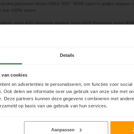
 donkergrijs/zwart tinten (9910, 9937, 9938) lopen in gelijke stappen
art dan 100% zwart.
Egghvit, Jotun 4252 Kjonnrok dempet, Jotun 0025 Rorosrod, Jotun 0099
Details
 van cookies
ent en advertenties te personaliseren, om functies voor social
. Ook delen we informatie over uw gebruik van onze site met on
e. Deze partners kunnen deze gegevens combineren met andere i
 in Scandinavië en heeft beetje oker en zwart en lijkt op RAL 9010, 
erzameld op basis van uw gebruik van hun services.
t is de meest zwarte kleur van Jotun, hierin zit alleen zwart pigmen
steigerhout
Aanpassen