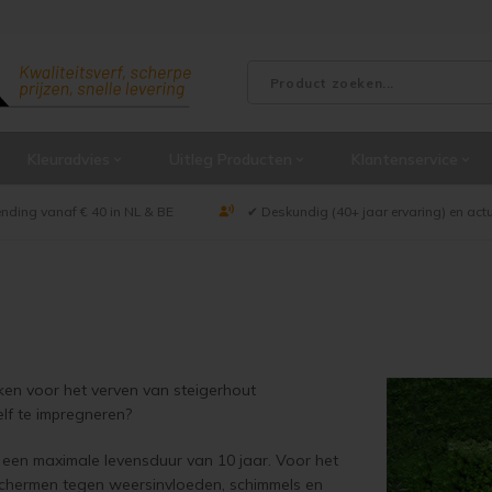
Kleuradvies
Uitleg Producten
Klantenservice
ending vanaf € 40 in NL & BE
✔ Deskundig (40+ jaar ervaring) en act
ken voor het verven van steigerhout
elf te impregneren?
 een maximale levensduur van 10 jaar. Voor het
schermen tegen weersinvloeden, schimmels en