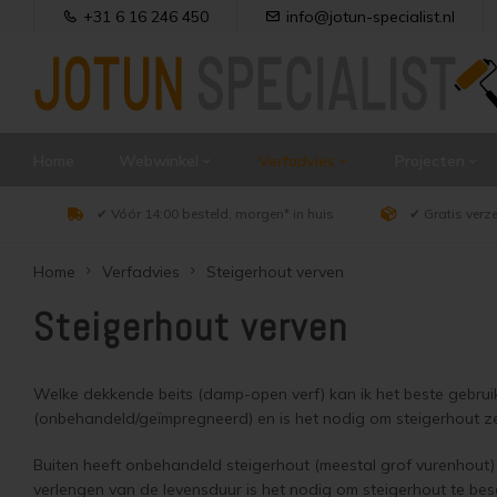
+31 6 16 246 450
info@jotun-specialist.nl
Home
Webwinkel
Verfadvies
Projecten
✔ Vóór 14:00 besteld, morgen* in huis
✔ Gratis verz
Home
Verfadvies
Steigerhout verven
Steigerhout verven
Welke dekkende beits (damp-open verf) kan ik het beste gebrui
(onbehandeld/geïmpregneerd) en is het nodig om steigerhout z
Buiten heeft onbehandeld steigerhout (meestal grof vurenhout)
verlengen van de levensduur is het nodig om steigerhout te be