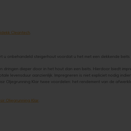
idekk Cleantech
.
rt u onbehandeld steigerhout voordat u het met een dekkende beits
ringen dieper door in het hout dan een beits. Hierdoor biedt imp
tale levensduur aanzienlijk. Impregneren is niet expliciet nodig indi
 Visir Oljegrunning Klar twee voordelen: het rendement van de afw
isir Oljegrunning Klar
.