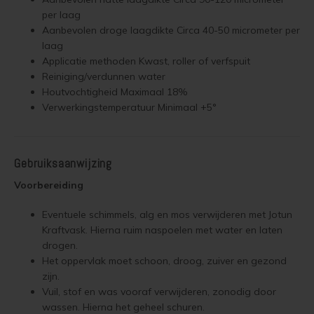
per laag
Lariks hout beitsen
Trap wit verven
Aanbevolen droge laagdikte Circa 40-50 micrometer per
laag
Lariks hout verven
Houten vloer grijs verven
Applicatie methoden Kwast, roller of verfspuit
Reiniging/verdunnen water
Red Cedar behandelen
Jotun Lady kleur 7163 Minty Breeze
Houtvochtigheid Maximaal 18%
Verwerkingstemperatuur Minimaal +5°
Red Cedar oliën
Red Cedar beitsen
Gebruiksaanwijzing
Voorbereiding
Red Cedar verven
Eventuele schimmels, alg en mos verwijderen met Jotun
Steigerhout behandelen
Kraftvask. Hierna ruim naspoelen met water en laten
drogen.
Steigerhout olien
Het oppervlak moet schoon, droog, zuiver en gezond
zijn.
Steigerhout beitsen
Vuil, stof en was vooraf verwijderen, zonodig door
wassen. Hierna het geheel schuren.