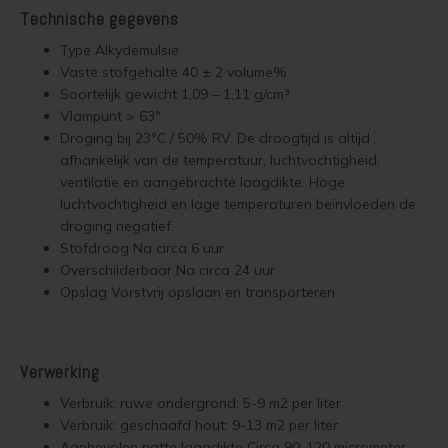
Technische gegevens
Geïmpregneerd hout olien
Olympic Oil Stain 716 overschilderen
Type Alkydemulsie
Vaste stofgehalte 40 ± 2 volume%
Geïmpregneerd hout beitsen
Olympic Oil Stain 716 alternatief
Soortelijk gewicht 1,09 – 1,11 g/cm³
Vlampunt > 63°
Droging bij 23°C / 50% RV. De droogtijd is altijd
Geïmpregneerd hout verven
Olympic Oil Stain 717 overschilderen
afhankelijk van de temperatuur, luchtvochtigheid,
ventilatie en aangebrachte laagdikte. Hoge
Grenen behandelen
Olympic Oil Stain 727 overschilderen
luchtvochtigheid en lage temperaturen beïnvloeden de
droging negatief.
Grenen oliën
Olympic Oil Stain 727 Alternatief
Stofdroog Na circa 6 uur
Overschilderbaar Na circa 24 uur
Grenen beitsen
Olympic Stain 911 overschilderen
Opslag Vorstvrij opslaan en transporteren
Grenen verven
Betonvloer met Oxan Olie opnieuw behandelen
Verwerking
Lariks Hout Behandelen
Houten vloer wit verven
Verbruik: ruwe ondergrond: 5-9 m2 per liter
Verbruik: geschaafd hout: 9-13 m2 per liter
Lariks hout olien
Houten vloer verven met de meest slijtvaste verf van Jotun
Aanbevolen natte laagdikte Circa 90-120 micrometer