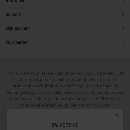
Bestellen
Support
Mijn account
Keurmerken
Aan alle foto's en teksten zijn auteursrechten verbonden. Het
is niet toegestaan om de inhoud van de website, zonder
uitdrukkelijke schriftelijke toestemming, over te nemen, te
vermenigvuldigen of op welke wijze dan ook te distribueren of
openbaar te maken. Alle bedragen zijn inclusief BTW. Op al
onze aanbiedingen en op alle met ons gesloten
overeenkomsten gelden onze
garantie, privacy en cookie
regelingen (gdpr)
en zijn de
Algemene Voorwaarden
en de
Aanvullende Voorwaarden
5% KORTING
van toepassing. Onze adviezen