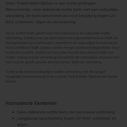
Jotun Trebitt Matt Oljebeis is een watergedragen,
Vloerverf
Houten huis verven
Douglas white wash
Jotun Panellakk Kleuren
Trebitt Oljebeis
Reviews
filmvormende, semi-dekkende matte beits met een natuurlijke
Jotun 
Demid
Jotun 
uitstraling. De beits beschermt uw hout langdurig tegen UV-
licht, schimmels, algen en veroudering.
Vloerlak
Houten huis wit verven
Douglas hout impregneren en beitsen
Jotun NCS Kleurenwaaier
Reclameren
Jotun 
Demide
Jotun 
Trebitt Matt Oljebeis
Deze matte beits geeft hout een exclusieve en natuurlijk matte
Vloerolie
Tuinhuis behandelen
Eikenhout impregneren en beitsen
Jotun RAL Kleurenwaaier
Retour
Jotun 
Oxan A
uitstraling. Dankzij een geoptimaliseerd pigmentatieniveau blijft de
transparante look behouden, waardoor de natuurlijke houtstructuur
Trebitt Woodcare
mooi zichtbaar blijft. Jotuns unieke recept voorkomt degradatie door
White wash beits
Tuinhuis olien
Eikenhouten garage oliën
Olympic Stain Kleuren
Duurzaamheid
Oxan O
vocht en zonlicht, zodat het hout jaar na jaar beschermd blijft. De
matte, transparante afwerking benadrukt de natuurlijke structuur van
Trestjerner Betongolje
het hout en geeft gevels een moderne, tijdloze uitstraling.
Muurverf
Tuinhuis beitsen
Eikenhout oliën in kleur 629 naturell
Sikkens Authentieke Kleuren
Veel Gestelde Vragen
Oxan V
Trestjerner Gulvmaling
Zoekt u de meest natuurlijke matte uitstraling met de langst
Primers
Tuinhuis verven
Zweedse woning schilderen
Sikkens 3031 - 4041 kleuren
Garantie, Privacy & Cookie Voorwaarden
mogelijke bescherming? Dan is Jotun Trebitt Matt Oljebeis de beste
Oxan 
keuze.
Primadekk 02
Woonboot behandelen
Blokhut beitsen
Jotun oude kleuren
Benar
Voornaamste Kenmerken
Woonboot oliën
Veranda verven met de meest duurzame verf van Jotun
Jotun Kleurencombinaties
Semi-dekkende matte beits met exclusieve uitstraling
Demidekk Ultimate Tackfarg
Woonboot beitsen
Tuinhuis verven in de kleuren wit en grijs
Langdurige bescherming tegen UV-licht, schimmels en
algen.
Oude Jotun Producten