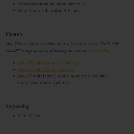
Wategedragen en milieuvriendelijk
Woonboot verven
Tuinhuis verven met Jotun Demidekk Ultimate
Onderhoudsintervallen 4-6 jaar
Schutting behandelen
Beste buitenverf voor tuinhuis en schuur
Schutting olien
Blokhut impregneren en beitsen
Kleuren
Alle kleuren kunt u bekijken en selecteren via de "KIES UW
Schutting beitsen
Red Cedar kleur behouden
KLEUR" knop op de productpagina in onze
webwinkel
Schutting verven
Red Cedar behandelen en de vergrijzing tegengaan
Jotun Trebitt Oljebeis JS Kleuren
Jotun Trebitt Oljebeis Kleuren
Eikenhout behandelen
Red Cedar Oliën
Jotun Trebitt Matt Oljebeis moet altijd worden
aangekleurd voor gebruik.
Eikenhout olien
Red Cedar Olympic Stain Alternatief
Eikenhout beitsen
Olympic Oil Stain 704 overschilderen
Verpakking
3 en 10 liter
Eikenhout verven
Olympic Oil Stain 704 Alternatief
Geïmpregneerd hout behandelen
Olympic Oil Stain 713 overschilderen