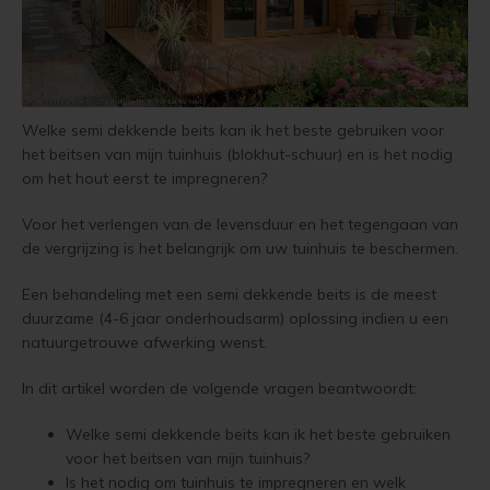
Vloerverf
Houten huis verven
Douglas white wash
Jotun Panellakk Kleuren
Trebitt Oljebeis
Reviews
Jotun 
Demid
Jotun 
Vloerlak
Houten huis wit verven
Douglas hout impregneren en beitsen
Jotun NCS Kleurenwaaier
Trebitt Matt Oljebeis
Reclameren
Jotun 
Demide
Jotun 
Welke semi dekkende beits kan ik het beste gebruiken voor
Vloerolie
Tuinhuis behandelen
Eikenhout impregneren en beitsen
Jotun RAL Kleurenwaaier
Trebitt Woodcare
Retour
Jotun 
Oxan A
het beitsen van mijn tuinhuis (blokhut-schuur) en is het nodig
om het hout eerst te impregneren?
White wash beits
Tuinhuis olien
Eikenhouten garage oliën
Olympic Stain Kleuren
Trestjerner Betongolje
Duurzaamheid
Oxan O
Voor het verlengen van de levensduur en het tegengaan van
Muurverf
Eikenhout oliën in kleur 629 naturell
Sikkens Authentieke Kleuren
Trestjerner Gulvmaling
Veel Gestelde Vragen
de vergrijzing is het belangrijk om uw tuinhuis te beschermen.
Oxan V
Tuinhuis beitsen
Een behandeling met een semi dekkende beits is de meest
Primers
Zweedse woning schilderen
Sikkens 3031 - 4041 kleuren
Primadekk 02
Garantie, Privacy & Cookie Voorwaarden
Oxan 
duurzame (4-6 jaar onderhoudsarm) oplossing indien u een
Tuinhuis verven
natuurgetrouwe afwerking wenst.
Blokhut beitsen
Jotun oude kleuren
Benar
Woonboot behandelen
In dit artikel worden de volgende vragen beantwoordt:
Veranda verven met de meest duurzame verf van Jotun
Jotun Kleurencombinaties
Demidekk Ultimate Tackfarg
Woonboot oliën
Welke semi dekkende beits kan ik het beste gebruiken
Tuinhuis verven in de kleuren wit en grijs
Oude Jotun Producten
voor het beitsen van mijn tuinhuis?
Is het nodig om tuinhuis te impregneren en welk
Woonboot beitsen