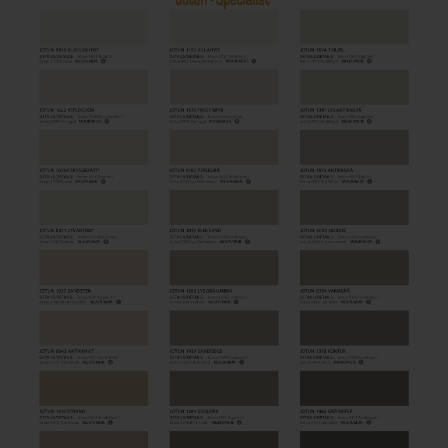
Steigerhout verven
Vurenhout behandelen
Vurenhout olien
Vurenhout beitsen
Vurenhout verven
Kozijnen verven
Olympic Water Repellent Oil Stain Overschilderen
Olympic Premium Acrylic Latex Stain Overschilderen
White wash vloer
Houten vloer verven