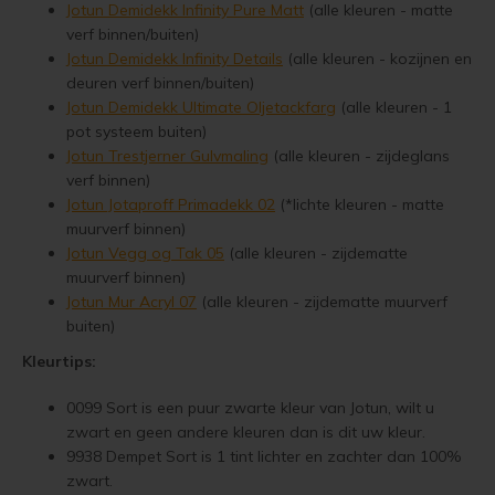
Jotun Demidekk Infinity Pure Matt
(alle kleuren - matte
Jotun 
Vloerverf
Houten huis verven
Douglas white wash
Jotun Panellakk Kleuren
Trebitt Oljebeis
Reviews
verf binnen/buiten)
Demid
Jotun 
Jotun Demidekk Infinity Details
(alle kleuren - kozijnen en
Jotun 
deuren verf binnen/buiten)
Vloerlak
Houten huis wit verven
Douglas hout impregneren en beitsen
Jotun NCS Kleurenwaaier
Trebitt Matt Oljebeis
Reclameren
Demide
Jotun 
Jotun Demidekk Ultimate Oljetackfarg
(alle kleuren - 1
Jotun 
pot systeem buiten)
Vloerolie
Tuinhuis behandelen
Eikenhout impregneren en beitsen
Jotun RAL Kleurenwaaier
Trebitt Woodcare
Retour
Oxan A
Jotun Trestjerner Gulvmaling
(alle kleuren - zijdeglans
verf binnen)
Jotun 
White wash beits
Tuinhuis olien
Eikenhouten garage oliën
Olympic Stain Kleuren
Trestjerner Betongolje
Duurzaamheid
Oxan O
Jotun Jotaproff Primadekk 02
(*lichte kleuren - matte
muurverf binnen)
Muurverf
Tuinhuis beitsen
Eikenhout oliën in kleur 629 naturell
Sikkens Authentieke Kleuren
Trestjerner Gulvmaling
Veel Gestelde Vragen
Jotun Vegg og Tak 05
(alle kleuren - zijdematte
Oxan V
muurverf binnen)
Primers
Tuinhuis verven
Zweedse woning schilderen
Sikkens 3031 - 4041 kleuren
Primadekk 02
Garantie, Privacy & Cookie Voorwaarden
Jotun Mur Acryl 07
(alle kleuren - zijdematte muurverf
Oxan 
buiten)
Woonboot behandelen
Blokhut beitsen
Benar
Kleurtips:
Jotun oude kleuren
Woonboot oliën
Veranda verven met de meest duurzame verf van Jotun
Demidekk Ultimate Tackfarg
0099 Sort is een puur zwarte kleur van Jotun, wilt u
zwart en geen andere kleuren dan is dit uw kleur.
Jotun Kleurencombinaties
9938 Dempet Sort is 1 tint lichter en zachter dan 100%
Woonboot beitsen
Tuinhuis verven in de kleuren wit en grijs
Oude Jotun Producten
zwart.