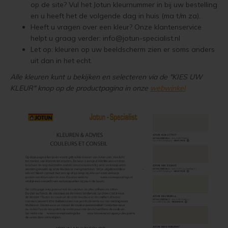
op de site? Vul het Jotun kleurnummer in bij uw bestelling
en u heeft het de volgende dag in huis (ma t/m za).
Geïmpregneerd hout olien
Olympic Oil Stain 716 overschilderen
Heeft u vragen over een kleur? Onze klantenservice
helpt u graag verder:
info@jotun-specialist.nl
Geïmpregneerd hout beitsen
Olympic Oil Stain 716 alternatief
Let op: kleuren op uw beeldscherm zien er soms anders
uit dan in het echt.
Geïmpregneerd hout verven
Olympic Oil Stain 717 overschilderen
Alle kleuren kunt u bekijken en selecteren via de "KIES UW
KLEUR" knop op de productpagina in onze
webwinkel
Grenen behandelen
Olympic Oil Stain 727 overschilderen
Grenen oliën
Olympic Oil Stain 727 Alternatief
Grenen beitsen
Olympic Stain 911 overschilderen
Grenen verven
Betonvloer met Oxan Olie opnieuw behandelen
Lariks Hout Behandelen
Houten vloer wit verven
Lariks hout olien
Houten vloer verven met de meest slijtvaste verf van Jotun