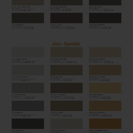
Houten vloer lakken
Trap verven
Trap lakken
Houten vloer schuren
Tegels coaten en/of schilderen
Jotun Oxan Olie als basis voor de vloer
Vloerverf voor binnen
Muurverf en Kleuren
Muur verven zonder strepen