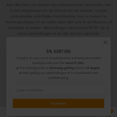
Aan alle foto's en teksten zijn auteursrechten verbonden. Het
is niet toegestaan om de inhoud van de website, zonder
uitdrukkelijke schriftelijke toestemming, over te nemen, te
vermenigvuldigen of op welke wijze dan ook te distribueren of
openbaar te maken. Alle bedragen zijn inclusief BTW. Op al
onze aanbiedingen en op alle met ons gesloten
overeenkomsten gelden onze
garantie, privacy en cookie
regelingen (gdpr)
en zijn de
Algemene Voorwaarden
en de
5% KORTING
Aanvullende Voorwaarden
van toepassing. Onze adviezen
worden naar beste weten verstrekt, toepassing is altijd op
Schrijf je in voor onze nieuwsbrief en ontvang een unieke
eigen verantwoordelijkheid.
kortingscode van 5%
vanaf € 200,-
✔️ De kortingscode is
éénmalig geldig
binnen
14 dagen
.
✔️ Niet geldig op aanbiedingen of in combinatie met
staffelkorting.
Jotun Specialist, Onderdeel van Paint Productions.
Randstad 22 46, 1316 BZ, Almere, Nederland (let op: geen
bezoek of retouradres)
BTW NL821759255B01 - KVK 30189843
© Copyright 2026 Jotun Specialist
Inschrijven
0
Vergelijk producten
0