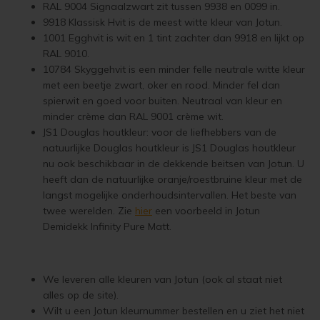
RAL 9004 Signaalzwart zit tussen 9938 en 0099 in.
Woonboot verven
Tuinhuis verven met Jotun Demidekk Ultimate
9918 Klassisk Hvit is de meest witte kleur van Jotun.
1001 Egghvit is wit en 1 tint zachter dan 9918 en lijkt op
Schutting behandelen
Beste buitenverf voor tuinhuis en schuur
RAL 9010.
10784 Skyggehvit is een minder felle neutrale witte kleur
Schutting olien
Blokhut impregneren en beitsen
met een beetje zwart, oker en rood. Minder fel dan
spierwit en goed voor buiten. Neutraal van kleur en
Schutting beitsen
Red Cedar kleur behouden
minder crème dan RAL 9001 crème wit.
JS1 Douglas houtkleur: voor de liefhebbers van de
Schutting verven
Red Cedar behandelen en de vergrijzing tegengaan
natuurlijke Douglas houtkleur is JS1 Douglas houtkleur
nu ook beschikbaar in de dekkende beitsen van Jotun. U
heeft dan de natuurlijke oranje/roestbruine kleur met de
Eikenhout behandelen
Red Cedar Oliën
langst mogelijke onderhoudsintervallen. Het beste van
twee werelden. Zie
hier
een voorbeeld in Jotun
Eikenhout olien
Red Cedar Olympic Stain Alternatief
Demidekk Infinity Pure Matt.
Eikenhout beitsen
Olympic Oil Stain 704 overschilderen
We leveren alle kleuren van Jotun (ook al staat niet
Eikenhout verven
Olympic Oil Stain 704 Alternatief
alles op de site).
Wilt u een Jotun kleurnummer bestellen en u ziet het niet
Geïmpregneerd hout behandelen
Olympic Oil Stain 713 overschilderen