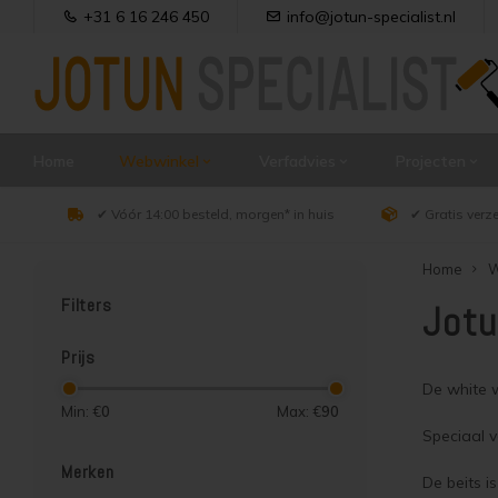
+31 6 16 246 450
info@jotun-specialist.nl
Home
Webwinkel
Verfadvies
Projecten
✔ Vóór 14:00 besteld, morgen* in huis
✔ Gratis verz
Home
W
Filters
Jotu
Prijs
De white 
Min: €
0
Max: €
90
Speciaal v
Merken
De beits i