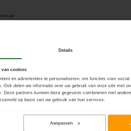
anellakk
arante matte
 damp-open beits
rbasis voor hout,
tucwerk binnen.
Details
Incl. btw
en UV filter en is
en. Is kleurloos
in mooie grey- en
 van cookies
wash kleuren
ent en advertenties te personaliseren, om functies voor social
 gemengd.
ard
. Ook delen we informatie over uw gebruik van onze site met on
e. Deze partners kunnen deze gegevens combineren met andere i
erzameld op basis van uw gebruik van hun services.
Aanpassen