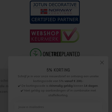
5% KORTING
Schrijf je in voor onze nieuwsbrief en ontvang een unieke
schriftelijke toestemming, over te nemen, te vermenigvuldigen of
kortingscode van 5%
vanaf € 200,-
✔️ De kortingscode is
éénmalig geldig
binnen
14 dagen
.
p alle met ons gesloten overeenkomsten gelden onze
garantie,
✔️ Niet geldig op aanbiedingen of in combinatie met
zen worden naar beste weten verstrekt, toepassing is altijd op
staffelkorting.