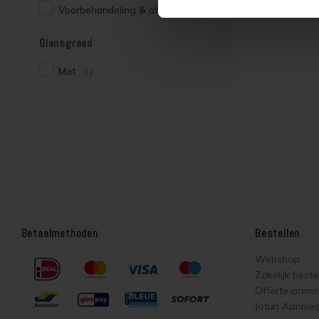
Voorbehandeling & afwerking
(1)
Glansgraad
Mat
(1)
Betaalmethoden
Bestellen
Webshop
Zakelijk beste
Offerte aanv
Jotun Aanbie