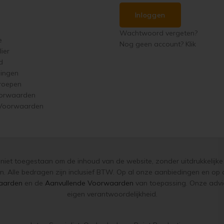
Inloggen
Wachtwoord vergeten?
e
Nog geen account? Klik
ier
d
singen
roepen
orwaarden
 Voorwaarden
s niet toegestaan om de inhoud van de website, zonder uitdrukkelijke 
n. Alle bedragen zijn inclusief BTW. Op al onze aanbiedingen en o
aarden
en de
Aanvullende Voorwaarden
van toepassing. Onze advie
eigen verantwoordelijkheid.