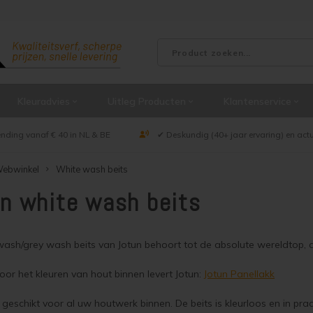
Kleuradvies
Uitleg Producten
Klantenservice
ending vanaf € 40 in NL & BE
✔ Deskundig (40+ jaar ervaring) en act
ebwinkel
White wash beits
n white wash beits
wash/grey wash beits van Jotun behoort tot de absolute wereldtop, 
oor het kleuren van hout binnen levert Jotun:
Jotun Panellakk
s geschikt voor al uw houtwerk binnen. De beits is kleurloos en in pra