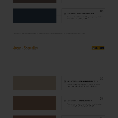
Steigerhout verven
Vurenhout behandelen
Vurenhout olien
Vurenhout beitsen
Vurenhout verven
Kozijnen verven
Olympic Water Repellent Oil Stain Overschilderen
Olympic Premium Acrylic Latex Stain Overschilderen
White wash vloer
Houten vloer verven