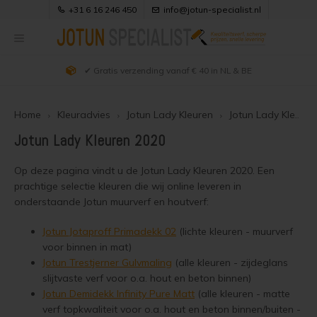
+31 6 16 246 450
info@jotun-specialist.nl
✔ Deskundig (40+ jaar ervaring) en actueel advies
Hoofdmenu / uitleg producten
Hoofdmenu / klantenservice
Hoofdmenu / kleuradvies
Hoofdmenu / webwinkel
Hoofdmenu / verfadvies
Hoofdmenu / projecten
Hoofdmenu /
Hoofdmenu /
Hoofdmenu /
Hoofdmenu /
Hoofdmenu 
matt kleuren 
matt kleuren 
matt kleuren 
demidekk cle
Uitleg Producten
Klantenservice
Kleuradvies
Verfadvies
Webwinkel
Projecten
vindu og d
kleuren / 
kleuren / 
kleuren / 
jotun ral kl
jotun ral kl
betongol
Home
Kleuradvies
Jotun Lady Kleuren
Jotun Lady Kleuren 2020
303
Alle producten
Douglas hout behandelen
Hout zwart beitsen
Jotun Demidekk 2024 Kleuren
Jotun producten overzicht
Over Ons & Contact
Jotun Lady Kleuren 2020
Jotun 
Semi 
Beits en Houtverf
Douglas hout olien
Douglas houtkleur behouden
Jotun Demidekk Infinity Pure Matt Kleuren
Visir Oljegrunning Klar
Bestellen
Op deze pagina vindt u de Jotun Lady Kleuren 2020. Een
Jotun 
Zwarte
Demid
Jotun 
prachtige selectie kleuren die wij online leveren in
Dekke
onderstaande Jotun muurverf en houtverf:
Houtolie
Douglas hout beitsen
Douglas schutting beitsen
Demidekk Cleantech
Zakelijk bestellen
Jotun 
Jotun 
Vegg 
Jotun 
Jotun Lady Kleuren
Jotun Jotaproff Primadekk 02
(lichte kleuren - muurverf
Blanke lak
Douglas hout verven
Douglas hout zwart beitsen
Demidekk Infinity Pure Matt
Bezorgen
Jotun 
Jotun 
Demid
Jotun 
voor binnen in mat)
Jotun Trebitt Oljebeis Kleuren
Jotun Trestjerner Gulvmaling
(alle kleuren - zijdeglans
Kozijnenverf
Houten huis oliën
Douglas hout wit schilderen
Demidekk Infinity Details
Veilig Betalen
Jotun
Jotun 
Demid
slijtvaste verf voor o.a. hout en beton binnen)
Jotun 
Jotun Trebitt Woodcare Kleuren
Jotun Demidekk Infinity Pure Matt
(alle kleuren - matte
Vlonderolie
Houten huis beitsen
Douglas hout vergrijzen
Drygolin Vindu og Dor
Keurmerken
verf topkwaliteit voor o.a. hout en beton binnen/buiten -
Jotun 
Licht 
Demide