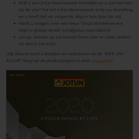
Wilt u een Jotun kleurnummer bestellen en u ziet het niet
Woonboot verven
Tuinhuis verven met Jotun Demidekk Ultimate
op de site? Vul het Jotun kleurnummer in bij uw bestelling
en u heeft het de volgende dag in huis (ma t/m za).
Schutting behandelen
Beste buitenverf voor tuinhuis en schuur
Heeft u vragen over een kleur? Onze klantenservice
helpt u graag verder:
info@jotun-specialist.nl
Schutting olien
Blokhut impregneren en beitsen
Let op: kleuren op uw beeldscherm zien er soms anders
uit dan in het echt.
Schutting beitsen
Red Cedar kleur behouden
Alle kleuren kunt u bekijken en selecteren via de "KIES UW
KLEUR" knop op de productpagina in onze
webwinkel
Schutting verven
Red Cedar behandelen en de vergrijzing tegengaan
Eikenhout behandelen
Red Cedar Oliën
Eikenhout olien
Red Cedar Olympic Stain Alternatief
Eikenhout beitsen
Olympic Oil Stain 704 overschilderen
Eikenhout verven
Olympic Oil Stain 704 Alternatief
Geïmpregneerd hout behandelen
Olympic Oil Stain 713 overschilderen