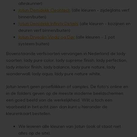
alleskunner)
Jotun Treolje Kleuren
Jotun 
Vloerverf
Houten huis verven
Douglas white wash
Trebitt Oljebeis
Reviews
Jotun Demidekk Cleantech
(alle kleuren - zijdeglans verf
Jotun 
Demid
binnen/buiten)
Jotun Panellakk Kleuren
Jotun 
Jotun Demidekk Infinity Details
(alle kleuren - kozijnen en
Vloerlak
Houten huis wit verven
Douglas hout impregneren en beitsen
Trebitt Matt Oljebeis
Reclameren
Jotun 
Demide
deuren verf binnen/buiten)
Jotun NCS Kleurenwaaier
Jotun Drygolin Vindu og Dør
(alle kleuren - 1 pot
Jotun 
Vloerolie
Tuinhuis behandelen
Eikenhout impregneren en beitsen
Trebitt Woodcare
Retour
Jotun 
Oxan A
systeem buiten)
Jotun RAL Kleurenwaaier
White wash beits
Tuinhuis olien
Eikenhouten garage oliën
Trestjerner Betongolje
Duurzaamheid
Bovenstaande verfsoorten vervangen in Nederland de lady
Oxan O
soorten: lady pure color, lady supreme finish, lady perfection,
Olympic Stain Kleuren
lady interior finish, lady balance, lady pure nature, lady
Muurverf
Tuinhuis beitsen
Eikenhout oliën in kleur 629 naturell
Trestjerner Gulvmaling
Veel Gestelde Vragen
Oxan V
wonderwall, lady aqua, lady pure nature white.
Sikkens Authentieke Kleuren
Primers
Tuinhuis verven
Zweedse woning schilderen
Primadekk 02
Garantie, Privacy & Cookie Voorwaarden
Oxan 
Jotun levert geen proefblikken of samples. De foto's online en
Sikkens 3031 - 4041 kleuren
in de folders geven op de meeste moderne beeldschermen
Woonboot behandelen
Blokhut beitsen
Benar
een goed beeld van de werkelijkheid. Wilt u toch een
Jotun oude kleuren
voorbeeld in het echt zien dan kunt u hieronder de
Woonboot oliën
Veranda verven met de meest duurzame verf van Jotun
Demidekk Ultimate Tackfarg
kleurenkaart bestellen.
Jotun Kleurencombinaties
We leveren alle kleuren van Jotun (ook al staat niet
Woonboot beitsen
Tuinhuis verven in de kleuren wit en grijs
Oude Jotun Producten
alles op de site).