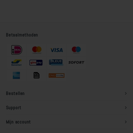
Houten vloer lakken
Trap verven
Betaalmethoden
Trap lakken
Houten vloer schuren
Tegels coaten en/of schilderen
Jotun Oxan Olie als basis voor de vloer
Bestellen
Vloerverf voor binnen
Support
Muurverf en Kleuren
Mijn account
Muur verven zonder strepen