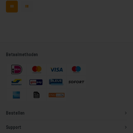
Steigerhout verven
worden gemengd.
dakkapellen.
Vurenhout behandelen
Vurenhout olien
Vurenhout beitsen
Betaalmethoden
Vurenhout verven
Kozijnen verven
Olympic Water Repellent Oil Stain Overschilderen
Olympic Premium Acrylic Latex Stain Overschilderen
Bestellen
White wash vloer
Support
Houten vloer verven