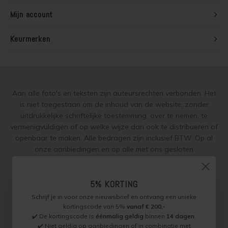
Mijn account
Houten vloer lakken
Keurmerken
Trap verven
Trap lakken
Aan alle foto's en teksten zijn auteursrechten verbonden. Het
Houten vloer schuren
is niet toegestaan om de inhoud van de website, zonder
uitdrukkelijke schriftelijke toestemming, over te nemen, te
Tegels coaten en/of schilderen
vermenigvuldigen of op welke wijze dan ook te distribueren of
openbaar te maken. Alle bedragen zijn inclusief BTW. Op al
Jotun Oxan Olie als basis voor de vloer
onze aanbiedingen en op alle met ons gesloten
overeenkomsten gelden onze
garantie, privacy en cookie
Vloerverf voor binnen
regelingen (gdpr)
en zijn de
Algemene Voorwaarden
en de
Aanvullende Voorwaarden
van toepassing. Onze adviezen
5% KORTING
worden naar beste weten verstrekt, toepassing is altijd op
Muurverf en Kleuren
Schrijf je in voor onze nieuwsbrief en ontvang een unieke
eigen verantwoordelijkheid.
kortingscode van 5%
vanaf € 200,-
✔️ De kortingscode is
éénmalig geldig
binnen
14 dagen
.
Muur verven zonder strepen
✔️ Niet geldig op aanbiedingen of in combinatie met