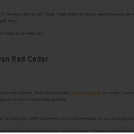
rd. De keus viel op 623 Teak. Teak heeft als basis geel waaraan de
ele kleur.
Cedar in de kleur JS1.
van Red Cedar
r
 hars met thinner. Was het hout met
Jotun Kraftvask
en water. Laat h
r goed na met schoon leidingwater.
 de 1e laag met 10% terpentine en houdt minimaal 24 uur droogtijd 
eikt u het beste resultaat door voor montage 2 lagen rondom te bei