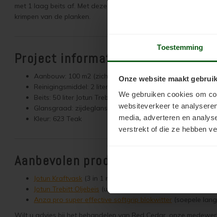
met 1 laag beits af. Met deze methode verminderd u de kans op
krimpen van de planken.
Toestemming
Project informatie
Aanbouw: 100 m2 (zichtzijde) Red Cedar gevelpanelen
Onze website maakt gebruik
Reinigingsmiddel: 2 liter Jotun Kraftvask
We gebruiken cookies om cont
Beits: 50 liter Jotun Trebitt Oljebeis
websiteverkeer te analyseren
Glansgraad: zijdeglans
media, adverteren en analys
Kleur: 623 Teak
verstrekt of die ze hebben v
Aanbevolen producten voor het be
Jotun Kraftvask
(3 in 1 reinigingsmiddel)
Jotun Trebitt Oljebeis
(uiterst duurzame transparante beits 
Anza pro super effective softgrip blokwitter
(soepele lang
Wilt u advies bij het behandelen van Red Cedar, onze medewer