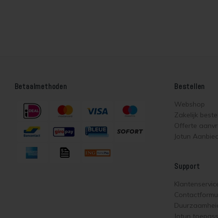
Betaalmethoden
Bestellen
Webshop
Zakelijk beste
Offerte aanv
Jotun Aanbie
Support
Klantenservic
Contactformul
Duurzaamhei
Jotun toepas