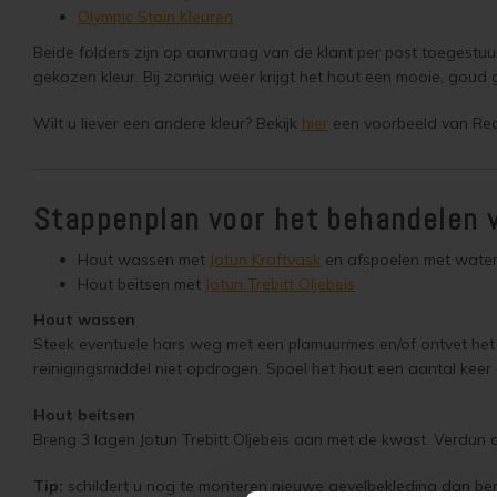
Olympic Stain Kleuren
Beide folders zijn op aanvraag van de klant per post toegestuu
gekozen kleur. Bij zonnig weer krijgt het hout een mooie, goud g
Wilt u liever een andere kleur? Bekijk
hier
een voorbeeld van Red 
Stappenplan voor het behandelen 
Hout wassen met
Jotun Kraftvask
en afspoelen met wate
Hout beitsen met
Jotun Trebitt Oljebeis
Hout wassen
Steek eventuele hars weg met een plamuurmes en/of ontvet het
reinigingsmiddel niet opdrogen. Spoel het hout een aantal kee
Hout beitsen
Breng 3 lagen Jotun Trebitt Oljebeis aan met de kwast. Verdun
Tip:
schildert u nog te monteren nieuwe gevelbekleding dan ber