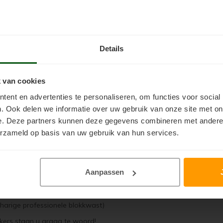
 het kromtrekken van de planken (minder spanningsverschil) en u voo
Details
 van cookies
ent en advertenties te personaliseren, om functies voor social
. Ook delen we informatie over uw gebruik van onze site met on
e. Deze partners kunnen deze gegevens combineren met andere i
erzameld op basis van uw gebruik van hun services.
handelen van Red Cedar
Aanpassen
2 in 1 beits (impregneermiddel en beits in één)
harige professionele blokkwast)
kers staan u graag te woord!