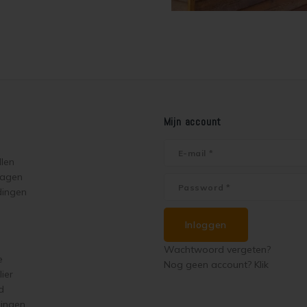
Mijn account
llen
ragen
dingen
Inloggen
Wachtwoord vergeten?
e
Nog geen account? Klik
ier
d
singen