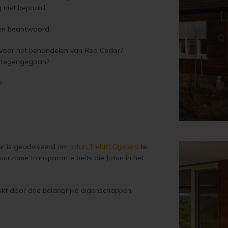
g niet bepaald.
gen beantwoord:
t voor het behandelen van Red Cedar?
r tegengegaan?
r?
ar is geadviseerd om
Jotun Trebitt Oljebeis
te
duurzame transparante beits die Jotun in het
kt door drie belangrijke eigenschappen: