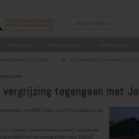
Kleuradvies
Uitleg Producten
Klantenservice
ending vanaf € 40 in NL & BE
✔ Deskundig (40+ jaar ervaring) en act
 tegengaan
 vergrijzing tegengaan met Jo
 behandelen van Red Cedar en is het mogelijk om de
ct in Lienden. De betrokken architect adviseerde
 oppervlakte van de gevelpanelen was 100 m2