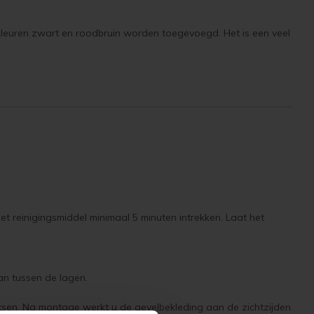
 kleuren zwart en roodbruin worden toegevoegd. Het is een veel
et reinigingsmiddel minimaal 5 minuten intrekken. Laat het
aan tussen de lagen.
tsen. Na montage werkt u de gevelbekleding aan de zichtzijden