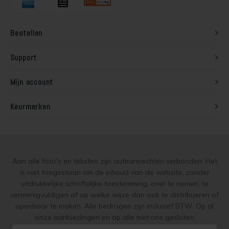
Lariks hout beitsen
Trap wit verven
Bestellen
Lariks hout verven
Houten vloer grijs verven
Support
Red Cedar behandelen
Jotun Lady kleur 7163 Minty Breeze
Mijn account
Red Cedar oliën
Keurmerken
Red Cedar beitsen
Red Cedar verven
Aan alle foto's en teksten zijn auteursrechten verbonden. Het
Steigerhout behandelen
is niet toegestaan om de inhoud van de website, zonder
uitdrukkelijke schriftelijke toestemming, over te nemen, te
Steigerhout olien
vermenigvuldigen of op welke wijze dan ook te distribueren of
openbaar te maken. Alle bedragen zijn inclusief BTW. Op al
Steigerhout beitsen
onze aanbiedingen en op alle met ons gesloten
overeenkomsten gelden onze
garantie, privacy en cookie