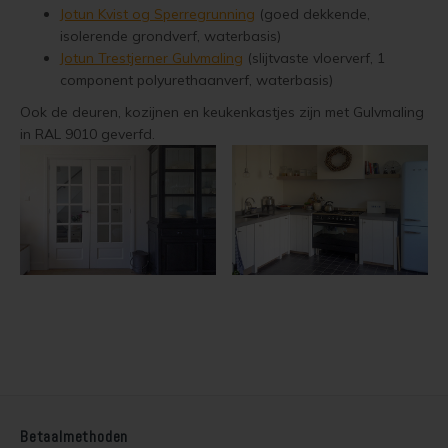
Jotun Kvist og Sperregrunning
(goed dekkende,
Steigerhout verven
isolerende grondverf, waterbasis)
Jotun Trestjerner Gulvmaling
(slijtvaste vloerverf, 1
Vurenhout behandelen
component polyurethaanverf, waterbasis)
Vurenhout olien
Ook de deuren, kozijnen en keukenkastjes zijn met Gulvmaling
in RAL 9010 geverfd.
Vurenhout beitsen
Vurenhout verven
Kozijnen verven
Olympic Water Repellent Oil Stain Overschilderen
Olympic Premium Acrylic Latex Stain Overschilderen
White wash vloer
Betaalmethoden
Houten vloer verven