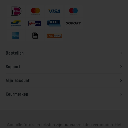
Houten vloer lakken
Trap verven
Trap lakken
Bestellen
Houten vloer schuren
Support
Tegels coaten en/of schilderen
Mijn account
Jotun Oxan Olie als basis voor de vloer
Keurmerken
Vloerverf voor binnen
Muurverf en Kleuren
Muur verven zonder strepen
Aan alle foto's en teksten zijn auteursrechten verbonden. Het