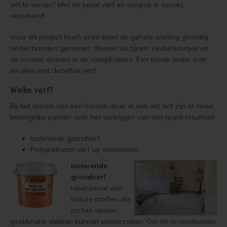
wit te verven? Met de juiste verf en aanpak is succes
Vloerverf
Houten huis verven
Douglas white wash
Jotun Panellakk Kleuren
Trebitt Oljebeis
Reviews
verzekerd!
Jotun 
Demid
Jotun 
Voor dit project heeft onze klant de gehele woning grondig
Vloerlak
Houten huis wit verven
Douglas hout impregneren en beitsen
Jotun NCS Kleurenwaaier
Trebitt Matt Oljebeis
Reclameren
Jotun 
Demide
Jotun 
onder handen genomen; deuren, kozijnen, keukenkastjes en
de houten vloeren in de slaapkamers. Een totale make-over
Vloerolie
Tuinhuis behandelen
Eikenhout impregneren en beitsen
Jotun RAL Kleurenwaaier
Trebitt Woodcare
Retour
Jotun 
Oxan A
en alles met dezelfde verf.
White wash beits
Tuinhuis olien
Eikenhouten garage oliën
Olympic Stain Kleuren
Trestjerner Betongolje
Duurzaamheid
Welke verf?
Oxan O
Bij het verven van een houten vloer in een wit tint zijn er twee
Muurverf
Tuinhuis beitsen
Eikenhout oliën in kleur 629 naturell
Sikkens Authentieke Kleuren
Trestjerner Gulvmaling
Veel Gestelde Vragen
Oxan V
belangrijke punten voor het verkrijgen van een goed resultaat.
Primers
Tuinhuis verven
Zweedse woning schilderen
Sikkens 3031 - 4041 kleuren
Primadekk 02
Garantie, Privacy & Cookie Voorwaarden
Isolerende grondverf
Oxan 
Polyurethaan verf op waterbasis
Woonboot behandelen
Blokhut beitsen
Jotun oude kleuren
Benar
Isolerende
grondverf
Woonboot oliën
Veranda verven met de meest duurzame verf van Jotun
Jotun Kleurencombinaties
Demidekk Ultimate Tackfarg
Hout bevat van
nature stoffen die
Woonboot beitsen
Tuinhuis verven in de kleuren wit en grijs
Oude Jotun Producten
na het verven
geel/bruine vlekken kunnen veroorzaken. Om dit te voorkomen