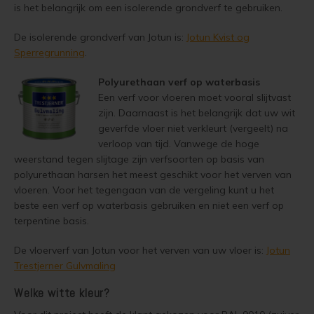
is het belangrijk om een isolerende grondverf te gebruiken.
Woonboot verven
Tuinhuis verven met Jotun Demidekk Ultimate
De isolerende grondverf van Jotun is:
Jotun Kvist og
Schutting behandelen
Beste buitenverf voor tuinhuis en schuur
Sperregrunning
.
Schutting olien
Blokhut impregneren en beitsen
Polyurethaan verf op waterbasis
Een verf voor vloeren moet vooral slijtvast
Schutting beitsen
Red Cedar kleur behouden
zijn. Daarnaast is het belangrijk dat uw wit
geverfde vloer niet verkleurt (vergeelt) na
verloop van tijd. Vanwege de hoge
Schutting verven
Red Cedar behandelen en de vergrijzing tegengaan
weerstand tegen slijtage zijn verfsoorten op basis van
polyurethaan harsen het meest geschikt voor het verven van
Eikenhout behandelen
Red Cedar Oliën
vloeren. Voor het tegengaan van de vergeling kunt u het
beste een verf op waterbasis gebruiken en niet een verf op
Eikenhout olien
Red Cedar Olympic Stain Alternatief
terpentine basis.
Eikenhout beitsen
Olympic Oil Stain 704 overschilderen
De vloerverf van Jotun voor het verven van uw vloer is:
Jotun
Trestjerner Gulvmaling
Eikenhout verven
Olympic Oil Stain 704 Alternatief
Welke witte kleur?
Geïmpregneerd hout behandelen
Olympic Oil Stain 713 overschilderen