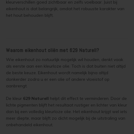
kleurverschillen goed zichtbaar en zelfs voelbaar. Juist bij
Olympic Oil Stain 713 overschilderen
eikenhout is dat belangrijk, omdat het robuuste karakter van
Geïmpregneerd hout olien
het hout behouden blijft.
Olympic Oil Stain 716 overschilderen
Geïmpregneerd hout beitsen
Olympic Oil Stain 716 alternatief
Geïmpregneerd hout verven
Waarom eikenhout oliën met 629 Naturell?
Olympic Oil Stain 717 overschilderen
Grenen behandelen
Wie eikenhout zo natuurlijk mogelijk wil houden, denkt vaak
Olympic Oil Stain 727 overschilderen
als eerste aan een kleurloze olie. Toch is dat buiten niet altijd
Grenen oliën
de beste keuze. Eikenhout wordt namelijk bijna altijd
donkerder zodra u er een olie of andere vloeistof op
Olympic Oil Stain 727 Alternatief
Grenen beitsen
aanbrengt.
Olympic Stain 911 overschilderen
De kleur
629 Naturell
helpt dit effect te verminderen. Door de
Grenen verven
lichte pigmenten blijft het resultaat rustiger en lichter van kleur
Betonvloer met Oxan Olie opnieuw behandelen
dan bij een volledig kleurloze olie. Het eikenhout krijgt wel iets
Lariks Hout Behandelen
meer diepte, maar blijft zo dicht mogelijk bij de uitstraling van
Houten vloer wit verven
onbehandeld eikenhout.
Lariks hout olien