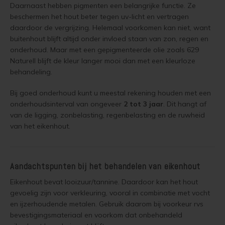
Daarnaast hebben pigmenten een belangrijke functie. Ze
Houten vloer verven met de meest slijtvaste verf van Jotun
Lariks hout beitsen
beschermen het hout beter tegen uv-licht en vertragen
daardoor de vergrijzing. Helemaal voorkomen kan niet, want
Trap wit verven
buitenhout blijft altijd onder invloed staan van zon, regen en
Lariks hout verven
onderhoud. Maar met een gepigmenteerde olie zoals 629
Houten vloer grijs verven
Naturell blijft de kleur langer mooi dan met een kleurloze
Red Cedar behandelen
behandeling.
Jotun Lady kleur 7163 Minty Breeze
Red Cedar oliën
Bij goed onderhoud kunt u meestal rekening houden met een
onderhoudsinterval van ongeveer
2 tot 3 jaar
. Dit hangt af
Red Cedar beitsen
van de ligging, zonbelasting, regenbelasting en de ruwheid
van het eikenhout.
Red Cedar verven
Steigerhout behandelen
Aandachtspunten bij het behandelen van eikenhout
Eikenhout bevat looizuur/tannine. Daardoor kan het hout
Steigerhout olien
gevoelig zijn voor verkleuring, vooral in combinatie met vocht
en ijzerhoudende metalen. Gebruik daarom bij voorkeur rvs
Steigerhout beitsen
bevestigingsmateriaal en voorkom dat onbehandeld