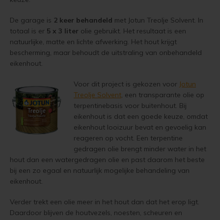
Woonboot verven
De garage is
2 keer behandeld
met Jotun Treolje Solvent. In
Tuinhuis verven met Jotun Demidekk Ultimate
Schutting behandelen
totaal is er
5 x 3 liter
olie gebruikt. Het resultaat is een
natuurlijke, matte en lichte afwerking. Het hout krijgt
Beste buitenverf voor tuinhuis en schuur
bescherming, maar behoudt de uitstraling van onbehandeld
Schutting olien
eikenhout.
Blokhut impregneren en beitsen
Schutting beitsen
Voor dit project is gekozen voor
Jotun
Red Cedar kleur behouden
Treolje Solvent
, een transparante olie op
Schutting verven
terpentinebasis voor buitenhout. Bij
Red Cedar behandelen en de vergrijzing tegengaan
eikenhout is dat een goede keuze, omdat
Eikenhout behandelen
eikenhout looizuur bevat en gevoelig kan
reageren op vocht. Een terpentine
Red Cedar Oliën
Eikenhout olien
gedragen olie brengt minder water in het
hout dan een watergedragen olie en past daarom het beste
Red Cedar Olympic Stain Alternatief
bij een zo egaal en natuurlijk mogelijke behandeling van
Eikenhout beitsen
eikenhout.
Olympic Oil Stain 704 overschilderen
Eikenhout verven
Verder trekt een olie meer in het hout dan dat het erop ligt.
Olympic Oil Stain 704 Alternatief
Daardoor blijven de houtvezels, noesten, scheuren en
Geïmpregneerd hout behandelen