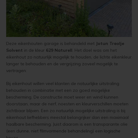
Vloerverf
Houten huis verven
Douglas white wash
Jotun Panellakk Kleuren
Trebitt Oljebeis
Reviews
Jotun 
Demid
Jotun 
Vloerlak
Houten huis wit verven
Douglas hout impregneren en beitsen
Jotun NCS Kleurenwaaier
Trebitt Matt Oljebeis
Reclameren
Jotun 
Demide
Jotun 
Vloerolie
Tuinhuis behandelen
Eikenhout impregneren en beitsen
Jotun RAL Kleurenwaaier
Trebitt Woodcare
Retour
Jotun 
Oxan A
Deze eikenhouten garage is behandeld met
Jotun Treolje
Solvent
in de kleur
629 Naturell
. Het doel was om het
White wash beits
Tuinhuis olien
Olympic Stain Kleuren
Trestjerner Betongolje
Duurzaamheid
Oxan O
eikenhout zo natuurlijk mogelijk te houden, de lichte eikenkleur
Eikenhouten garage oliën
langer te behouden en de vergrijzing zoveel mogelijk te
Muurverf
Tuinhuis beitsen
Sikkens Authentieke Kleuren
Trestjerner Gulvmaling
Veel Gestelde Vragen
vertragen.
Oxan V
Eikenhout oliën in kleur 629 naturell
Primers
Tuinhuis verven
Sikkens 3031 - 4041 kleuren
Primadekk 02
Garantie, Privacy & Cookie Voorwaarden
Bij eikenhout willen veel klanten de natuurlijke uitstraling
Oxan 
behouden in combinatie met een zo goed mogelijke
Zweedse woning schilderen
bescherming. De constructie moet weer en wind kunnen
Woonboot behandelen
Jotun oude kleuren
Benar
doorstaan, maar de nerf, noesten en kleurverschillen moeten
Blokhut beitsen
zichtbaar blijven. Een zo natuurlijk mogelijke uitstraling is bij
Woonboot oliën
Jotun Kleurencombinaties
Demidekk Ultimate Tackfarg
eikenhout liefhebbers meestal belangrijker dan een maximaal
Veranda verven met de meest duurzame verf van Jotun
haalbare bescherming. Juist daarom is een transparante olie
Woonboot beitsen
Oude Jotun Producten
(een dunne, niet filmvormende behandeling) een logische
Tuinhuis verven in de kleuren wit en grijs
keuze.