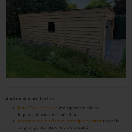
Aanbevolen producten
Jotun Treolje Solvent
(transparante olie op
terpentinebasis voor buitenhout)
Anza pro super effective softgrip blokwitter
(soepele
langharige professionele blokkwast)