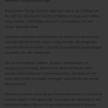
eikenhout langdurig nat blijft.
Steigerhout verven
Breng Jotun Treolje Solvent altijd dun aan in de richting van
Vurenhout behandelen
de nerf. De olie moet in het hout trekken en mag geen dikke
laag vormen. Overtollige olie kunt u verwijderen met een
Vurenhout olien
droge, pluisvrije doek.
Het beste resultaat wordt bereikt op schoon en droog hout.
Vurenhout beitsen
Vervuild eikenhout kan indien nodig worden gereinigd met
Jotun Kraftvask en water. Laat het hout daarna goed drogen
Vurenhout verven
voordat u de olie aanbrengt.
Kozijnen verven
Zijn er hardnekkige vlekken, donkere verkleuringen of
vergrijzing aanwezig, dan kunnen deze het beste eerst
Olympic Water Repellent Oil Stain Overschilderen
worden behandeld met ontweringswater. Dit helpt om het
hout weer lichter en egaler te krijgen voordat de olie wordt
aangebracht.
Olympic Premium Acrylic Latex Stain Overschilderen
Schuren is vooral zinvol bij geschaafd eikenhout. Door licht te
White wash vloer
schuren opent u het oppervlak, waardoor de olie beter in het
hout kan trekken. Bij ruw of gezaagd eikenhout is schuren
Houten vloer verven