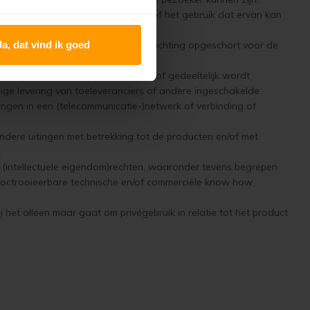
nternetsite waarnaar wordt verwezen of het gebruik dat ervan kan
Ja, dat vind ik goed
men, respectievelijk wordt de verplichting opgeschort voor de
ngen jegens de consument geheel of gedeeltelijk wordt
dige levering van toeleveranciers of andere ingeschakelde
ngen in een (telecommunicatie-)netwerk of verbinding of
ndere uitingen met betrekking tot de producten en/of met
.
e (intellectuele eigendom)rechten, waaronder tevens begrepen
t octrooieerbare technische en/of commerciële know how,
het alleen maar gaat om privégebruik in relatie tot het product