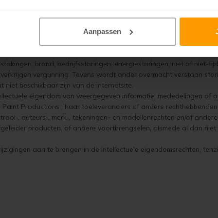
 | Paint Productions is niet verantwoordelijk voor de inhoud van de i
Aanpassen
tions niet gehouden haar verplichtingen jegens de consument na te ko
ankelijke omstandigheid, waardoor de nakoming van haar verplichti
kingen, brand, bedrijfsstoringen, energiestoringen, niet of niet-tij
verkrijgen vergunning. Tevens wordt onder overmacht verstaan stori
niet beschikbaar zijn van de internetsite.
ntellectuele eigendom van weergegeven informatie, mededelingen of a
st | Paint Productions , haar toeleveranciers of andere rechthebbenden
trooi-, auteurs-, merk-, tekeningen- en modellenrechten en/of ander
fgeleider producten, of andere voortbrengselen, alsmede al dan nie
igingen aan te brengen in de intellectuele eigendomsrechten, tenzij 