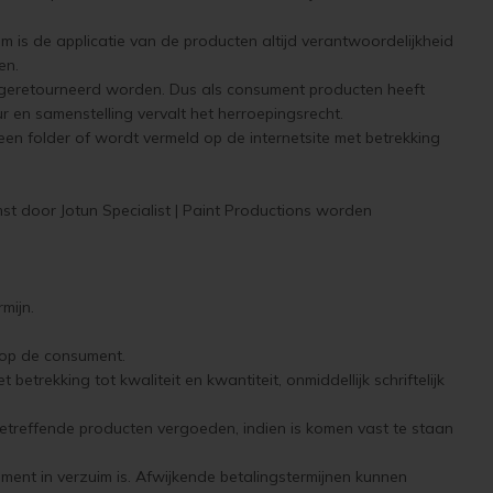
is de applicatie van de producten altijd verantwoordelijkheid
en.
of geretourneerd worden. Dus als consument producten heeft
ur en samenstelling vervalt het herroepingsrecht.
een folder of wordt vermeld op de internetsite met betrekking
st door Jotun Specialist | Paint Productions worden
mijn.
 op de consument.
trekking tot kwaliteit en kwantiteit, onmiddellijk schriftelijk
etreffende producten vergoeden, indien is komen vast te staan
ment in verzuim is. Afwijkende betalingstermijnen kunnen