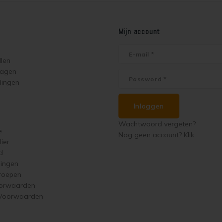
Mijn account
llen
ragen
dingen
Inloggen
Wachtwoord vergeten?
e
Nog geen account? Klik
ier
d
singen
roepen
orwaarden
 Voorwaarden