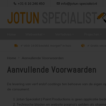
+31 6 16 246 450
info@jotun-specialist.nl
Home
Webwinkel
Verfadvies
Projecten
✔ Vóór 14:00 besteld, morgen* in huis
✔ Gratis verz
Home
Aanvullende Voorwaarden
Aanvullende Voorwaarden
De levering van verf en/of coatings ten behoeve van de eigen ap
de consument:
Jotun Specialist | Paint Productions is geen applicatie be
Technische bladen en website pagina's gelden als algeme