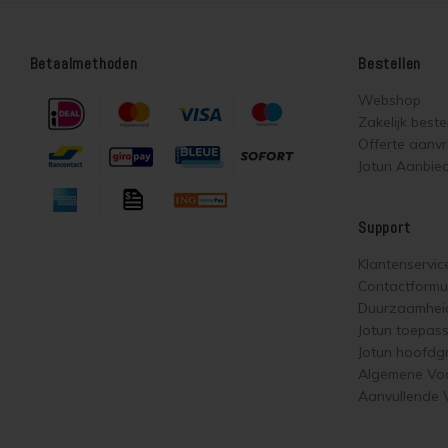
Betaalmethoden
Bestellen
Webshop
Zakelijk beste
Offerte aanv
Jotun Aanbie
Support
Klantenservic
Contactformul
Duurzaamhei
Jotun toepas
Jotun hoofdg
Algemene Vo
Aanvullende