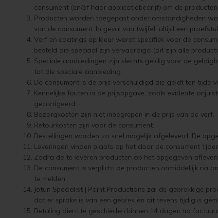
consument (en/of haar applicatiebedrijf) om de producten 
Producten worden toegepast onder omstandigheden waar Jo
van de consument. In geval van twijfel, altijd een proefst
Verf en coatings op kleur wordt specifiek voor de consum
besteld die speciaal zijn vervaardigd (dit zijn alle produc
Speciale aanbiedingen zijn slechts geldig voor de geldigh
tot die speciale aanbieding.
De consument is de prijs verschuldigd die geldt ten tijd
Kennelijke fouten in de prijsopgave, zoals evidente onju
gecorrigeerd.
Bezorgkosten zijn niet inbegrepen in de prijs van de verf.
Retourkosten zijn voor de consument.
Bestellingen worden zo snel mogelijk afgeleverd. De opgege
Leveringen vinden plaats op het door de consument tij
Zodra de te leveren producten op het opgegeven aflevera
De consument is verplicht de producten onmiddellijk na ont
te melden.
Jotun Specialist | Paint Productions zal de gebrekkige 
dat er sprake is van een gebrek en dit tevens tijdig is gem
Betaling dient te geschieden binnen 14 dagen na factuurda