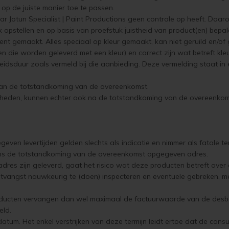
op de juiste manier toe te passen.
tun Specialist | Paint Productions geen controle op heeft. Daarom 
uk opstellen en op basis van proefstuk juistheid van product(en) bepal
ent gemaakt. Alles speciaal op kleur gemaakt, kan niet geruild en/
ten die worden geleverd met een kleur) en correct zijn wat betreft kle
eidsduur zoals vermeld bij die aanbieding. Deze vermelding staat in 
e van de totstandkoming van de overeenkomst.
istheden, kunnen echter ook na de totstandkoming van de overeenkom
ven levertijden gelden slechts als indicatie en nimmer als fatale ter
dens de totstandkoming van de overeenkomst opgegeven adres.
dres zijn geleverd, gaat het risico wat deze producten betreft over
vangst nauwkeurig te (doen) inspecteren en eventuele gebreken, met be
producten vervangen dan wel maximaal de factuurwaarde van de desb
eld.
tum. Het enkel verstrijken van deze termijn leidt ertoe dat de consu