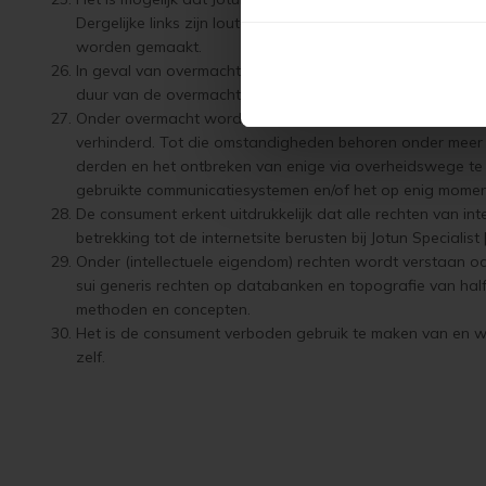
Dergelijke links zijn louter informatief. Jotun Specialist
worden gemaakt.
In geval van overmacht is Jotun Specialist | Paint Produc
duur van de overmacht.
Onder overmacht wordt verstaan elke van haar wil onafh
verhinderd. Tot die omstandigheden behoren onder meer sta
derden en het ontbreken van enige via overheidswege te 
gebruikte communicatiesystemen en/of het op enig moment 
De consument erkent uitdrukkelijk dat alle rechten van i
betrekking tot de internetsite berusten bij Jotun Speciali
Onder (intellectuele eigendom) rechten wordt verstaan oc
sui generis rechten op databanken en topografie van hal
methoden en concepten.
Het is de consument verboden gebruik te maken van en wijz
zelf.