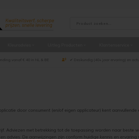
Kleuradvies
Uitleg Producten
Klantenservice
ending vanaf € 40 in NL & BE
✔ Deskundig (40+ jaar ervaring) en act
plicatie door consument (en/of eigen applicateur) kent aanvullende e
drijf. Adviezen met betrekking tot de toepassing worden naar beste we
en advies. De aanwijzingen zijn conform huidige kennis en ervaring 