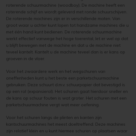
Woonboot verven
Tuinhuis verven met Jotun Demidekk Ultimate
roterende schuurmachine (woodboy). De machine heeft een
roterende schijf en wordt geleverd met ronde schuurschijven.
De roterende machines zijn er in verschillende maten. Van
Schutting behandelen
Beste buitenverf voor tuinhuis en schuur
groot waar u achter kunt lopen tot handzame machines die u
met één hand kunt bedienen. De roterende schuurmachine
Schutting olien
Blokhut impregneren en beitsen
werkt effectief vanwege het hoge toerental, let er wel op dat
u blijft bewegen met de machine en dat u de machine niet
Schutting beitsen
Red Cedar kleur behouden
teveel kantelt. Kantelt u de machine teveel dan is er kans op
groeven in de vloer.
Schutting verven
Red Cedar behandelen en de vergrijzing tegengaan
Voor het zwaardere werk en het wegschuren van
Eikenhout behandelen
Red Cedar Oliën
oneffenheden kunt u het beste een parketschuurmachine
gebruiken. Deze schuurt d.m.v. schuurpapier dat bevestigd is
op een rol (expansierol). Het schuren gaat hierdoor sneller en
Eikenhout olien
Red Cedar Olympic Stain Alternatief
de kans op schuur fouten is wat groter. Het schuren met een
parketschuurmachine vergt wat meer oefening.
Eikenhout beitsen
Olympic Oil Stain 704 overschilderen
Voor het schuren langs de plinten en kanten zijn
Eikenhout verven
Olympic Oil Stain 704 Alternatief
kantschuurmachines het meest doeltreffend. Deze machines
zijn relatief klein en u kunt hiermee schuren op plaatsen waar
Geïmpregneerd hout behandelen
Olympic Oil Stain 713 overschilderen