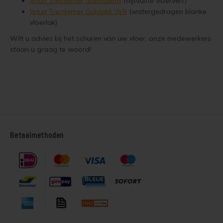
Jotun Trestjerner Gulvmaling
(slijtvaste vloerverf)
Jotun Trestjerner Gulvlakk WB
(watergedragen blanke
vloerlak)
Houten vloer lakken
Wilt u advies bij het schuren van uw vloer, onze medewerkers
Trap verven
staan u graag te woord!
Trap lakken
Houten vloer schuren
Tegels coaten en/of schilderen
Betaalmethoden
Jotun Oxan Olie als basis voor de vloer
Vloerverf voor binnen
Muurverf en Kleuren