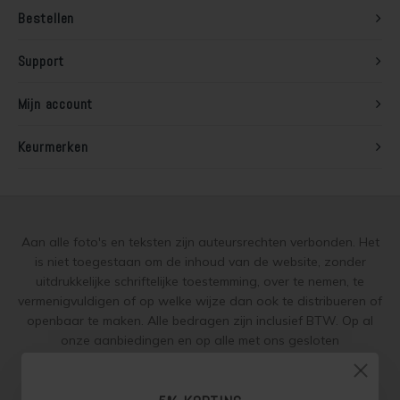
Muur verven zonder strepen
Bestellen
Support
Mijn account
Keurmerken
Aan alle foto's en teksten zijn auteursrechten verbonden. Het
is niet toegestaan om de inhoud van de website, zonder
uitdrukkelijke schriftelijke toestemming, over te nemen, te
vermenigvuldigen of op welke wijze dan ook te distribueren of
openbaar te maken. Alle bedragen zijn inclusief BTW. Op al
onze aanbiedingen en op alle met ons gesloten
overeenkomsten gelden onze
garantie, privacy en cookie
regelingen (gdpr)
en zijn de
Algemene Voorwaarden
en de
Aanvullende Voorwaarden
van toepassing. Onze adviezen