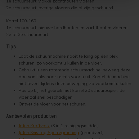
1e schuurbeurt: vlakke zachthouten vloeren
Steigerhout verven
2e schuurbeurt: overige vloeren die al zijn geschuurd
Vurenhout behandelen
Korrel 100-160
1e schuurbeurt: nieuwe hardhouten en zachthouten vloeren
Vurenhout olien
2e of 3e schuurbeurt
Tips
Vurenhout beitsen
Laat de schuurmachine nooit te lang op één plek
schuren, zo voorkomt u kuilen in de vloer.
Vurenhout verven
Gebruikt u een roterende schuurmachine, beweeg deze
dan van links naar rechts voor u uit. Kantel de machine
Kozijnen verven
niet teveel tijdens deze beweging, zo voorkomt u kuilen.
Pas op bij het gebruik met korrel 20 schuurpapier, de
Olympic Water Repellent Oil Stain Overschilderen
vloer zal snel beschadigen.
Ontvet de vloer voor het schuren.
Olympic Premium Acrylic Latex Stain Overschilderen
Aanbevolen producten
White wash vloer
Jotun Kraftvask
(3 in 1 reinigingsmiddel)
Jotun Kvist og Sperregrunning
(grondverf)
Houten vloer verven