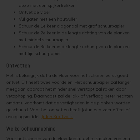
deze met een spijkertrekker
Vloerverf
Houten huis verven
Douglas white wash
Jotun Panellakk Kleuren
Trebitt Oljebeis
Reviews
Jotun 
Demid
Ontvet de vloer
Jotun 
Vul gaten met een houtvuller
Vloerlak
Houten huis wit verven
Douglas hout impregneren en beitsen
Jotun NCS Kleurenwaaier
Trebitt Matt Oljebeis
Reclameren
Schuur de 1e keer diagonaal met grof schuurpapier
Jotun 
Demide
Jotun 
Schuur de 2e keer in de lengte richting van de planken
Vloerolie
Tuinhuis behandelen
Eikenhout impregneren en beitsen
Jotun RAL Kleurenwaaier
Trebitt Woodcare
Retour
met middel schuurpapier
Jotun 
Oxan A
Schuur de 3e keer in de lengte richting van de planken
met fijn schuurpapier
White wash beits
Tuinhuis olien
Eikenhouten garage oliën
Olympic Stain Kleuren
Trestjerner Betongolje
Duurzaamheid
Oxan O
Ontvetten
Muurverf
Tuinhuis beitsen
Eikenhout oliën in kleur 629 naturell
Sikkens Authentieke Kleuren
Trestjerner Gulvmaling
Veel Gestelde Vragen
Oxan V
Het is belangrijk dat u de vloer voor het schuren eerst goed
ontvet. Dit heeft twee voordelen. Het schuurpapier zal langer
Primers
Tuinhuis verven
Zweedse woning schilderen
Sikkens 3031 - 4041 kleuren
Primadekk 02
Garantie, Privacy & Cookie Voorwaarden
Oxan 
meegaan doordat het minder snel verstopt zal raken door
vetophoping. Daarnaast zal de lak- of verflaag beter hechten
Woonboot behandelen
Blokhut beitsen
Jotun oude kleuren
Benar
omdat u voorkomt dat de vettigheden in de planken worden
geschuurd. Voor het ontvetten heeft Jotun een zeer effectief
Woonboot oliën
Veranda verven met de meest duurzame verf van Jotun
Jotun Kleurencombinaties
Demidekk Ultimate Tackfarg
reinigingsmiddel:
Jotun Kraftvask
.
Welke schuurmachine
Woonboot beitsen
Tuinhuis verven in de kleuren wit en grijs
Oude Jotun Producten
Voor het schuren van de vloer kunt u gebruik maken van een