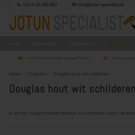
+31 6 16 246 450
info@jotun-specialist.nl
Home
Webwinkel
Verfadvies
Projecten
✔ Vóór 14:00 besteld, morgen* in huis
✔ Gratis verz
Home
Projecten
Douglas hout wit schilderen
Douglas hout wit schildere
Ik wil mijn Douglas houten tuinhuis wit schilderen, wat is de be