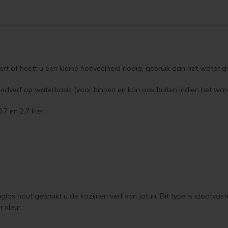
rf of heeft u een kleine hoeveelheid nodig, gebruik dan het water g
ndverf op waterbasis (voor binnen en kan ook buiten indien het wor
7 en 2,7 liter.
las hout gebruikt u de kozijnen verf van Jotun. Dit type is stootvast
er kleur.