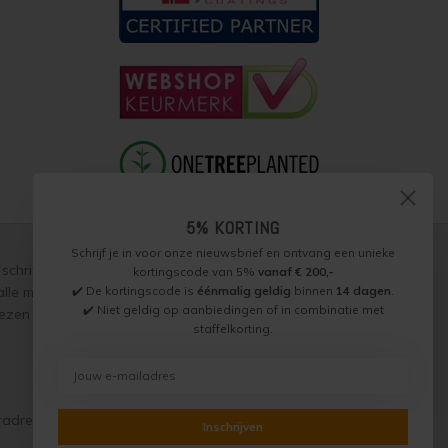
5% KORTING
Schrijf je in voor onze nieuwsbrief en ontvang een unieke
schriftelijke toestemming, over te nemen, te vermenigvuldigen of
kortingscode van 5%
vanaf € 200,-
✔️ De kortingscode is
éénmalig geldig
binnen
14 dagen
.
p alle met ons gesloten overeenkomsten gelden onze
garantie,
✔️ Niet geldig op aanbiedingen of in combinatie met
zen worden naar beste weten verstrekt, toepassing is altijd op
staffelkorting.
radres)
Inschrijven