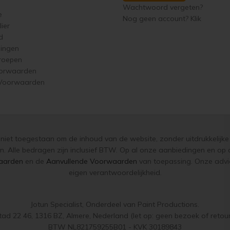
Wachtwoord vergeten?
e
Nog geen account? Klik
ier
d
singen
roepen
orwaarden
 Voorwaarden
s niet toegestaan om de inhoud van de website, zonder uitdrukkelijke 
n. Alle bedragen zijn inclusief BTW. Op al onze aanbiedingen en o
aarden
en de
Aanvullende Voorwaarden
van toepassing. Onze advie
eigen verantwoordelijkheid.
Jotun Specialist, Onderdeel van Paint Productions.
ad 22 46, 1316 BZ, Almere, Nederland (let op: geen bezoek of retou
BTW NL821759255B01 - KVK 30189843