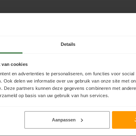
Details
e wit)
 2 lagen verf
 van cookies
ent en advertenties te personaliseren, om functies voor social
. Ook delen we informatie over uw gebruik van onze site met on
as hout
e. Deze partners kunnen deze gegevens combineren met andere i
erzameld op basis van uw gebruik van hun services.
 (gebruikt in dit project))
lieuvriendelijk alternatief))
en balken)
Aanpassen
en kozijnen, alle kleuren)
harige professionele blokkwast)