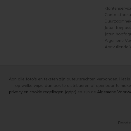
Klantenservic
Contactformul
Duurzaamhei
Jotun toepas
Jotun hoofdg
Algemene Vo
Aanvullende
Aan alle foto's en teksten zijn auteursrechten verbonden. Het i
op welke wijze dan ook te distribueren of openbaar te make
privacy en cookie regelingen (gdpr)
en zijn de
Algemene Voorw
Randst