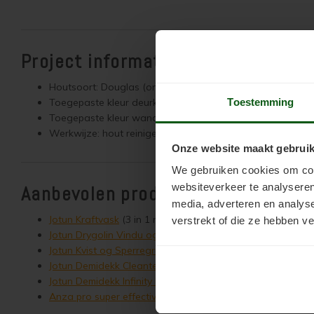
Project informatie
Houtsoort: Douglas (onbehandeld)
Toegepaste kleur deurkozijnen: RAL 7016 (Antracietgrijs)
Toestemming
Toegepaste kleur wanden en overig hout: RAL 9001 (Crèm
Werkwijze: hout reinigen, hout schuren, 1 laag grondverf,
Onze website maakt gebruik
We gebruiken cookies om cont
websiteverkeer te analyseren
Aanbevolen producten voor Dougl
media, adverteren en analys
Jotun Kraftvask
(3 in 1 reinigingsmiddel)
verstrekt of die ze hebben v
Jotun Drygolin Vindu og Dør
(grondverf op terpentine basis
Jotun Kvist og Sperregrunning
(grondverf op waterbasis (mi
Jotun Demidekk Cleantech
(duurzame verf voor wanden 
Jotun Demidekk Infinity Details
(duurzame verf voor deuren 
Anza pro super effective softgrip blokwitter
(soepele lang