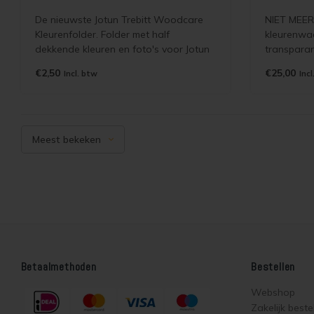
De nieuwste Jotun Trebitt Woodcare
NIET MEER
Kleurenfolder. Folder met half
kleurenwaa
dekkende kleuren en foto's voor Jotun
transparan
Trebitt Woodcare. Geen
Trebitt Olj
€2,50
€25,00
Incl. btw
Incl
verzendkosten | selecteer
verzonden 
brievenbuspost.
Meest bekeken
Betaalmethoden
Bestellen
Webshop
Zakelijk beste