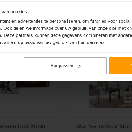
 afbeeldingen van de 35
Solvent. Wordt gratis verzon
kochte Jotun Demidekk
brievenbuspost.
 van cookies
€2,50
 btw
Incl. btw
yr kleuren. Wordt gratis
als brievenbuspost.
ent en advertenties te personaliseren, om functies voor social
. Ook delen we informatie over uw gebruik van onze site met on
e. Deze partners kunnen deze gegevens combineren met andere i
erzameld op basis van uw gebruik van hun services.
Aanpassen
enwaaier Trebitt Oljebeis
Jotun Panellakk Kleurenfolder