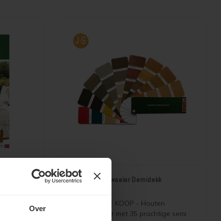
beitsen.
Jotun Kleurenwaaier Demidekk
Terrasslasyr
folder
NIET MEER TE KOOP - Houten
Over
 Treolje
kleurenwaaier met 35 prachtige semi