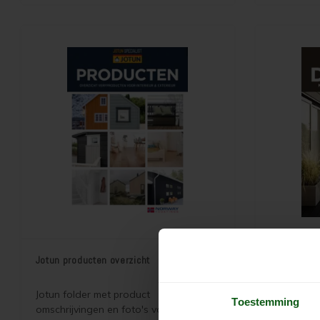
Wordt gratis verzonden als
brievenbus
brievenbuspost.
Jotun producten overzicht
Jotun Demi
Kleurenfold
Jotun folder met product
NIET MEER
Toestemming
omschrijvingen en foto's van alle Jotun
Terrasslas