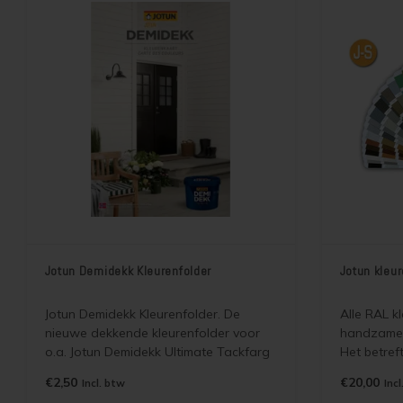
Jotun Demidekk Kleurenfolder
Jotun kleu
Jotun Demidekk Kleurenfolder. De
Alle RAL k
nieuwe dekkende kleurenfolder voor
handzame 
o.a. Jotun Demidekk Ultimate Tackfarg
Het betref
Infinity Pure Matt en alle overige
kleurenwaa
€2,50
€20,00
Incl. btw
Incl
dekkende beitsen en verven van Jotun.
kleuren. W