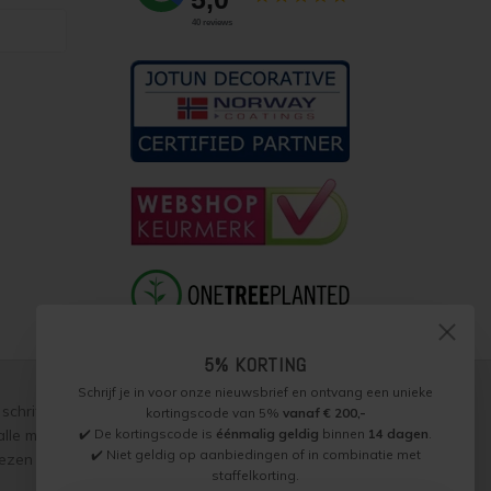
5% KORTING
Schrijf je in voor onze nieuwsbrief en ontvang een unieke
schriftelijke toestemming, over te nemen, te vermenigvuldigen of
kortingscode van 5%
vanaf € 200,-
✔️ De kortingscode is
éénmalig geldig
binnen
14 dagen
.
p alle met ons gesloten overeenkomsten gelden onze
garantie,
✔️ Niet geldig op aanbiedingen of in combinatie met
zen worden naar beste weten verstrekt, toepassing is altijd op
staffelkorting.