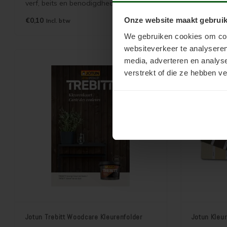
verf, beits en benodigdheden. Wordt
folder met
gratis verzonden als brievenbuspost.
meest ver
Onze website maakt gebruik
€0,10
€2,50
Incl. btw
Incl.
Terrasslas
verzonden 
We gebruiken cookies om cont
websiteverkeer te analyseren
media, adverteren en analys
verstrekt of die ze hebben v
Jotun Trebitt Woodcare Kleurenfolder
Jotun Kleur