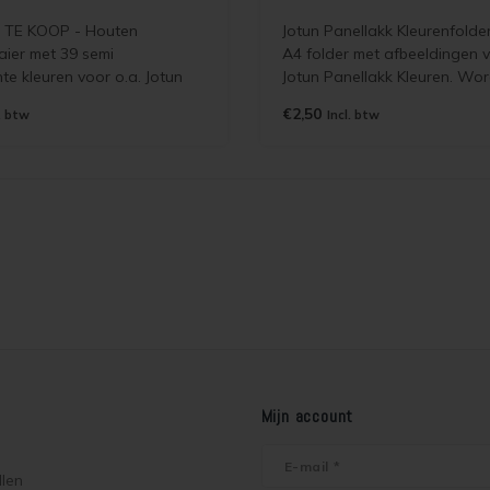
 TE KOOP - Houten
Jotun Panellakk Kleurenfolde
ier met 39 semi
A4 folder met afbeeldingen 
te kleuren voor o.a. Jotun
Jotun Panellakk Kleuren. Wor
ebeis. Wordt gratis
verzonden als brievenbuspos
€2,50
. btw
Incl. btw
als brievenbuspost.
Mijn account
llen