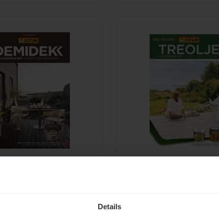
post.
brievenbuspost.
dekk Terrasslasyr
Jotun Treolje Kleurenfolder
er
 TE KOOP - Jotun Demidekk
Jotun Treolje Kleuren. Kleuren
Details
yr Kleurenfolder. Papieren A4
voor Jotun Treolje V en Jotun