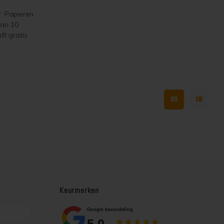
r. Papieren
van 10
dt gratis
t
Keurmerken