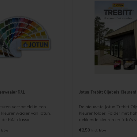
renwaaier RAL
Jotun Trebitt Oljebeis Kleurenf
leuren verzameld in een
De nieuwste Jotun Trebitt Olj
kleurenwaaier van Jotun.
Kleurenfolder. Folder met hal
t de RAL classic
dekkende kleuren en foto's v
ier met 213 verschillende
Trebitt Oljebeis en Jotun Treb
€2,50
. btw
Incl. btw
ordt gratis verzonden als
Oljebeis. Wordt gratis verzo