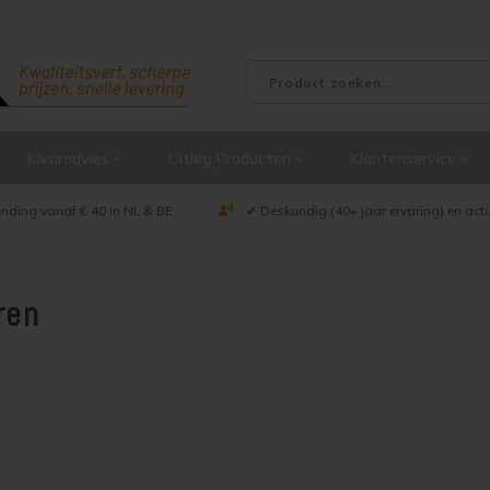
Kleuradvies
Uitleg Producten
Klantenservice
ending vanaf € 40 in NL & BE
✔ Deskundig (40+ jaar ervaring) en act
ren