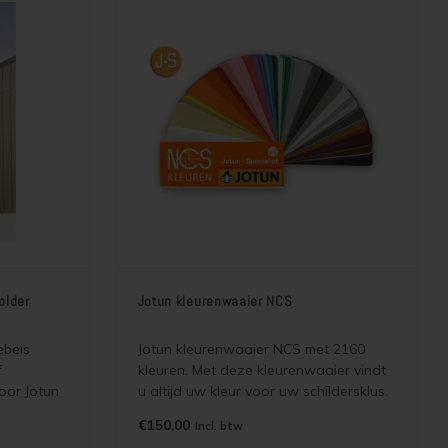
older
Jotun kleurenwaaier NCS
ebeis
Jotun kleurenwaaier NCS met 2160
f
kleuren. Met deze kleurenwaaier vindt
oor Jotun
u altijd uw kleur voor uw schildersklus.
itt Matt
De kleuren zijn leverbaar in alle
€150,00
Incl. btw
nden als
dekkende Jotun verven, muurverven en