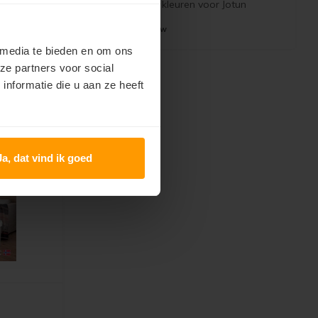
den als
transparante kleuren voor Jotun
Demidekk Terrasslasyr. Wordt gratis
€25,00
Incl. btw
verzonden als brievenbuspost.
 media te bieden en om ons
ze partners voor social
nformatie die u aan ze heeft
Ja, dat vind ik goed