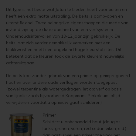
Douglas hout vergrijzen
Vloerverf
Houten huis verven
Jotun Panellakk Kleuren
Trebitt Oljebeis
Reviews
Dit type is het beste wat Jotun te bieden heeft voor buiten en
Jotun 
Demid
Jotun 
heeft een extra matte uitstraling. De beits is damp-open en
Douglas white wash
uiterst flexibel. Twee belangrijke eigenschappen die mede van
Vloerlak
Houten huis wit verven
Jotun NCS Kleurenwaaier
Trebitt Matt Oljebeis
Reclameren
Jotun 
Demide
Jotun 
invloed zijn op de duurzaamheid van een verfsysteem.
Douglas hout impregneren en beitsen
Onderhoudsintervallen van 10-12 jaar zijn gebruikelijk. De
Vloerolie
Tuinhuis behandelen
Jotun RAL Kleurenwaaier
Trebitt Woodcare
Retour
Jotun 
Oxan A
beits laat zich verder gemakkelijk verwerken met een
Eikenhout impregneren en beitsen
blokkwast en heeft een ongekend hoge kleurstabiliteit. Dit
White wash beits
Tuinhuis olien
Olympic Stain Kleuren
Trestjerner Betongolje
Duurzaamheid
Oxan O
betekent dat de kleuren (ook de zwarte kleuren) nauwelijks
Eikenhouten garage oliën
achteruitgaan.
Muurverf
Tuinhuis beitsen
Sikkens Authentieke Kleuren
Trestjerner Gulvmaling
Veel Gestelde Vragen
Oxan V
De beits kan zonder gebruik van een primer op geïmpregneerd
Eikenhout oliën in kleur 629 naturell
Primers
Tuinhuis verven
Sikkens 3031 - 4041 kleuren
Primadekk 02
Garantie, Privacy & Cookie Voorwaarden
hout en over andere oude verflagen worden toegepast
Oxan 
(zowel terpentine als watergedragen, let op: verf op basis
Zweedse woning schilderen
van lijnolie zoals bijvoorbeeld Koopmans Perkoleum, altijd
Woonboot behandelen
Jotun oude kleuren
Benar
verwijderen voordat u opnieuw gaat schilderen).
Blokhut beitsen
Woonboot oliën
Jotun Kleurencombinaties
Demidekk Ultimate Tackfarg
Primer
Veranda verven met de meest duurzame verf van Jotun
Schildert u onbehandeld hout (douglas,
Woonboot beitsen
Oude Jotun Producten
lariks, grenen, vuren, red cedar, eiken, e.d.)
Tuinhuis verven in de kleuren wit en grijs
dan past u wel een primer toe voor het