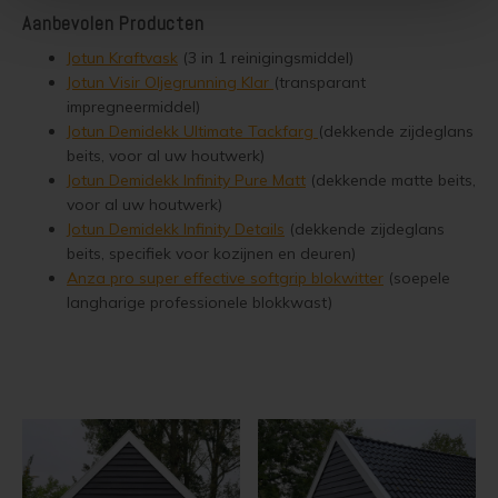
Steigerhout verven
Aanbevolen Producten
Jotun Kraftvask
(3 in 1 reinigingsmiddel)
Vurenhout behandelen
Jotun Visir Oljegrunning Klar
(transparant
impregneermiddel)
Vurenhout olien
Jotun Demidekk Ultimate Tackfarg
(dekkende zijdeglans
beits, voor al uw houtwerk)
Vurenhout beitsen
Jotun Demidekk Infinity Pure Matt
(dekkende matte beits,
voor al uw houtwerk)
Jotun Demidekk Infinity Details
(dekkende zijdeglans
Vurenhout verven
beits, specifiek voor kozijnen en deuren)
Anza pro super effective softgrip blokwitter
(soepele
Kozijnen verven
langharige professionele blokkwast)
Olympic Water Repellent Oil Stain Overschilderen
Olympic Premium Acrylic Latex Stain Overschilderen
White wash vloer
Houten vloer verven