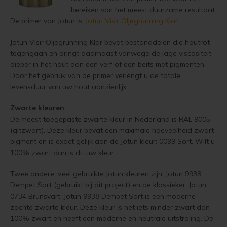
Woonboot verven
bereiken van het meest duurzame resultaat.
De primer van Jotun is:
Jotun Visir Oljegrunning Klar
.
Tuinhuis verven met Jotun Demidekk Ultimate
Schutting behandelen
Jotun Visir Oljegrunning Klar bevat bestanddelen die houtrot
Beste buitenverf voor tuinhuis en schuur
tegengaan en dringt daarnaast vanwege de lage viscositeit
Schutting olien
dieper in het hout dan een verf of een beits met pigmenten.
Blokhut impregneren en beitsen
Door het gebruik van de primer verlengt u de totale
Schutting beitsen
levensduur van uw hout aanzienlijk.
Red Cedar kleur behouden
Schutting verven
Zwarte kleuren
De meest toegepaste zwarte kleur in Nederland is RAL 9005
Red Cedar behandelen en de vergrijzing tegengaan
Eikenhout behandelen
(gitzwart). Deze kleur bevat een maximale hoeveelheid zwart
pigment en is exact gelijk aan de Jotun kleur: 0099 Sort. Wilt u
Red Cedar Oliën
100% zwart dan is dit uw kleur.
Eikenhout olien
Red Cedar Olympic Stain Alternatief
Twee andere, veel gebruikte Jotun kleuren zijn; Jotun 9938
Eikenhout beitsen
Dempet Sort (gebruikt bij dit project) en de klassieker; Jotun
Olympic Oil Stain 704 overschilderen
0734 Brunsvart. Jotun 9938 Dempet Sort is een moderne
Eikenhout verven
zachte zwarte kleur. Deze kleur is net iets minder zwart dan
Olympic Oil Stain 704 Alternatief
100% zwart en heeft een moderne en neutrale uitstraling. De
Geïmpregneerd hout behandelen