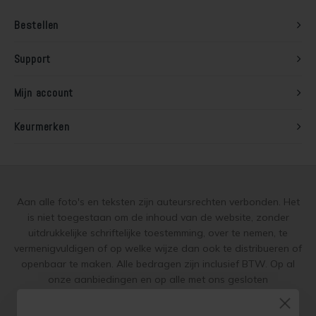
Bestellen
Support
Mijn account
Keurmerken
Aan alle foto's en teksten zijn auteursrechten verbonden. Het
is niet toegestaan om de inhoud van de website, zonder
uitdrukkelijke schriftelijke toestemming, over te nemen, te
vermenigvuldigen of op welke wijze dan ook te distribueren of
openbaar te maken. Alle bedragen zijn inclusief BTW. Op al
onze aanbiedingen en op alle met ons gesloten
overeenkomsten gelden onze
garantie, privacy en cookie
regelingen (gdpr)
en zijn de
Algemene Voorwaarden
en de