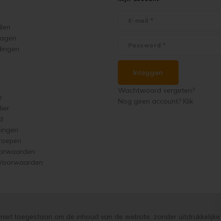
llen
ragen
dingen
Inloggen
Wachtwoord vergeten?
e
Nog geen account? Klik
ier
d
singen
roepen
orwaarden
 Voorwaarden
s niet toegestaan om de inhoud van de website, zonder uitdrukkelijke 