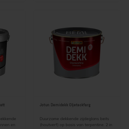
ijk maakt.
e van
matt
att
Jotun Demidekk Oljetackfarg
dekkende
Duurzame dekkende zijdeglans beits
innen en
(houtverf) op basis van terpentine. 2 in