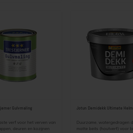
intervallen mogelijk maakt.
onderhoudsintervallen mogel
Puur mat en verbeterde versi
Jotun Demidekk Ultimate Hell
tjerner Gulvmaling
Jotun Demidekk Ultimate Helm
vaste verf voor het verven van
Duurzame, watergedragen 
rappen, deuren en kozijnen
matte beits (houtverf) voor b