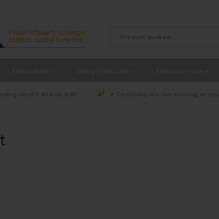
Kleuradvies
Uitleg Producten
Klantenservice
ending vanaf € 40 in NL & BE
✔ Deskundig (40+ jaar ervaring) en act
t