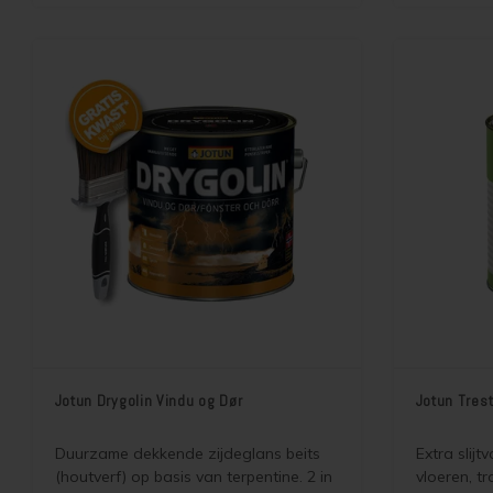
onderhouds
Jotun Drygolin Vindu og Dør
Jotun Tres
Duurzame dekkende zijdeglans beits
Extra slijt
(houtverf) op basis van terpentine. 2 in
vloeren, t