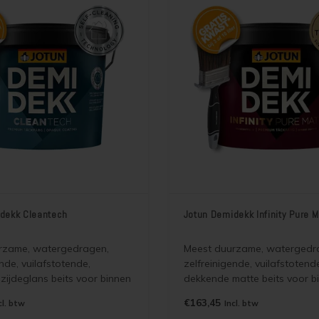
dekk Cleantech
Jotun Demidekk Infinity Pure M
rzame, watergedragen,
Meest duurzame, watergedr
nde, vuilafstotende,
zelfreinigende, vuilafstotend
zijdeglans beits voor binnen
dekkende matte beits voor b
die de houtstructuur
buiten die de houtstructuur
€163,45
cl. btw
Incl. btw
t en lange
accentueert en lange