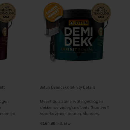
att
Jotun Demidekk Infinity Details
agen,
Meest duurzame watergedragen
e
dekkende zijdeglans beits (houtverf)
innen en
voor kozijnen, deuren, vlonders,
hekwerken, boeiboorden, dakkapellen.
€164,80
Incl. btw