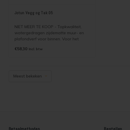
Jotun Vegg og Tak 05
NIET MEER TE KOOP - Topkwaliteit,
watergedragen zijdematte muur- en
plafondverf voor binnen. Voor het
schilderen van stucwerk, beton, gips,
€58,30
Incl. btw
sierpleister, spachtelputz,
vinylbekleding, cementgebonden
plaatsmaterialen en diverse
wandweefsels.
Meest bekeken
Betaalmethoden
Bestellen