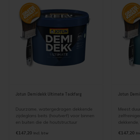
Jotun Demidekk Ultimate Tackfarg
Jotun Demi
Duurzame, watergedragen dekkende
Meest duu
zijdeglans beits (houtverf) voor binnen
zelfreinige
en buiten die de houtstructuur
dekkende, 
accentueert en lange
en buiten 
€147,20
€147,20
Incl. btw
In
onderhoudsintervallen mogelijk maakt.
accentueer