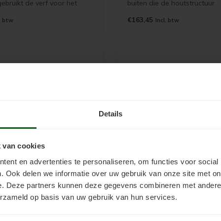
gebruikt de verf voor het
buiten die de houtstructuur
 hout, beton, cementdek,
accentueert en lange
€163,45
. btw
Incl. btw
ls, plavuizen,
onderhoudsintervallen mogel
vloeren, laminaat kurk en
Matte variant van Jotun Dem
Ultimate Tackfarg
Details
 van cookies
ent en advertenties te personaliseren, om functies voor social
. Ook delen we informatie over uw gebruik van onze site met on
e. Deze partners kunnen deze gegevens combineren met andere i
erzameld op basis van uw gebruik van hun services.
dekk Cleantech Kleurentester
Jotun Demidekk Ultimate Vind