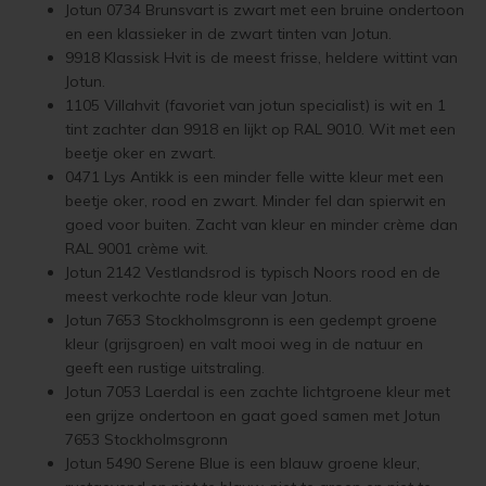
Jotun 0734 Brunsvart is zwart met een bruine ondertoon
Woonboot verven
Tuinhuis verven met Jotun Demidekk Ultimate
en een klassieker in de zwart tinten van Jotun.
9918 Klassisk Hvit is de meest frisse, heldere wit­tint van
Schutting behandelen
Beste buitenverf voor tuinhuis en schuur
Jotun.
1105 Villahvit (favoriet van jotun specialist) is wit en 1
Schutting olien
Blokhut impregneren en beitsen
tint zachter dan 9918 en lijkt op RAL 9010. Wit met een
beetje oker en zwart.
Schutting beitsen
Red Cedar kleur behouden
0471 Lys Antikk is een minder felle witte kleur met een
beetje oker, rood en zwart. Minder fel dan spierwit en
Schutting verven
Red Cedar behandelen en de vergrijzing tegengaan
goed voor buiten. Zacht van kleur en minder crème dan
RAL 9001 crème wit.
Jotun 2142 Vestlandsrod is typisch Noors rood en de
Eikenhout behandelen
Red Cedar Oliën
meest verkochte rode kleur van Jotun.
Jotun 7653 Stockholmsgronn is een gedempt groene
Eikenhout olien
Red Cedar Olympic Stain Alternatief
kleur (grijsgroen) en valt mooi weg in de natuur en
geeft een rustige uitstraling.
Eikenhout beitsen
Olympic Oil Stain 704 overschilderen
Jotun 7053 Laerdal is een zachte lichtgroene kleur met
een grijze ondertoon en gaat goed samen met Jotun
Eikenhout verven
Olympic Oil Stain 704 Alternatief
7653 Stockholmsgronn
Jotun 5490 Serene Blue is een blauw groene kleur,
Geïmpregneerd hout behandelen
Olympic Oil Stain 713 overschilderen