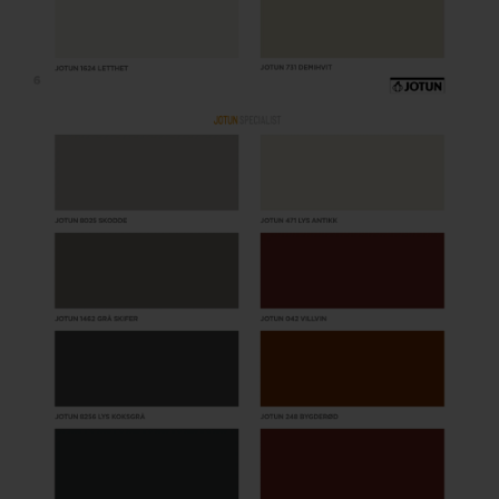
Steigerhout verven
Vurenhout behandelen
Vurenhout olien
Vurenhout beitsen
Vurenhout verven
Kozijnen verven
Olympic Water Repellent Oil Stain Overschilderen
Olympic Premium Acrylic Latex Stain Overschilderen
White wash vloer
Houten vloer verven