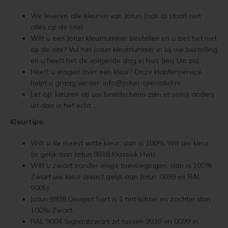
Jotun Treolje Kleuren
Vloerverf
Houten huis verven
Douglas white wash
Trebitt Oljebeis
Reviews
We leveren alle kleuren van Jotun (ook al staat niet
Jotun 
Demid
Jotun 
alles op de site).
Jotun Panellakk Kleuren
Wilt u een Jotun kleurnummer bestellen en u ziet het niet
Vloerlak
Houten huis wit verven
Douglas hout impregneren en beitsen
Trebitt Matt Oljebeis
Reclameren
Jotun 
Demide
Jotun 
op de site? Vul het Jotun kleurnummer in bij uw bestelling
Jotun NCS Kleurenwaaier
en u heeft het de volgende dag in huis (ma t/m za).
Vloerolie
Tuinhuis behandelen
Eikenhout impregneren en beitsen
Trebitt Woodcare
Retour
Jotun 
Oxan A
Heeft u vragen over een kleur? Onze klantenservice
Jotun RAL Kleurenwaaier
helpt u graag verder:
info@jotun-specialist.nl
White wash beits
Tuinhuis olien
Eikenhouten garage oliën
Trestjerner Betongolje
Duurzaamheid
Oxan O
Let op: kleuren op uw beeldscherm zien er soms anders
Olympic Stain Kleuren
uit dan in het echt.
Muurverf
Tuinhuis beitsen
Eikenhout oliën in kleur 629 naturell
Trestjerner Gulvmaling
Veel Gestelde Vragen
Oxan V
Kleurtips:
Sikkens Authentieke Kleuren
Primers
Tuinhuis verven
Zweedse woning schilderen
Primadekk 02
Garantie, Privacy & Cookie Voorwaarden
Oxan 
Wilt u de meest witte kleur, dan is 100% Wit uw kleur
Sikkens 3031 - 4041 kleuren
(is gelijk aan Jotun 9918 Klassisk Hvit).
Woonboot behandelen
Blokhut beitsen
Benar
Wilt u zwart zonder enige toevoegingen, dan is 100%
Zwart uw kleur (exact gelijk aan Jotun 0099 en RAL
Jotun oude kleuren
Woonboot oliën
Veranda verven met de meest duurzame verf van Jotun
Demidekk Ultimate Tackfarg
9005).
Jotun 9938 Dempet Sort is 1 tint lichter en zachter dan
Jotun Kleurencombinaties
100% Zwart.
Woonboot beitsen
Tuinhuis verven in de kleuren wit en grijs
Oude Jotun Producten
RAL 9004 Signaalzwart zit tussen 9938 en 0099 in.