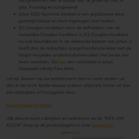
rustgevend en niet te blauw, niet te groen en niet te
grijs. Prachtig en rustgevend!
Jotun 4252 Kjonnrok Dempet is een grijsblauwe kleur,
Geïmpregneerd hout olien
Olympic Oil Stain 716 overschilderen
gedempt blauw en mooi ingetogen voor buiten.
JS1 Douglas houtkleur: voor de liefhebbers van de
Geïmpregneerd hout beitsen
Olympic Oil Stain 716 alternatief
natuurlijke Douglas houtkleur is JS1 Douglas houtkleur
nu ook beschikbaar in de dekkende beitsen van Jotun. U
Geïmpregneerd hout verven
Olympic Oil Stain 717 overschilderen
heeft dan de natuurlijke oranje/roestbruine kleur met de
langst mogelijke onderhoudsintervallen. Het beste van
Grenen behandelen
Olympic Oil Stain 727 overschilderen
twee werelden. Zie
hier
een voorbeeld in Jotun
Demidekk Infinity Pure Matt.
Grenen oliën
Olympic Oil Stain 727 Alternatief
Let op: kleuren op uw beeldscherm zien er soms anders uit
dan in het echt. Matte kleuren pakken altijd iets lichter uit dan
Grenen beitsen
Olympic Stain 911 overschilderen
een zijdeglans of hoogglans kleur.
Grenen verven
Betonvloer met Oxan Olie opnieuw behandelen
Kleurenfolder bestellen
Alle kleuren kunt u bekijken en selecteren via de "KIES UW
Lariks Hout Behandelen
Houten vloer wit verven
KLEUR" knop op de productpagina in onze
webwinkel
Lariks hout olien
Houten vloer verven met de meest slijtvaste verf van Jotun