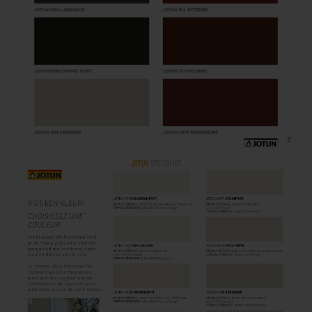
Houten vloer lakken
Trap verven
Trap lakken
Houten vloer schuren
Tegels coaten en/of schilderen
Jotun Oxan Olie als basis voor de vloer
Vloerverf voor binnen
Muurverf en Kleuren
Muur verven zonder strepen