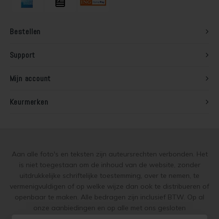
Lariks hout beitsen
Trap wit verven
Bestellen
Lariks hout verven
Houten vloer grijs verven
Support
Red Cedar behandelen
Jotun Lady kleur 7163 Minty Breeze
Mijn account
Red Cedar oliën
Keurmerken
Red Cedar beitsen
Red Cedar verven
Aan alle foto's en teksten zijn auteursrechten verbonden. Het
Steigerhout behandelen
is niet toegestaan om de inhoud van de website, zonder
uitdrukkelijke schriftelijke toestemming, over te nemen, te
Steigerhout olien
vermenigvuldigen of op welke wijze dan ook te distribueren of
openbaar te maken. Alle bedragen zijn inclusief BTW. Op al
Steigerhout beitsen
onze aanbiedingen en op alle met ons gesloten
overeenkomsten gelden onze
garantie, privacy en cookie