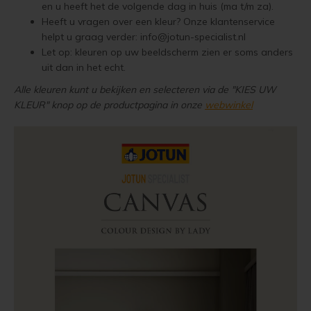
en u heeft het de volgende dag in huis (ma t/m za).
Woonboot verven
Tuinhuis verven met Jotun Demidekk Ultimate
Heeft u vragen over een kleur? Onze klantenservice
helpt u graag verder:
info@jotun-specialist.nl
Schutting behandelen
Beste buitenverf voor tuinhuis en schuur
Let op: kleuren op uw beeldscherm zien er soms anders
uit dan in het echt.
Schutting olien
Blokhut impregneren en beitsen
Alle kleuren kunt u bekijken en selecteren via de "KIES UW
KLEUR" knop op de productpagina in onze
webwinkel
Schutting beitsen
Red Cedar kleur behouden
Schutting verven
Red Cedar behandelen en de vergrijzing tegengaan
Eikenhout behandelen
Red Cedar Oliën
Eikenhout olien
Red Cedar Olympic Stain Alternatief
Eikenhout beitsen
Olympic Oil Stain 704 overschilderen
Eikenhout verven
Olympic Oil Stain 704 Alternatief
Geïmpregneerd hout behandelen
Olympic Oil Stain 713 overschilderen