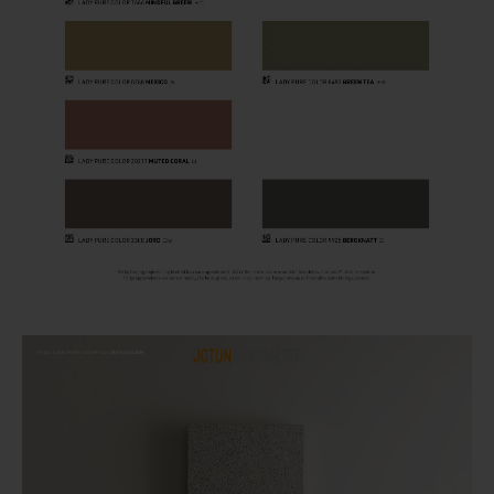
Houten vloer lakken
Trap verven
Trap lakken
Houten vloer schuren
Tegels coaten en/of schilderen
Jotun Oxan Olie als basis voor de vloer
Vloerverf voor binnen
Muurverf en Kleuren
Muur verven zonder strepen