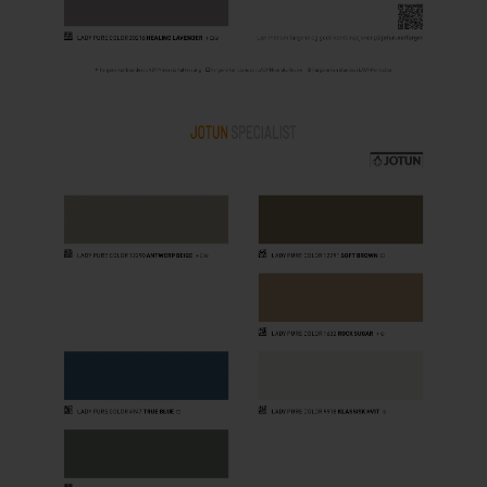
Steigerhout verven
Vurenhout behandelen
Vurenhout olien
Vurenhout beitsen
Vurenhout verven
Kozijnen verven
Olympic Water Repellent Oil Stain Overschilderen
Olympic Premium Acrylic Latex Stain Overschilderen
White wash vloer
Houten vloer verven