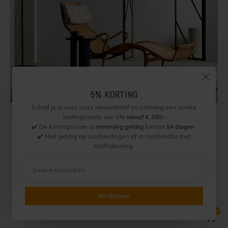
5% KORTING
Schrijf je in voor onze nieuwsbrief en ontvang een unieke
kortingscode van 5%
vanaf € 200,-
✔️ De kortingscode is
éénmalig geldig
binnen
14 dagen
.
✔️ Niet geldig op aanbiedingen of in combinatie met
staffelkorting.
Inschrijven
0
Vergelijk producten
0