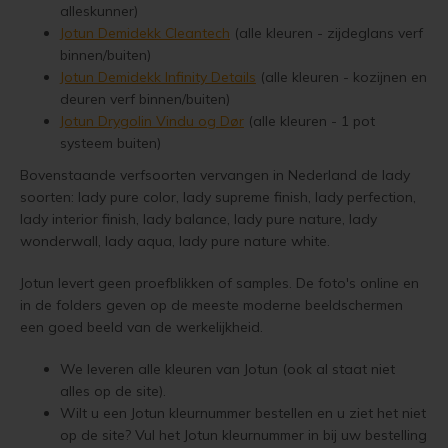
alleskunner)
Jotun Treolje Kleuren
Jotun 
Vloerverf
Houten huis verven
Douglas white wash
Trebitt Oljebeis
Reviews
Jotun Demidekk Cleantech
(alle kleuren - zijdeglans verf
Jotun 
Demid
binnen/buiten)
Jotun Panellakk Kleuren
Jotun 
Jotun Demidekk Infinity Details
(alle kleuren - kozijnen en
Vloerlak
Houten huis wit verven
Douglas hout impregneren en beitsen
Trebitt Matt Oljebeis
Reclameren
Jotun 
Demide
deuren verf binnen/buiten)
Jotun NCS Kleurenwaaier
Jotun Drygolin Vindu og Dør
(alle kleuren - 1 pot
Jotun 
Vloerolie
Tuinhuis behandelen
Eikenhout impregneren en beitsen
Trebitt Woodcare
Retour
Jotun 
Oxan A
systeem buiten)
Jotun RAL Kleurenwaaier
White wash beits
Tuinhuis olien
Eikenhouten garage oliën
Trestjerner Betongolje
Duurzaamheid
Bovenstaande verfsoorten vervangen in Nederland de lady
Oxan O
soorten: lady pure color, lady supreme finish, lady perfection,
Olympic Stain Kleuren
lady interior finish, lady balance, lady pure nature, lady
Muurverf
Tuinhuis beitsen
Eikenhout oliën in kleur 629 naturell
Trestjerner Gulvmaling
Veel Gestelde Vragen
Oxan V
wonderwall, lady aqua, lady pure nature white.
Sikkens Authentieke Kleuren
Primers
Tuinhuis verven
Zweedse woning schilderen
Primadekk 02
Garantie, Privacy & Cookie Voorwaarden
Oxan 
Jotun levert geen proefblikken of samples. De foto's online en
Sikkens 3031 - 4041 kleuren
in de folders geven op de meeste moderne beeldschermen
Woonboot behandelen
Blokhut beitsen
Benar
een goed beeld van de werkelijkheid.
Jotun oude kleuren
Woonboot oliën
Veranda verven met de meest duurzame verf van Jotun
Demidekk Ultimate Tackfarg
We leveren alle kleuren van Jotun (ook al staat niet
alles op de site).
Jotun Kleurencombinaties
Wilt u een Jotun kleurnummer bestellen en u ziet het niet
Woonboot beitsen
Tuinhuis verven in de kleuren wit en grijs
Oude Jotun Producten
op de site? Vul het Jotun kleurnummer in bij uw bestelling