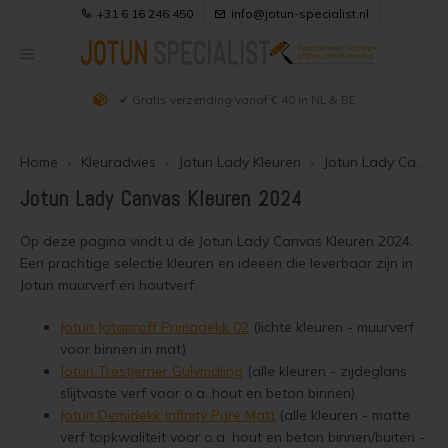
+31 6 16 246 450
info@jotun-specialist.nl
✔ Gratis verzending vanaf € 40 in NL & BE
Hoofdmenu / uitleg producten
Hoofdmenu / klantenservice
Hoofdmenu / kleuradvies
Hoofdmenu / webwinkel
Hoofdmenu / verfadvies
Hoofdmenu / projecten
Hoofdmenu /
Hoofdmenu /
Hoofdmenu /
Hoofdmenu /
Hoofdmenu 
matt kleuren 
matt kleuren 
matt kleuren 
demidekk cle
Uitleg Producten
Klantenservice
Kleuradvies
Verfadvies
Webwinkel
Projecten
vindu og d
kleuren / 
kleuren / 
kleuren / 
jotun ral kl
jotun ral kl
betongol
Home
Kleuradvies
Jotun Lady Kleuren
Jotun Lady Canvas Kleuren 2024
303
Alle producten
Douglas hout behandelen
Hout zwart beitsen
Jotun Demidekk 2024 Kleuren
Jotun producten overzicht
Over Ons & Contact
Jotun Lady Canvas Kleuren 2024
Jotun 
Semi 
Beits en Houtverf
Douglas hout olien
Douglas houtkleur behouden
Jotun Demidekk Infinity Pure Matt Kleuren
Visir Oljegrunning Klar
Bestellen
Op deze pagina vindt u de Jotun Lady Canvas Kleuren 2024.
Jotun 
Zwarte
Demid
Een prachtige selectie kleuren en ideeën die leverbaar zijn in
Dekke
Jotun 
Jotun muurverf en houtverf:
Houtolie
Douglas hout beitsen
Douglas schutting beitsen
Demidekk Cleantech
Zakelijk bestellen
Jotun 
Jotun 
Vegg 
Jotun Lady Kleuren
Jotun Jotaproff Primadekk 02
(lichte kleuren - muurverf
Jotun 
Blanke lak
Douglas hout verven
Douglas hout zwart beitsen
Demidekk Infinity Pure Matt
Bezorgen
Jotun 
Jotun 
Demid
voor binnen in mat)
Jotun Trebitt Oljebeis Kleuren
Jotun Trestjerner Gulvmaling
(alle kleuren - zijdeglans
Jotun 
Kozijnenverf
Houten huis oliën
Douglas hout wit schilderen
Demidekk Infinity Details
Veilig Betalen
Jotun
Jotun 
Demid
slijtvaste verf voor o.a. hout en beton binnen)
Jotun Trebitt Woodcare Kleuren
Jotun Demidekk Infinity Pure Matt
(alle kleuren - matte
Jotun 
Vlonderolie
Houten huis beitsen
Douglas hout vergrijzen
Drygolin Vindu og Dor
Keurmerken
verf topkwaliteit voor o.a. hout en beton binnen/buiten -
Jotun 
Licht 
Demide