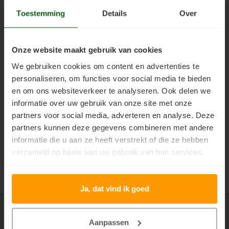
Toestemming
Details
Over
Vloerverf
Houten huis verven
Douglas white wash
Jotun Panellakk Kleuren
Trebitt Oljebeis
Reviews
Jotun 
Demid
Jotun 
Vloerlak
Houten huis wit verven
Douglas hout impregneren en beitsen
Jotun NCS Kleurenwaaier
Trebitt Matt Oljebeis
Reclameren
Jotun 
Demide
Jotun 
Onze website maakt gebruik van cookies
Vloerolie
Tuinhuis behandelen
Eikenhout impregneren en beitsen
Jotun RAL Kleurenwaaier
Trebitt Woodcare
Retour
We gebruiken cookies om content en advertenties te
Jotun 
Oxan A
personaliseren, om functies voor social media te bieden
White wash beits
Tuinhuis olien
Eikenhouten garage oliën
Olympic Stain Kleuren
Trestjerner Betongolje
Duurzaamheid
en om ons websiteverkeer te analyseren. Ook delen we
Bestellen
Oxan O
informatie over uw gebruik van onze site met onze
Muurverf
Tuinhuis beitsen
Eikenhout oliën in kleur 629 naturell
Sikkens Authentieke Kleuren
Trestjerner Gulvmaling
Veel Gestelde Vragen
partners voor social media, adverteren en analyse. Deze
Support
Oxan V
partners kunnen deze gegevens combineren met andere
Primers
Tuinhuis verven
Zweedse woning schilderen
Sikkens 3031 - 4041 kleuren
Primadekk 02
Garantie, Privacy & Cookie Voorwaarden
informatie die u aan ze heeft verstrekt of die ze hebben
Mijn account
Oxan 
verzameld op basis van uw gebruik van hun services.
Woonboot behandelen
Blokhut beitsen
Jotun oude kleuren
Benar
Keurmerken
Woonboot oliën
Veranda verven met de meest duurzame verf van Jotun
Jotun Kleurencombinaties
Demidekk Ultimate Tackfarg
Ja, dat vind ik goed
Woonboot beitsen
Tuinhuis verven in de kleuren wit en grijs
Oude Jotun Producten
Aan alle foto's en teksten zijn auteursrechten verbonden. Het
Aanpassen