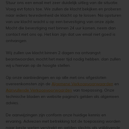
Stuur ons een email met zeer duidelijk uitleg van de situatie.
Vloerverf
Houten huis verven
Douglas white wash
Jotun Panellakk Kleuren
Trebitt Oljebeis
Reviews
Voeg evt foto’s toe. We zullen de klacht bekijken en proberen
Jotun 
Demid
Jotun 
naar ieders tevredenheid de klacht op te lossen. Na opsturen
van uw klacht wacht u op een bevestiging van onze zijde.
Vloerlak
Houten huis wit verven
Douglas hout impregneren en beitsen
Jotun NCS Kleurenwaaier
Trebitt Matt Oljebeis
Jotun 
Demide
Jotun 
Reclameren
Mocht die bevestiging niet binnen 24 uur komen, neem dan
contact met ons op. Het kan zijn dat uw email niet goed is
Vloerolie
Tuinhuis behandelen
Eikenhout impregneren en beitsen
Jotun RAL Kleurenwaaier
Trebitt Woodcare
Jotun 
Oxan A
ontvangen.
Retour
White wash beits
Tuinhuis olien
Eikenhouten garage oliën
Olympic Stain Kleuren
Trestjerner Betongolje
Oxan O
Wij zullen uw klacht binnen 2 dagen na ontvangst
Duurzaamheid
beantwoorden, mocht het meer tijd nodig hebben, dan zullen
Muurverf
Tuinhuis beitsen
Eikenhout oliën in kleur 629 naturell
Sikkens Authentieke Kleuren
Trestjerner Gulvmaling
wij u hiervan op de hoogte stellen.
Oxan V
Veel Gestelde Vragen
Op onze aanbiedingen en op alle met ons afgesloten
Primers
Tuinhuis verven
Zweedse woning schilderen
Sikkens 3031 - 4041 kleuren
Primadekk 02
Oxan 
overeenkomsten zijn de
Algemene Verkoopvoorwaarden
en
Garantie, Privacy & Cookie Voorwaarden
Aanvullende Verkoopvoorwaarden
van toepassing. Onze
Woonboot behandelen
Blokhut beitsen
Jotun oude kleuren
Benar
technische bladen en website pagina's gelden als algemeen
advies.
Woonboot oliën
Veranda verven met de meest duurzame verf van Jotun
Jotun Kleurencombinaties
Demidekk Ultimate Tackfarg
De aanwijzingen zijn conform onze huidige kennis en
Woonboot beitsen
Tuinhuis verven in de kleuren wit en grijs
Oude Jotun Producten
ervaring. Adviezen met betrekking tot de toepassing worden
naar beste weten verstrekt en gelden slechts als vrijblijvende