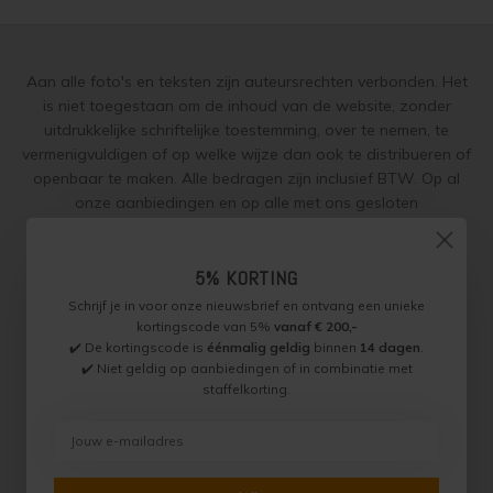
Steigerhout verven
Vurenhout behandelen
Aan alle foto's en teksten zijn auteursrechten verbonden. Het
is niet toegestaan om de inhoud van de website, zonder
Vurenhout olien
uitdrukkelijke schriftelijke toestemming, over te nemen, te
vermenigvuldigen of op welke wijze dan ook te distribueren of
Vurenhout beitsen
openbaar te maken. Alle bedragen zijn inclusief BTW. Op al
onze aanbiedingen en op alle met ons gesloten
Vurenhout verven
overeenkomsten gelden onze
garantie, privacy en cookie
regelingen (gdpr)
en zijn de
Algemene Voorwaarden
en de
Aanvullende Voorwaarden
5% KORTING
van toepassing. Onze adviezen
Kozijnen verven
worden naar beste weten verstrekt, toepassing is altijd op
Schrijf je in voor onze nieuwsbrief en ontvang een unieke
eigen verantwoordelijkheid.
kortingscode van 5%
vanaf € 200,-
Olympic Water Repellent Oil Stain Overschilderen
✔️ De kortingscode is
éénmalig geldig
binnen
14 dagen
.
✔️ Niet geldig op aanbiedingen of in combinatie met
Olympic Premium Acrylic Latex Stain Overschilderen
staffelkorting.
Jotun Specialist, Onderdeel van Paint Productions.
Randstad 22 46, 1316 BZ, Almere, Nederland (let op: geen
White wash vloer
bezoek of retouradres)
BTW NL821759255B01 - KVK 30189843
© Copyright 2026 Jotun Specialist
Houten vloer verven