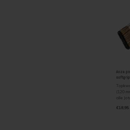
Anza pr
softgrip
Topkwal
(120 mm
alle Jo
zowel 
€18,95
terpen
Jotun be
verf. 
super s