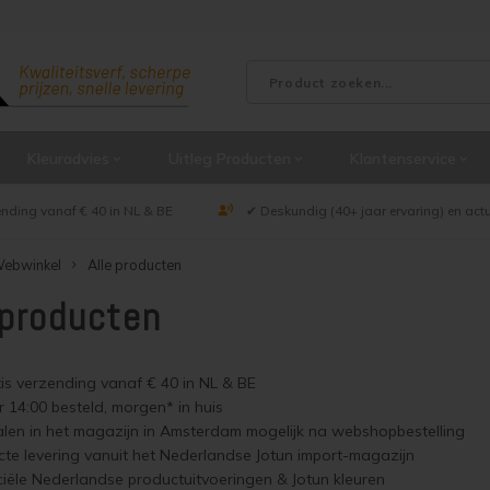
Kleuradvies
Uitleg Producten
Klantenservice
ending vanaf € 40 in NL & BE
✔ Deskundig (40+ jaar ervaring) en act
ebwinkel
Alle producten
 producten
is verzending vanaf € 40 in NL & BE
 14:00 besteld, morgen* in huis
len in het magazijn in Amsterdam mogelijk na webshopbestelling
cte levering vanuit het Nederlandse Jotun import-magazijn
ciële Nederlandse productuitvoeringen & Jotun kleuren