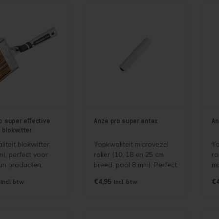
onderhoudsintervallen
su
mogelijk maakt. Matte
variant van Jotun
Demidekk Ultimate
Tackfarg
o super effective
Anza pro super antex
An
 blokwitter
iteit blokwitter
Topkwaliteit microvezel
To
), perfect voor
roller (10, 18 en 25 cm
ro
tun producten,
breed, pool 8 mm). Perfect
mu
watergedragen als
voor alle Jotun producten,
br
€4,95
€4
Incl. btw
Incl. btw
tine houdende
zowel watergedragen als
its, olie, lak en
terpentine houdende
Hoog rendement en
Jotun beits, olie, lak en
oepel!
verf. Hoog rendement!