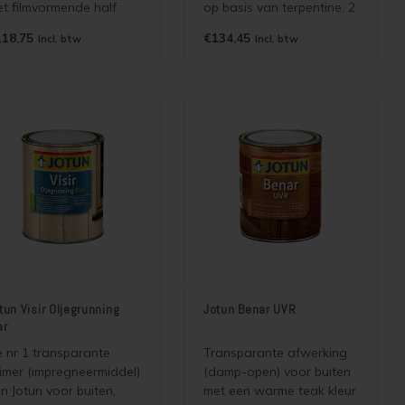
et filmvormende half
op basis van terpentine. 2
kkende beits voor
in 1 beits. Grondverf en
18,75
€134,45
Incl. btw
Incl. btw
nnen en buiten. 2 in 1
aflak in één. Goede primer
its. Toepasbaar op
voor onder de Demidekk
uten huizen,
serie bij renovatie
okhutten, gevelpanelen.
schilderwerk of bij
at de structuur van het
schilderwerk in een lichte
ut zien.
kleur. Vervangt Jotun
Demidekk Oljetäc
tun Visir Oljegrunning
Jotun Benar UVR
ar
 nr 1 transparante
Transparante afwerking
imer (impregneermiddel)
(damp-open) voor buiten
n Jotun voor buiten,
met een warme teak kleur