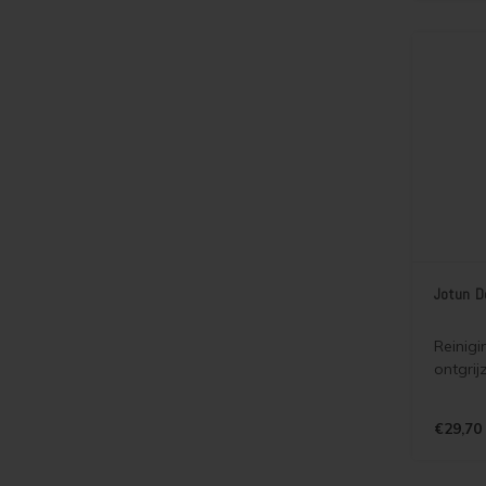
houtsoo
hardhou
merbau,
Jotun D
Reinigi
ontgrij
€29,70