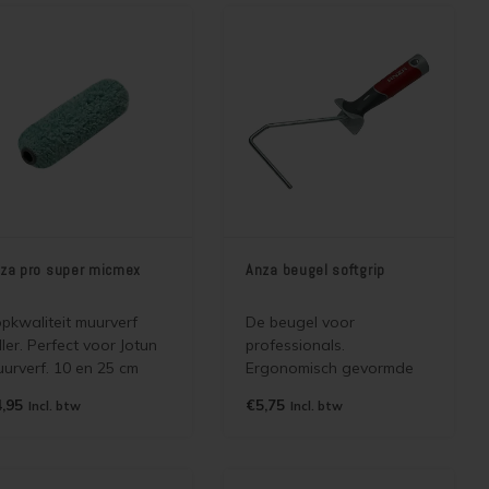
per soepel!
super soepel!
za pro super micmex
Anza beugel softgrip
pkwaliteit muurverf
De beugel voor
ller. Perfect voor Jotun
professionals.
urverf. 10 en 25 cm
Ergonomisch gevormde
eed, pool 18 mm
handgreep met softgrip
,95
€5,75
Incl. btw
Incl. btw
waarmee langdurig
onvermoeid gewerkt kan
worden. Ideaal voor uw
Jotun verf.