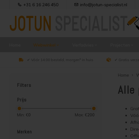
+31 6 16 246 450
info@jotun-specialist.nl
Home
Webwinkel
Verfadvies
Projecten
✔ Vóór 14:00 besteld, morgen* in huis
✔ Gratis verz
Home
W
Filters
Alle
Prijs
Grat
Min: €
0
Max: €
200
Vóór
Afha
Dire
Merken
Offi