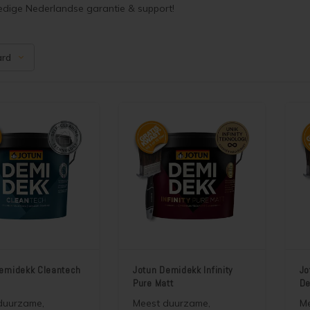
edige Nederlandse garantie & support!
ard
emidekk Cleantech
Jotun Demidekk Infinity
Jo
Pure Matt
De
duurzame,
Meest duurzame,
M