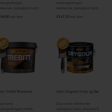
atergedragen
watergedragen
kkende zijdeglans beits
dekkende zijdeglans beits
outverf) voor kozijnen,
(houtverf) voor binnen en
64,80
€147,20
Incl. btw
Incl. btw
uren, vlonders,
buiten die de
kwerken, boeiboorden,
houtstructuur accentueert
kkapellen.
en lange
onderhoudsintervallen
mogelijk maakt.
tun Trebitt Woodcare
Jotun Drygolin Vindu og Dør
uurzame
Duurzame dekkende
tergedragen matte,
zijdeglans beits (houtverf)