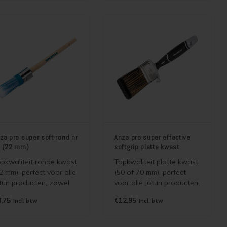
achtelputz,
schilderwerk en voor het
nylbekleding,
mild en krachtig ontvetten
ementgebonden
voor uw schilderklus.
aatsmaterialen en
verse wandweefsels.
za pro super soft rond nr
Anza pro super effective
 (22 mm)
softgrip platte kwast
pkwaliteit ronde kwast
Topkwaliteit platte kwast
2 mm), perfect voor alle
(50 of 70 mm), perfect
tun producten, zowel
voor alle Jotun producten,
tergedragen als
zowel watergedragen als
,75
€12,95
Incl. btw
Incl. btw
rpentine houdende
terpentine houdende
tun beits, olie, lak en
Jotun beits, olie, lak en
rf. Hoog rendement en
verf. Hoog rendement en