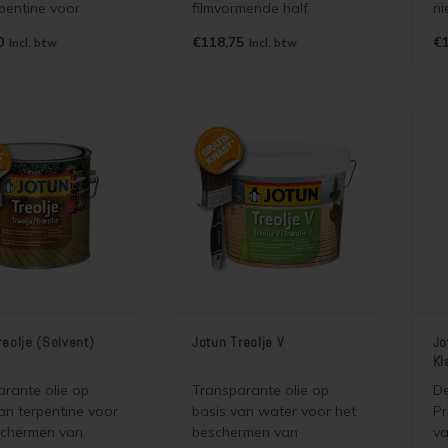
pentine voor
filmvormende half
ni
2 in 1 beits.
dekkende beits voor
de
0
€118,75
€1
Incl. btw
Incl. btw
eermiddel en beits
binnen en buiten. 2 in 1
bi
 Kan tevens perfect
beits. Toepasbaar op
be
hout en vettige
houten huizen,
ho
orten zoals
blokhutten, gevelpanelen,
bl
s hout.
Laat de structuur van het
La
hout zien.
ho
reolje (Solvent)
Jotun Treolje V
Jo
Kl
rante olie op
Transparante olie op
De
an terpentine voor
basis van water voor het
Pr
schermen van
beschermen van
va