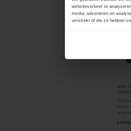
gebruik
websiteverkeer te analyseren
verven 
cementd
media, adverteren en analys
plavuiz
verstrekt of die ze hebben v
egalisa
laminaa
Jotun T
Solvent
Slijtva
binnen 
terpent
kunt u 
€40,35
lakken 
Geschik