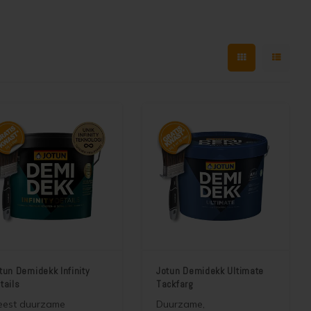
tun Demidekk Infinity
Jotun Demidekk Ultimate
tails
Tackfarg
eest duurzame
Duurzame,