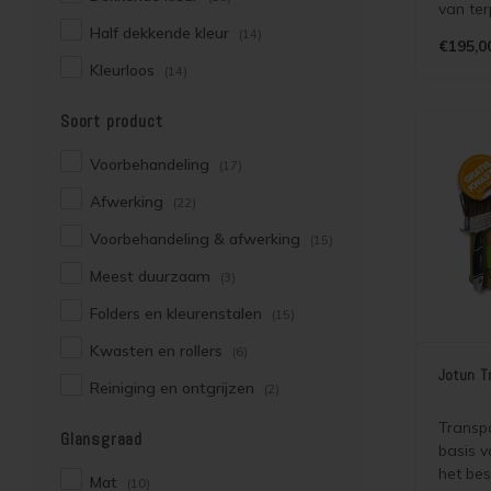
van ter
buiten. 
Half dekkende kleur
(14)
€195,0
Impregn
Kleurloos
(14)
in één.
op hard
Soort product
houtso
Dougla
Voorbehandeling
(17)
Afwerking
(22)
Voorbehandeling & afwerking
(15)
Meest duurzaam
(3)
Folders en kleurenstalen
(15)
Kwasten en rollers
(6)
Jotun T
Reiniging en ontgrijzen
(2)
Transpa
Glansgraad
basis v
het be
Mat
(10)