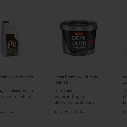
rt, ook voor
betonnen oppervlakken,
sp
t (o.a. meranti,
poreuze plavuizen,
vi
 eiken).
baksteen en hout.
c
pl
di
emidekk Terrassfix
Jotun Demidekk Ultimate
An
Helmatt
12
ng, bleekmiddel en
Duurzame,
To
zer voor al u hout.
watergedragen
(2
dekkende matte beits
Jo
(houtverf) voor binnen en
wa
€163,45
€8
Incl. btw
Incl. btw
buiten die de
te
houtstructuur accentueert
Jo
en lange
ve