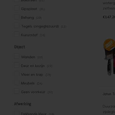
Baksteen
(21)
waterg
zelfrei
Gipsplaat
(21)
vuilafs
€147,2
Behang
(20)
zijdegl
binnen 
Tegels (ongeglazuurd)
(11)
houtstr
Kunststof
en lan
(16)
onderh
mogelij
Object
Wanden
(28)
Deur en kozijn
(22)
Vloer en trap
(19)
Meubels
(24)
Geen voorkeur
(30)
Jotun T
Afwerking
Duurza
zijdegl
Dekkende kleur
(18)