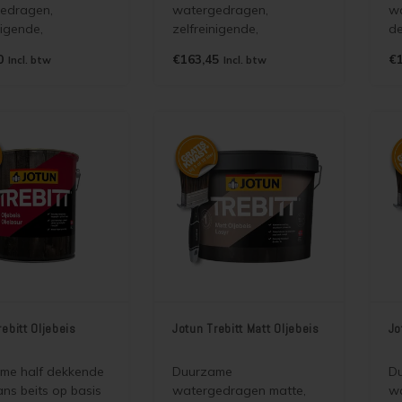
edragen,
watergedragen,
w
nigende,
zelfreinigende,
de
totende, dekkende,
vuilafstotende dekkende
(h
0
€163,45
€1
Incl. btw
Incl. btw
ans beits voor
matte beits voor binnen
de
en buiten die de
en buiten die de
he
uctuur accentueert
houtstructuur accentueert
da
ge
en lange
oudsintervallen
onderhoudsintervallen
k maakt.
mogelijk maakt. Puur mat
en verbeterde versie van
Jotun Demidekk Ultimate
Hellmatt
rebitt Oljebeis
Jotun Trebitt Matt Oljebeis
Jo
me half dekkende
Duurzame
D
ans beits op basis
watergedragen matte,
wa