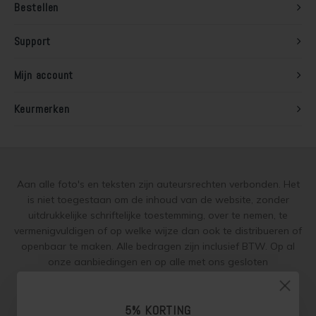
Bestellen
Steigerhout verven
Support
Vurenhout behandelen
Mijn account
Vurenhout olien
Keurmerken
Vurenhout beitsen
Vurenhout verven
Kozijnen verven
Aan alle foto's en teksten zijn auteursrechten verbonden. Het
is niet toegestaan om de inhoud van de website, zonder
Olympic Water Repellent Oil Stain Overschilderen
uitdrukkelijke schriftelijke toestemming, over te nemen, te
vermenigvuldigen of op welke wijze dan ook te distribueren of
openbaar te maken. Alle bedragen zijn inclusief BTW. Op al
Olympic Premium Acrylic Latex Stain Overschilderen
onze aanbiedingen en op alle met ons gesloten
overeenkomsten gelden onze
garantie, privacy en cookie
White wash vloer
regelingen (gdpr)
en zijn de
Algemene Voorwaarden
en de
Aanvullende Voorwaarden
van toepassing. Onze adviezen
5% KORTING
Houten vloer verven