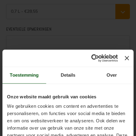
Woonboot verven
Tuinhuis verven met Jotun Demidekk Ultimate
0,7 L - €28,55
Schutting behandelen
Beste buitenverf voor tuinhuis en schuur
EVENTUELE OPMERKINGEN
Schutting olien
Blokhut impregneren en beitsen
Schutting beitsen
Red Cedar kleur behouden
.
Schutting verven
Red Cedar behandelen en de vergrijzing tegengaan
Toevoegen aan winkelwagen
Toestemming
Details
Over
Eikenhout behandelen
Red Cedar Oliën
Eikenhout olien
Red Cedar Olympic Stain Alternatief
Onze website maakt gebruik van cookies
We gebruiken cookies om content en advertenties te
Eikenhout beitsen
Olympic Oil Stain 704 overschilderen
Productinformatie
personaliseren, om functies voor social media te bieden
en om ons websiteverkeer te analyseren. Ook delen we
Eikenhout verven
Olympic Oil Stain 704 Alternatief
Gebruiksaanwijzing
informatie over uw gebruik van onze site met onze
partners voor social media, adverteren en analyse. Deze
Geïmpregneerd hout behandelen
Olympic Oil Stain 713 overschilderen