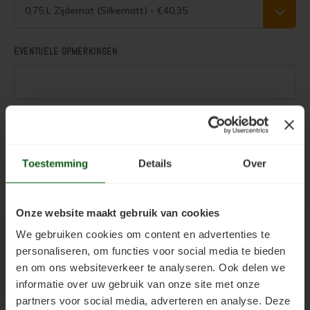
Woonboot verven
Tuinhuis verven met Jotun Demidekk Ultimate
0,75 L Zijdemat (Silkematt) - €40,35
Schutting behandelen
Beste buitenverf voor tuinhuis en schuur
EVENTUELE OPMERKINGEN
Schutting olien
Blokhut impregneren en beitsen
Schutting beitsen
Red Cedar kleur behouden
.
Schutting verven
Red Cedar behandelen en de vergrijzing tegengaan
Toevoegen aan winkelwagen
Toestemming
Details
Over
Eikenhout behandelen
Red Cedar Oliën
Eikenhout olien
Red Cedar Olympic Stain Alternatief
Onze website maakt gebruik van cookies
Productinformatie
We gebruiken cookies om content en advertenties te
Eikenhout beitsen
Olympic Oil Stain 704 overschilderen
personaliseren, om functies voor social media te bieden
en om ons websiteverkeer te analyseren. Ook delen we
Eikenhout verven
Olympic Oil Stain 704 Alternatief
Gebruiksaanwijzing
informatie over uw gebruik van onze site met onze
partners voor social media, adverteren en analyse. Deze
Geïmpregneerd hout behandelen
Olympic Oil Stain 713 overschilderen