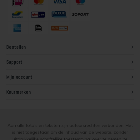
Lariks hout beitsen
Trap wit verven
Lariks hout verven
Houten vloer grijs verven
Red Cedar behandelen
Jotun Lady kleur 7163 Minty Breeze
Bestellen
Red Cedar oliën
Support
Red Cedar beitsen
Mijn account
Red Cedar verven
Keurmerken
Steigerhout behandelen
Steigerhout olien
Aan alle foto's en teksten zijn auteursrechten verbonden. Het
Steigerhout beitsen
is niet toegestaan om de inhoud van de website, zonder
uitdrukkelijke schriftelijke toestemming, over te nemen, te