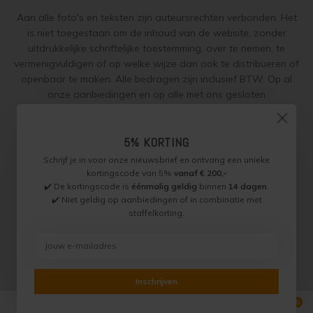
Steigerhout verven
Aan alle foto's en teksten zijn auteursrechten verbonden. Het
is niet toegestaan om de inhoud van de website, zonder
Vurenhout behandelen
uitdrukkelijke schriftelijke toestemming, over te nemen, te
vermenigvuldigen of op welke wijze dan ook te distribueren of
Vurenhout olien
openbaar te maken. Alle bedragen zijn inclusief BTW. Op al
onze aanbiedingen en op alle met ons gesloten
overeenkomsten gelden onze
garantie, privacy en cookie
Vurenhout beitsen
regelingen (gdpr)
en zijn de
Algemene Voorwaarden
en de
Aanvullende Voorwaarden
van toepassing. Onze adviezen
5% KORTING
Vurenhout verven
worden naar beste weten verstrekt, toepassing is altijd op
Schrijf je in voor onze nieuwsbrief en ontvang een unieke
eigen verantwoordelijkheid.
kortingscode van 5%
vanaf € 200,-
Kozijnen verven
✔️ De kortingscode is
éénmalig geldig
binnen
14 dagen
.
✔️ Niet geldig op aanbiedingen of in combinatie met
Olympic Water Repellent Oil Stain Overschilderen
staffelkorting.
Jotun Specialist, Onderdeel van Paint Productions.
Randstad 22 46, 1316 BZ, Almere, Nederland (let op: geen
Olympic Premium Acrylic Latex Stain Overschilderen
bezoek of retouradres)
BTW NL821759255B01 - KVK 30189843
© Copyright 2026 Jotun Specialist
White wash vloer
Inschrijven
0
Vergelijk producten
0
Houten vloer verven