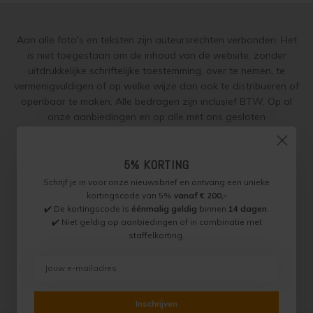
Steigerhout verven
Aan alle foto's en teksten zijn auteursrechten verbonden. Het
Vurenhout behandelen
is niet toegestaan om de inhoud van de website, zonder
uitdrukkelijke schriftelijke toestemming, over te nemen, te
Vurenhout olien
vermenigvuldigen of op welke wijze dan ook te distribueren of
openbaar te maken. Alle bedragen zijn inclusief BTW. Op al
Vurenhout beitsen
onze aanbiedingen en op alle met ons gesloten
overeenkomsten gelden onze
garantie, privacy en cookie
Vurenhout verven
regelingen (gdpr)
en zijn de
Algemene Voorwaarden
en de
Aanvullende Voorwaarden
van toepassing. Onze adviezen
5% KORTING
Kozijnen verven
worden naar beste weten verstrekt, toepassing is altijd op
Schrijf je in voor onze nieuwsbrief en ontvang een unieke
eigen verantwoordelijkheid.
kortingscode van 5%
vanaf € 200,-
✔️ De kortingscode is
éénmalig geldig
binnen
14 dagen
.
Olympic Water Repellent Oil Stain Overschilderen
✔️ Niet geldig op aanbiedingen of in combinatie met
staffelkorting.
Jotun Specialist, Onderdeel van Paint Productions.
Olympic Premium Acrylic Latex Stain Overschilderen
Randstad 22 46, 1316 BZ, Almere, Nederland (let op: geen
bezoek of retouradres)
White wash vloer
BTW NL821759255B01 - KVK 30189843
© Copyright 2026 Jotun Specialist
Inschrijven
Houten vloer verven