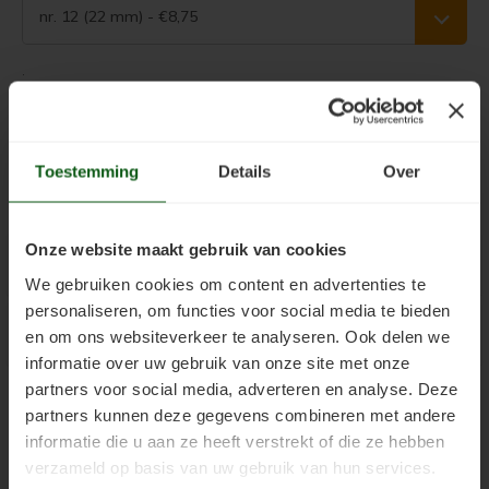
Woonboot verven
Tuinhuis verven met Jotun Demidekk Ultimate
nr. 12 (22 mm) - €8,75
Schutting behandelen
Beste buitenverf voor tuinhuis en schuur
.
Schutting olien
Blokhut impregneren en beitsen
Toevoegen aan winkelwagen
Toestemming
Details
Over
Schutting beitsen
Red Cedar kleur behouden
Schutting verven
Red Cedar behandelen en de vergrijzing tegengaan
Onze website maakt gebruik van cookies
Productinformatie
Eikenhout behandelen
Red Cedar Oliën
We gebruiken cookies om content en advertenties te
personaliseren, om functies voor social media te bieden
Eikenhout olien
Red Cedar Olympic Stain Alternatief
Gerelateerde producten
en om ons websiteverkeer te analyseren. Ook delen we
informatie over uw gebruik van onze site met onze
Eikenhout beitsen
Olympic Oil Stain 704 overschilderen
partners voor social media, adverteren en analyse. Deze
5
STERREN OP BASIS VAN
2
BEOORDELINGEN
partners kunnen deze gegevens combineren met andere
Eikenhout verven
Olympic Oil Stain 704 Alternatief
2
Reviews
informatie die u aan ze heeft verstrekt of die ze hebben
verzameld op basis van uw gebruik van hun services.
Geïmpregneerd hout behandelen
Olympic Oil Stain 713 overschilderen