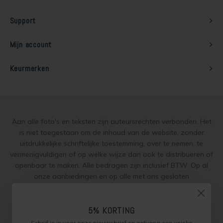
Lariks hout beitsen
Trap wit verven
Support
Lariks hout verven
Houten vloer grijs verven
Mijn account
Red Cedar behandelen
Jotun Lady kleur 7163 Minty Breeze
Keurmerken
Red Cedar oliën
Red Cedar beitsen
Aan alle foto's en teksten zijn auteursrechten verbonden. Het
is niet toegestaan om de inhoud van de website, zonder
Red Cedar verven
uitdrukkelijke schriftelijke toestemming, over te nemen, te
vermenigvuldigen of op welke wijze dan ook te distribueren of
Steigerhout behandelen
openbaar te maken. Alle bedragen zijn inclusief BTW. Op al
onze aanbiedingen en op alle met ons gesloten
Steigerhout olien
overeenkomsten gelden onze
garantie, privacy en cookie
regelingen (gdpr)
en zijn de
Algemene Voorwaarden
en de
Steigerhout beitsen
Aanvullende Voorwaarden
van toepassing. Onze adviezen
5% KORTING
worden naar beste weten verstrekt, toepassing is altijd op
Schrijf je in voor onze nieuwsbrief en ontvang een unieke