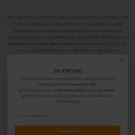
Steigerhout verven
Aan alle foto's en teksten zijn auteursrechten verbonden. Het
Vurenhout behandelen
is niet toegestaan om de inhoud van de website, zonder
uitdrukkelijke schriftelijke toestemming, over te nemen, te
Vurenhout olien
vermenigvuldigen of op welke wijze dan ook te distribueren of
openbaar te maken. Alle bedragen zijn inclusief BTW. Op al
Vurenhout beitsen
onze aanbiedingen en op alle met ons gesloten
overeenkomsten gelden onze
garantie, privacy en cookie
Vurenhout verven
regelingen (gdpr)
en zijn de
Algemene Voorwaarden
en de
Aanvullende Voorwaarden
van toepassing. Onze adviezen
5% KORTING
Kozijnen verven
worden naar beste weten verstrekt, toepassing is altijd op
Schrijf je in voor onze nieuwsbrief en ontvang een unieke
eigen verantwoordelijkheid.
kortingscode van 5%
vanaf € 200,-
✔️ De kortingscode is
éénmalig geldig
binnen
14 dagen
.
Olympic Water Repellent Oil Stain Overschilderen
✔️ Niet geldig op aanbiedingen of in combinatie met
staffelkorting.
Jotun Specialist, Onderdeel van Paint Productions.
Olympic Premium Acrylic Latex Stain Overschilderen
Randstad 22 46, 1316 BZ, Almere, Nederland (let op: geen
bezoek of retouradres)
White wash vloer
BTW NL821759255B01 - KVK 30189843
© Copyright 2026 Jotun Specialist
Inschrijven
Houten vloer verven