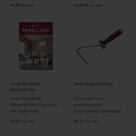
breed, pool 18 mm
verzameld in een mooie
€4,95
€100,00
Incl. btw
Incl. btw
kleurenfolder. De kleuren
zijn leverbaar in alle
dekkende binnen en
buitenverven van Jotun.
Jotun Panellakk
Anza beugel softgrip
Kleurenfolder
Jotun Panellakk
De beugel voor
Kleurenfolder. Papieren
professionals.
A4 folder met
Ergonomisch gevormde
afbeeldingen van 10
handgreep met softgrip
€2,50
€5,75
Incl. btw
Incl. btw
Jotun Panellakk Kleuren.
waarmee langdurig
Wordt gratis verzonden
onvermoeid gewerkt kan