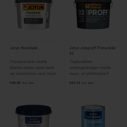
dekkende binnen en
buitenverven van Jotun.
Jotun Panellakk
Jotun Jotaproff Primadekk
02
Transparante matte
Topkwaliteit,
blanke damp-open beits
watergedragen matte
op waterbasis voor hout,
muur- en plafondverf
gips, stucwerk binnen.
voor binnen. Voor het
€89,85
€63,25
Incl. btw
Incl. btw
Bevat een UV filter en is
schilderen van stucwerk,
damp-open. Is kleurloos
beton, gips, sierpleister,
en kan in mooie grey- en
spachtelputz,
white wash kleuren
vinylbekleding,
worden gemengd.
cementgebonden
plaatsmaterialen en
diverse wandweefsels.