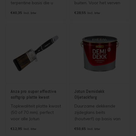
terpentine basis die u
buiten. Voor het verven
kunt u gebruiken voor het
van hout (hard en zacht),
€40,35
€28,55
Incl. btw
Incl. btw
lakken van hout en
ongeglazuurde tegels,
beton. Geschikt voor elke
plastic en metaal. Tevens
houtsoort, ook voor
ideaal voor trappen,
hardhout (o.a. meranti,
vloeren, kozijnen en
merbau, eiken).
deuren.
Anza pro super effective
Jotun Demidekk
softgrip platte kwast
Oljetackfarg
Topkwaliteit platte kwast
Duurzame dekkende
(50 of 70 mm), perfect
zijdeglans beits
voor alle Jotun
(houtverf) op basis van
producten, zowel
terpentine. 2 in 1 beits.
€12,95
€50,65
Incl. btw
Incl. btw
watergedragen als
Grondverf en aflak in