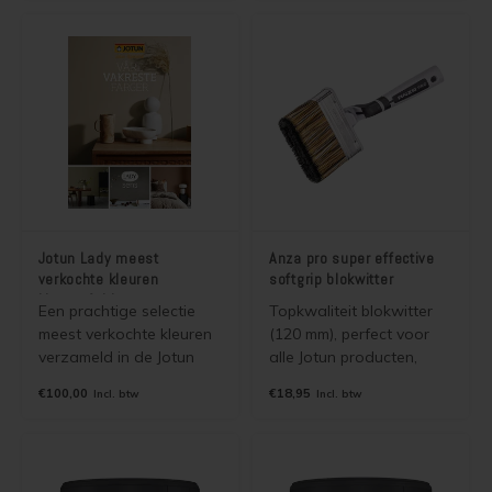
terpentine houdende
één. Goede primer voor
Jotun beits, olie, lak en
onder de Ultimate serie
verf. Hoog rendement en
bij renovatie schilderwerk
super soepel!
of bij schilderwerk in een
lichte kleur.
Jotun Lady meest
Anza pro super effective
verkochte kleuren
softgrip blokwitter
kleurenfolder
Een prachtige selectie
Topkwaliteit blokwitter
meest verkochte kleuren
(120 mm), perfect voor
verzameld in de Jotun
alle Jotun producten,
Lady "meest verkochte
zowel watergedragen
€100,00
€18,95
Incl. btw
Incl. btw
kleuren" kleurenfolder
als terpentine houdende
(jotun våre vakreste
Jotun beits, olie, lak en
farger). De kleuren zijn
verf. Hoog rendement en
leverbaar in alle
super soepel!