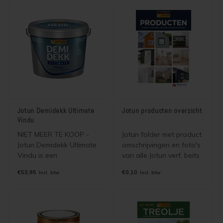
voor binnen en buiten. De
beits is gebaseerd op
een unieke combinatie
van alkyd en acrylaat en
versterkt met UV
blokkerende
componenten.
Jotun Demidekk Ultimate
Jotun producten overzicht
Vindu
NIET MEER TE KOOP -
Jotun folder met product
Jotun Demidekk Ultimate
omschrijvingen en foto's
Vindu is een
van alle Jotun verf, beits
watergedragen houtverf
en benodigdheden.
€53,95
€0,10
Incl. btw
Incl. btw
(dekkende beits) voor
Wordt gratis verzonden
kozijnen, deuren,
als brievenbuspost.
vlonders, hekwerken,
boeiboorden,
dakkapellen.