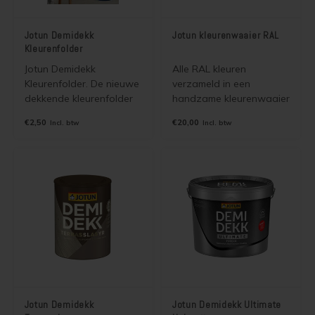
Jotun Demidekk
Jotun kleurenwaaier RAL
Kleurenfolder
Jotun Demidekk
Alle RAL kleuren
Kleurenfolder. De nieuwe
verzameld in een
dekkende kleurenfolder
handzame kleurenwaaier
voor o.a. Jotun Demidekk
van Jotun. Het betreft de
€2,50
€20,00
Incl. btw
Incl. btw
Ultimate Tackfarg Infinity
RAL classic
Pure Matt en alle overige
kleurenwaaier met 213
dekkende beitsen en
verschillende kleuren.
verven van Jotun. Wordt
Wordt gratis verzonden
gratis verzonden als
als brievenbuspost.
brievenbuspost.
Jotun Demidekk
Jotun Demidekk Ultimate