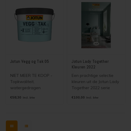
als brievenbuspost
worden. Ideaal voor uw
Jotun verf.
Jotun Vegg og Tak 05
Jotun Lady Together
Kleuren 2022
kleurenfolder
NIET MEER TE KOOP -
Een prachtige selectie
Topkwaliteit,
kleuren uit de Jotun Lady
watergedragen
Together 2022 serie
zijdematte muur- en
verzameld in een mooie
€58,30
€100,00
Incl. btw
Incl. btw
plafondverf voor binnen.
kleurenfolder. De kleuren
Voor het schilderen van
zijn leverbaar in alle
stucwerk, beton, gips,
dekkende binnen en
sierpleister, spachtelputz,
buitenverven van Jotun.
vinylbekleding,
cementgebonden