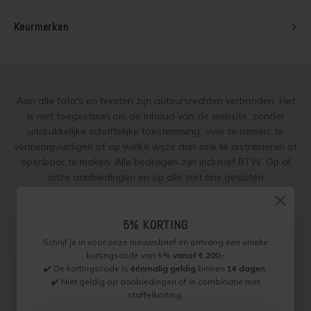
Keurmerken
Aan alle foto's en teksten zijn auteursrechten verbonden. Het
is niet toegestaan om de inhoud van de website, zonder
uitdrukkelijke schriftelijke toestemming, over te nemen, te
vermenigvuldigen of op welke wijze dan ook te distribueren of
openbaar te maken. Alle bedragen zijn inclusief BTW. Op al
onze aanbiedingen en op alle met ons gesloten
overeenkomsten gelden onze
garantie, privacy en cookie
regelingen (gdpr)
en zijn de
Algemene Voorwaarden
en de
Aanvullende Voorwaarden
van toepassing. Onze adviezen
5% KORTING
worden naar beste weten verstrekt, toepassing is altijd op
Schrijf je in voor onze nieuwsbrief en ontvang een unieke
eigen verantwoordelijkheid.
kortingscode van 5%
vanaf € 200,-
✔️ De kortingscode is
éénmalig geldig
binnen
14 dagen
.
✔️ Niet geldig op aanbiedingen of in combinatie met
staffelkorting.
Jotun Specialist, Onderdeel van Paint Productions.