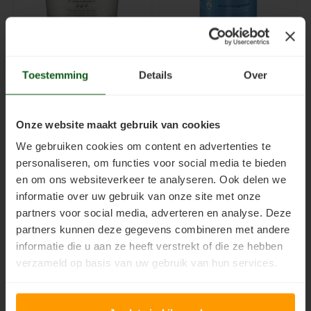
Jotun Trestjerner
Jotun Trestjerner Gulvlakk
Toestemming
Details
Over
Betongolje
WB
Transparante betonverf
Slijtvaste,
(betoncoating) voor het
watergedragen blanke
Onze website maakt gebruik van cookies
transparant afwerken
lak voor binnen die u
We gebruiken cookies om content en advertenties te
van beton-
kunt u gebruiken voor het
€85,90
€40,35
Incl. btw
Incl. btw
personaliseren, om functies voor social media te bieden
cementdekvloeren en
lakken van houten
wordt gebruikt voor
vloeren (o.a. beuken
en om ons websiteverkeer te analyseren. Ook delen we
betonnen oppervlakken,
grenen, vuren).
informatie over uw gebruik van onze site met onze
poreuze plavuizen,
partners voor social media, adverteren en analyse. Deze
baksteen en hout.
partners kunnen deze gegevens combineren met andere
informatie die u aan ze heeft verstrekt of die ze hebben
verzameld op basis van uw gebruik van hun services.