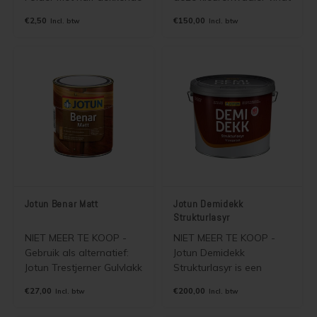
kleuren en foto's voor
u altijd uw kleur voor uw
€2,50
€150,00
Incl. btw
Incl. btw
Jotun Trebitt Oljebeis en
schildersklus. De kleuren
Jotun Trebitt Matt
zijn leverbaar in alle
Oljebeis. Wordt gratis
dekkende Jotun verven,
verzonden als
muurverven en beitsen.
brievenbuspost.
Jotun Benar Matt
Jotun Demidekk
Strukturlasyr
NIET MEER TE KOOP -
NIET MEER TE KOOP -
Gebruik als alternatief:
Jotun Demidekk
Jotun Trestjerner Gulvlakk
Strukturlasyr is een
Solvent of Jotun Benar
watergedragen half
€27,00
€200,00
Incl. btw
Incl. btw
UVR
doorzichtige houtverf
(semi dekkende beits)