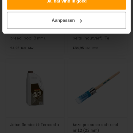
Ja, dat vind ik goed
Anza pro super antex
Jotun Demidekk Cleantech
Kleurentester
Aanpassen
Topkwaliteit microvezel
Kleurentester, 0,75 liter
roller (10, 18 en 25 cm
dekkende zijdeglans
breed, pool 8 mm).
beits (houtverf). Te
Perfect voor alle Jotun
gebruiken voor het
€4,95
€34,95
Incl. btw
Incl. btw
producten, zowel
testen van kleuren.
watergedragen als
Maximaal 1 blik per kleur.
terpentine houdende
Jotun beits, olie, lak en
verf. Hoog rendement!
Jotun Demidekk Terrassfix
Anza pro super soft rond
nr 12 (22 mm)