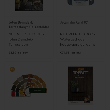
Jotun Demidekk
Jotun Mur Acryl 07
Terrasslasyr Kleurenfolder
NIET MEER TE KOOP -
NIET MEER TE KOOP -
Jotun Demidekk
Watergedragen
Terrasslasyr
hoogwaardige, damp-
Kleurenfolder. Papieren
open, buitenmuurverf
€2,50
€74,35
Incl. btw
Incl. btw
A4 folder met
(kan ook binnen).
afbeeldingen van de 35
Voorkomt vocht- en
meest verkochte Jotun
schimmelproblemen. Voor
Demidekk Terrasslasyr
het verven van baksteen,
kleuren. Wordt gratis
beton, gips, stucwerk,
verzonden als
pleisterwerk, etc.
brievenbuspost.