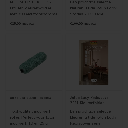
NIET MEER TE KOOP -
Een prachtige selectie
Houten kleurenwaaier
kleuren uit de Jotun Lady
met 39 semi transparante
Stories 2023 serie
kleuren voor o.a. Jotun
verzameld in een mooie
€25,00
€100,00
Incl. btw
Incl. btw
Trebitt Oljebeis. Wordt
kleurenfolder. De kleuren
gratis verzonden als
zijn leverbaar in alle
brievenbuspost.
dekkende binnen en
buitenverven van Jotun.
Anza pro super micmex
Jotun Lady Rediscover
2021 Kleurenfolder
Topkwaliteit muurverf
Een prachtige selectie
roller. Perfect voor Jotun
kleuren uit de Jotun Lady
muurverf. 10 en 25 cm
Rediscover serie