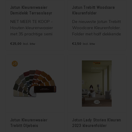
Jotun Kleurenwaaier
Jotun Trebitt Woodcare
Demidekk Terrasslasyr
Kleurenfolder
NIET MEER TE KOOP -
De nieuwste Jotun Trebitt
Houten kleurenwaaier
Woodcare Kleurenfolder.
met 35 prachtige semi
Folder met half dekkende
transparante kleuren
kleuren en foto's voor
€25,00
€2,50
Incl. btw
Incl. btw
voor Jotun Demidekk
Jotun Trebitt Woodcare.
Terrasslasyr. Wordt
Geen verzendkosten |
gratis verzonden als
selecteer brievenbuspost.
brievenbuspost.
Jotun Kleurenwaaier
Jotun Lady Stories Kleuren
Trebitt Oljebeis
2023 kleurenfolder