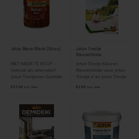
Jotun Benar Blank (Gloss)
Jotun Treolje
Kleurenfolder
NIET MEER TE KOOP -
Jotun Treolje Kleuren.
Gebruik als alternatief:
Kleurenfolder voor Jotun
Jotun Trestjerner Gulvlakk
Treolje V en Jotun Treolje
Solvent of Jotun Benar
Solvent. Wordt gratis
€27,00
€2,50
Incl. btw
Incl. btw
UVR
verzonden als
brievenbuspost.