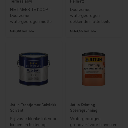
Terrasslasyr
Helmatt
NIET MEER TE KOOP -
Duurzame,
Duurzame
watergedragen
watergedragen matte,
dekkende matte beits
niet filmvormende half
(houtverf) voor binnen en
€31,00
€163,45
Incl. btw
Incl. btw
dekkende beits voor
buiten die de
binnen en buiten. 2 in 1
houtstructuur
beits. Toepasbaar op
accentueert en lange
gevelpanelen, terrassen,
onderhoudsintervallen
vlonders, meubels,
mogelijk maakt. Matte
schuttingen en
variant van Jotun
steigerhout. Laat de
Demidekk Ultimate
structuur van het hout
Tackfarg
zien.
Jotun Trestjerner Gulvlakk
Jotun Kvist og
Solvent
Sperregrunning
Slijtvaste blanke lak voor
Watergedragen
binnen en buiten op
grondverf voor binnen en