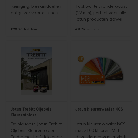
Reiniging, bleekmiddel en
Topkwaliteit ronde kwast
ontgrijzer voor al u hout.
(22 mm), perfect voor alle
Jotun producten, zowel
watergedragen als
€29,70
€8,75
Incl. btw
Incl. btw
terpentine houdende
Jotun beits, olie, lak en
verf. Hoog rendement en
super soepel!
Jotun Trebitt Oljebeis
Jotun kleurenwaaier NCS
Kleurenfolder
De nieuwste Jotun Trebitt
Jotun kleurenwaaier NCS
Oljebeis Kleurenfolder.
met 2160 kleuren. Met
Folder met half dekkende
deze kleurenwaaier vindt