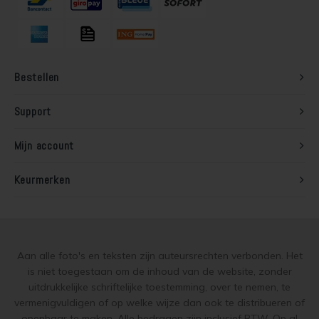
Lariks hout beitsen
Trap wit verven
Lariks hout verven
Houten vloer grijs verven
Bestellen
Red Cedar behandelen
Jotun Lady kleur 7163 Minty Breeze
Support
Red Cedar oliën
Mijn account
Red Cedar beitsen
Keurmerken
Red Cedar verven
Steigerhout behandelen
Aan alle foto's en teksten zijn auteursrechten verbonden. Het
Steigerhout olien
is niet toegestaan om de inhoud van de website, zonder
uitdrukkelijke schriftelijke toestemming, over te nemen, te
Steigerhout beitsen
vermenigvuldigen of op welke wijze dan ook te distribueren of
openbaar te maken. Alle bedragen zijn inclusief BTW. Op al