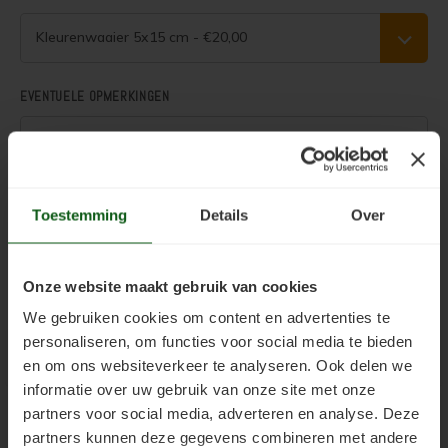
Woonboot verven
Tuinhuis verven met Jotun Demidekk Ultimate
Kleurenwaaier 5x15 cm - €20,00
Schutting behandelen
Beste buitenverf voor tuinhuis en schuur
EVENTUELE OPMERKINGEN
Schutting olien
Blokhut impregneren en beitsen
Schutting beitsen
Red Cedar kleur behouden
.
Schutting verven
Red Cedar behandelen en de vergrijzing tegengaan
Toestemming
Details
Over
Toevoegen aan winkelwagen
Eikenhout behandelen
Red Cedar Oliën
Onze website maakt gebruik van cookies
Eikenhout olien
Red Cedar Olympic Stain Alternatief
We gebruiken cookies om content en advertenties te
personaliseren, om functies voor social media te bieden
Eikenhout beitsen
Olympic Oil Stain 704 overschilderen
Productinformatie
en om ons websiteverkeer te analyseren. Ook delen we
informatie over uw gebruik van onze site met onze
Eikenhout verven
Olympic Oil Stain 704 Alternatief
partners voor social media, adverteren en analyse. Deze
Gerelateerde producten
partners kunnen deze gegevens combineren met andere
Geïmpregneerd hout behandelen
Olympic Oil Stain 713 overschilderen