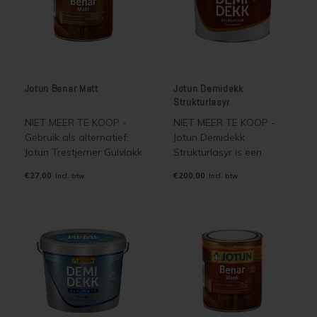
Jotun Benar Matt
Jotun Demidekk
Strukturlasyr
NIET MEER TE KOOP -
NIET MEER TE KOOP -
Gebruik als alternatief:
Jotun Demidekk
Jotun Trestjerner Gulvlakk
Strukturlasyr is een
Solvent of Jotun Benar
watergedragen half
€27,00
€200,00
Incl. btw
Incl. btw
UVR
doorzichtige houtverf
(semi dekkende beits)
voor binnen en buiten. De
beits is gebaseerd op
een unieke combinatie
van alkyd en acrylaat en
versterkt met UV
blokkerende
componenten.