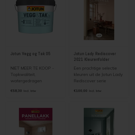
Jotun Vegg og Tak 05
Jotun Lady Rediscover
2021 Kleurenfolder
NIET MEER TE KOOP -
Een prachtige selectie
Topkwaliteit,
kleuren uit de Jotun Lady
watergedragen
Rediscover serie
zijdematte muur- en
verzameld in een mooie
€58,30
€100,00
Incl. btw
Incl. btw
plafondverf voor binnen.
kleurenfolder. De kleuren
Voor het schilderen van
zijn leverbaar in alle
stucwerk, beton, gips,
dekkende binnen en
sierpleister, spachtelputz,
buitenverven van Jotun.
vinylbekleding,
cementgebonden
plaatsmaterialen en