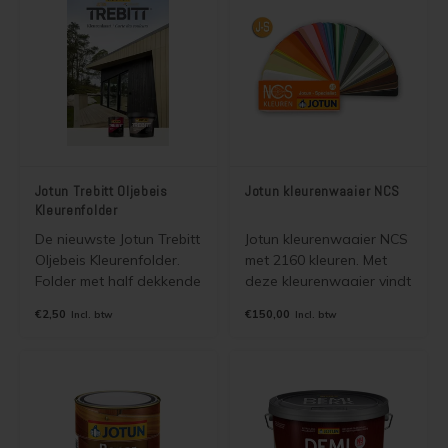
Jotun Trebitt Oljebeis
Jotun kleurenwaaier NCS
Kleurenfolder
De nieuwste Jotun Trebitt
Jotun kleurenwaaier NCS
Oljebeis Kleurenfolder.
met 2160 kleuren. Met
Folder met half dekkende
deze kleurenwaaier vindt
kleuren en foto's voor
u altijd uw kleur voor uw
€2,50
€150,00
Incl. btw
Incl. btw
Jotun Trebitt Oljebeis en
schildersklus. De kleuren
Jotun Trebitt Matt
zijn leverbaar in alle
Oljebeis. Wordt gratis
dekkende Jotun verven,
verzonden als
muurverven en beitsen.
brievenbuspost.