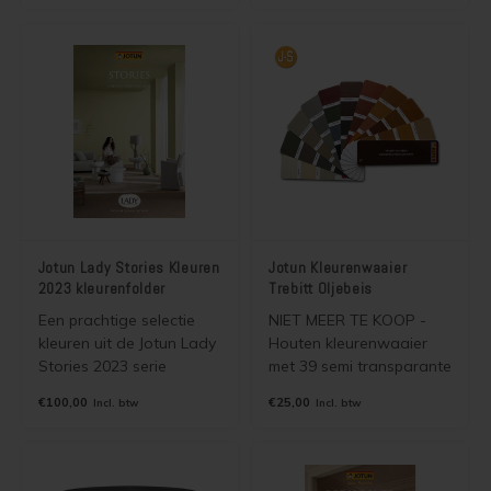
Geen verzendkosten |
Voorkomt vocht- en
selecteer brievenbuspost.
schimmelproblemen. Voor
het verven van baksteen,
beton, gips, stucwerk,
pleisterwerk, etc.
Jotun Lady Stories Kleuren
Jotun Kleurenwaaier
2023 kleurenfolder
Trebitt Oljebeis
Een prachtige selectie
NIET MEER TE KOOP -
kleuren uit de Jotun Lady
Houten kleurenwaaier
Stories 2023 serie
met 39 semi transparante
verzameld in een mooie
kleuren voor o.a. Jotun
€100,00
€25,00
Incl. btw
Incl. btw
kleurenfolder. De kleuren
Trebitt Oljebeis. Wordt
zijn leverbaar in alle
gratis verzonden als
dekkende binnen en
brievenbuspost.
buitenverven van Jotun.