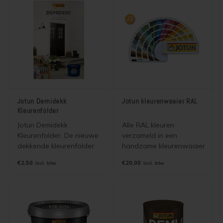
ultieme bescherming.
plavuizen,
egalisatievloeren,
laminaat kurk en vinyl.
Jotun Demidekk
Jotun kleurenwaaier RAL
Kleurenfolder
Jotun Demidekk
Alle RAL kleuren
Kleurenfolder. De nieuwe
verzameld in een
dekkende kleurenfolder
handzame kleurenwaaier
voor o.a. Jotun Demidekk
van Jotun. Het betreft de
€2,50
€20,00
Incl. btw
Incl. btw
Ultimate Tackfarg Infinity
RAL classic
Pure Matt en alle overige
kleurenwaaier met 213
dekkende beitsen en
verschillende kleuren.
verven van Jotun. Wordt
Wordt gratis verzonden
gratis verzonden als
als brievenbuspost.
brievenbuspost.