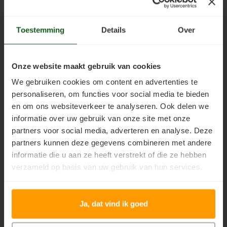
blanke damp-open beits
watergedragen matte
op waterbasis voor hout,
muur- en plafondverf
gips, stucwerk binnen.
voor binnen. Voor het
Toestemming
Details
Over
€89,85
€63,25
Incl. btw
Incl. btw
Bevat een UV filter en is
schilderen van stucwerk,
damp-open. Is kleurloos
beton, gips, sierpleister,
en kan in mooie grey- en
spachtelputz,
Onze website maakt gebruik van cookies
white wash kleuren
vinylbekleding,
worden gemengd.
cementgebonden
We gebruiken cookies om content en advertenties te
plaatsmaterialen en
personaliseren, om functies voor social media te bieden
diverse wandweefsels.
en om ons websiteverkeer te analyseren. Ook delen we
informatie over uw gebruik van onze site met onze
partners voor social media, adverteren en analyse. Deze
partners kunnen deze gegevens combineren met andere
informatie die u aan ze heeft verstrekt of die ze hebben
Jotun Trestjerner Gulvlakk
Jotun Trestjerner
verzameld op basis van uw gebruik van hun services.
WB
Betongolje
Slijtvaste,
Transparante betonverf
watergedragen blanke
(betoncoating) voor het
Ja, dat vind ik goed
lak voor binnen die u
transparant afwerken
kunt u gebruiken voor het
van beton-
€40,35
€85,90
Incl. btw
Incl. btw