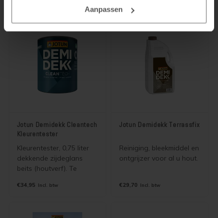
lakken van houten
cementdekvloeren en
Aanpassen
vloeren (o.a. beuken
wordt gebruikt voor
grenen, vuren).
betonnen oppervlakken,
poreuze plavuizen,
baksteen en hout.
Jotun Demidekk Cleantech
Jotun Demidekk Terrassfix
Kleurentester
Kleurentester, 0,75 liter
Reiniging, bleekmiddel en
dekkende zijdeglans
ontgrijzer voor al u hout.
beits (houtverf). Te
gebruiken voor het
€34,95
€29,70
Incl. btw
Incl. btw
testen van kleuren.
Maximaal 1 blik per kleur.