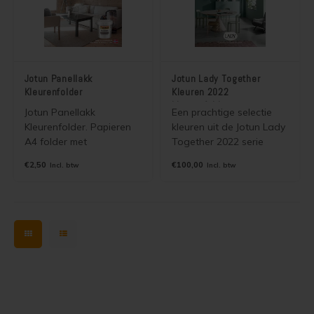
diverse wandweefsels.
Jotun Panellakk
Jotun Lady Together
Kleurenfolder
Kleuren 2022
kleurenfolder
Jotun Panellakk
Een prachtige selectie
Kleurenfolder. Papieren
kleuren uit de Jotun Lady
A4 folder met
Together 2022 serie
afbeeldingen van 10
verzameld in een mooie
€2,50
€100,00
Incl. btw
Incl. btw
Jotun Panellakk Kleuren.
kleurenfolder. De kleuren
Wordt gratis verzonden
zijn leverbaar in alle
als brievenbuspost
dekkende binnen en
buitenverven van Jotun.