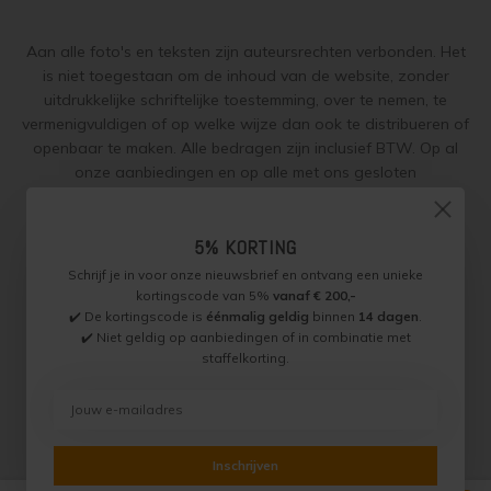
Aan alle foto's en teksten zijn auteursrechten verbonden. Het
is niet toegestaan om de inhoud van de website, zonder
uitdrukkelijke schriftelijke toestemming, over te nemen, te
vermenigvuldigen of op welke wijze dan ook te distribueren of
openbaar te maken. Alle bedragen zijn inclusief BTW. Op al
onze aanbiedingen en op alle met ons gesloten
overeenkomsten gelden onze
garantie, privacy en cookie
regelingen (gdpr)
en zijn de
Algemene Voorwaarden
en de
5% KORTING
Aanvullende Voorwaarden
van toepassing. Onze adviezen
worden naar beste weten verstrekt, toepassing is altijd op
Schrijf je in voor onze nieuwsbrief en ontvang een unieke
eigen verantwoordelijkheid.
kortingscode van 5%
vanaf € 200,-
✔️ De kortingscode is
éénmalig geldig
binnen
14 dagen
.
✔️ Niet geldig op aanbiedingen of in combinatie met
staffelkorting.
Jotun Specialist, Onderdeel van Paint Productions.
Randstad 22 46, 1316 BZ, Almere, Nederland (let op: geen
bezoek of retouradres)
BTW NL821759255B01 - KVK 30189843
© Copyright 2026 Jotun Specialist
Inschrijven