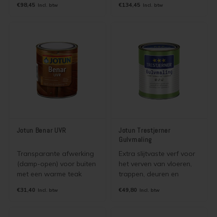
€98,45
€134,45
Incl. btw
Incl. btw
onbehandeld hout
Grondverf en aflak in
binnen en buiten. Gaat
één. Goede primer voor
Houten vloer lakken
vergrijzing tegen, is
onder de Demidekk serie
damp-open en bladdert
bij renovatie schilderwerk
Trap verven
niet.
of bij schilderwerk in een
lichte kleur. Vervangt
Trap lakken
Jotun Demidekk Oljetäc
Houten vloer schuren
Tegels coaten en/of schilderen
Jotun Benar UVR
Jotun Trestjerner
Jotun Oxan Olie als basis voor de vloer
Gulvmaling
Transparante afwerking
Extra slijtvaste verf voor
Vloerverf voor binnen
(damp-open) voor buiten
het verven van vloeren,
met een warme teak
trappen, deuren en
kleur en halfglans
kozijnen binnen. U
Muurverf en Kleuren
€31,40
€49,80
Incl. btw
Incl. btw
uitstraling op basis van
gebruikt de verf voor het
alkydhars (long-oil). Het
verven van hout, beton,
Muur verven zonder strepen
geeft uw (hard)hout de
cementdek, steen, tegels,