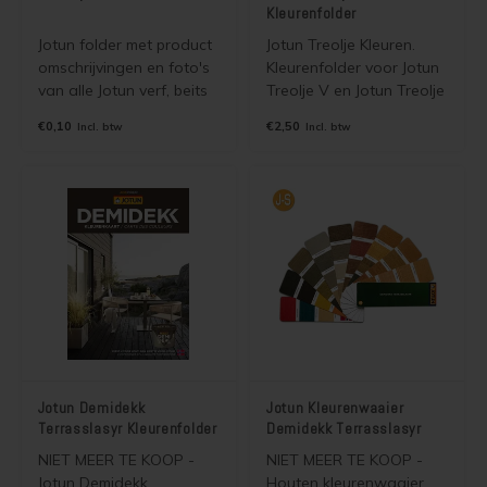
Kleurenfolder
Jotun folder met product
Jotun Treolje Kleuren.
omschrijvingen en foto's
Kleurenfolder voor Jotun
van alle Jotun verf, beits
Treolje V en Jotun Treolje
en benodigdheden.
Solvent. Wordt gratis
€0,10
€2,50
Incl. btw
Incl. btw
Wordt gratis verzonden
verzonden als
als brievenbuspost.
brievenbuspost.
Jotun Demidekk
Jotun Kleurenwaaier
Terrasslasyr Kleurenfolder
Demidekk Terrasslasyr
NIET MEER TE KOOP -
NIET MEER TE KOOP -
Jotun Demidekk
Houten kleurenwaaier