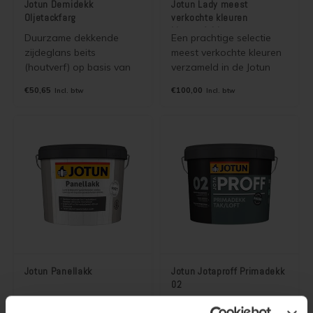
Jotun Demidekk
Jotun Lady meest
Oljetackfarg
verkochte kleuren
kleurenfolder
Duurzame dekkende
Een prachtige selectie
zijdeglans beits
meest verkochte kleuren
(houtverf) op basis van
verzameld in de Jotun
terpentine. 2 in 1 beits.
Lady "meest verkochte
€50,65
€100,00
Incl. btw
Incl. btw
Grondverf en aflak in
kleuren" kleurenfolder
één. Goede primer voor
(jotun våre vakreste
onder de Ultimate serie
farger). De kleuren zijn
bij renovatie schilderwerk
leverbaar in alle
of bij schilderwerk in een
dekkende binnen en
lichte kleur.
buitenverven van Jotun.
Jotun Panellakk
Jotun Jotaproff Primadekk
02
Transparante matte
Topkwaliteit,