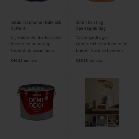
Jotun Trestjerner Gulvlakk
Jotun Kvist og
Solvent
Sperregrunning
Slijtvaste blanke lak voor
Watergedragen
binnen en buiten op
grondverf voor binnen en
terpentine basis die u
buiten. Voor het verven
kunt u gebruiken voor het
van hout (hard en zacht),
€40,35
€28,55
Incl. btw
Incl. btw
lakken van hout en
ongeglazuurde tegels,
beton. Geschikt voor elke
plastic en metaal. Tevens
houtsoort, ook voor
ideaal voor trappen,
hardhout (o.a. meranti,
vloeren, kozijnen en
merbau, eiken).
deuren.