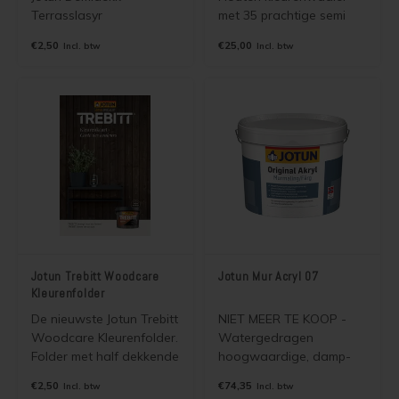
Terrasslasyr
met 35 prachtige semi
Kleurenfolder. Papieren
transparante kleuren
€2,50
€25,00
Incl. btw
Incl. btw
A4 folder met
voor Jotun Demidekk
afbeeldingen van de 35
Terrasslasyr. Wordt
meest verkochte Jotun
gratis verzonden als
Demidekk Terrasslasyr
brievenbuspost.
kleuren. Wordt gratis
verzonden als
brievenbuspost.
Jotun Trebitt Woodcare
Jotun Mur Acryl 07
Kleurenfolder
De nieuwste Jotun Trebitt
NIET MEER TE KOOP -
Woodcare Kleurenfolder.
Watergedragen
Folder met half dekkende
hoogwaardige, damp-
kleuren en foto's voor
open, buitenmuurverf
€2,50
€74,35
Incl. btw
Incl. btw
Jotun Trebitt Woodcare.
(kan ook binnen).