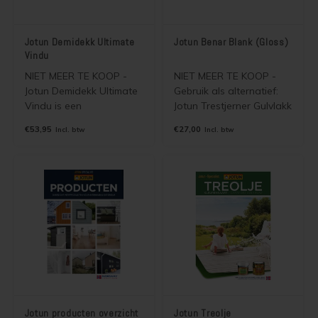
Jotun Demidekk Ultimate
Jotun Benar Blank (Gloss)
Vindu
NIET MEER TE KOOP -
NIET MEER TE KOOP -
Jotun Demidekk Ultimate
Gebruik als alternatief:
Vindu is een
Jotun Trestjerner Gulvlakk
watergedragen houtverf
Solvent of Jotun Benar
€53,95
€27,00
Incl. btw
Incl. btw
(dekkende beits) voor
UVR
kozijnen, deuren,
vlonders, hekwerken,
boeiboorden,
dakkapellen.
Jotun producten overzicht
Jotun Treolje