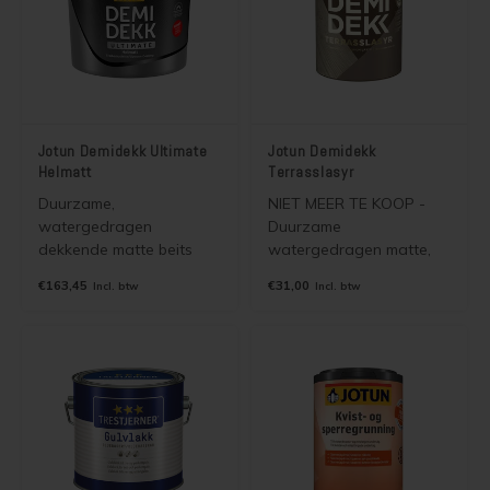
Jotun Demidekk Ultimate
Jotun Demidekk
Helmatt
Terrasslasyr
Duurzame,
NIET MEER TE KOOP -
watergedragen
Duurzame
dekkende matte beits
watergedragen matte,
(houtverf) voor binnen en
niet filmvormende half
€163,45
€31,00
Incl. btw
Incl. btw
buiten die de
dekkende beits voor
houtstructuur
binnen en buiten. 2 in 1
accentueert en lange
beits. Toepasbaar op
onderhoudsintervallen
gevelpanelen, terrassen,
mogelijk maakt. Matte
vlonders, meubels,
variant van Jotun
schuttingen en
Demidekk Ultimate
steigerhout. Laat de
Tackfarg
structuur van het hout
zien.