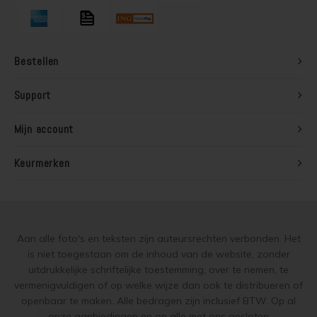
Lariks hout beitsen
Trap wit verven
Lariks hout verven
Houten vloer grijs verven
Bestellen
Red Cedar behandelen
Jotun Lady kleur 7163 Minty Breeze
Support
Red Cedar oliën
Mijn account
Red Cedar beitsen
Keurmerken
Red Cedar verven
Steigerhout behandelen
Aan alle foto's en teksten zijn auteursrechten verbonden. Het
is niet toegestaan om de inhoud van de website, zonder
Steigerhout olien
uitdrukkelijke schriftelijke toestemming, over te nemen, te
vermenigvuldigen of op welke wijze dan ook te distribueren of
Steigerhout beitsen
openbaar te maken. Alle bedragen zijn inclusief BTW. Op al
onze aanbiedingen en op alle met ons gesloten