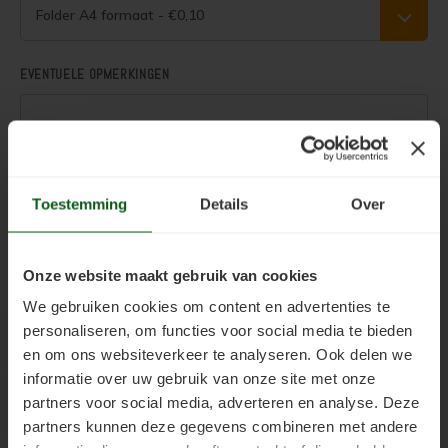
Woonboot verven
Tuinhuis verven met Jotun Demidekk Ultimate
Folder A4 formaat - €0,10
Schutting behandelen
Beste buitenverf voor tuinhuis en schuur
EVENTUELE OPMERKINGEN
Schutting olien
Blokhut impregneren en beitsen
Schutting beitsen
Red Cedar kleur behouden
.
Toestemming
Details
Over
Schutting verven
Red Cedar behandelen en de vergrijzing tegengaan
Toevoegen aan winkelwagen
Eikenhout behandelen
Red Cedar Oliën
Onze website maakt gebruik van cookies
Eikenhout olien
Red Cedar Olympic Stain Alternatief
We gebruiken cookies om content en advertenties te
personaliseren, om functies voor social media te bieden
Productinformatie
Eikenhout beitsen
Olympic Oil Stain 704 overschilderen
en om ons websiteverkeer te analyseren. Ook delen we
informatie over uw gebruik van onze site met onze
Eikenhout verven
Olympic Oil Stain 704 Alternatief
Gerelateerde producten
partners voor social media, adverteren en analyse. Deze
partners kunnen deze gegevens combineren met andere
Geïmpregneerd hout behandelen
Olympic Oil Stain 713 overschilderen