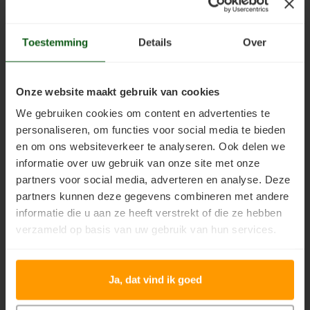
houtstructuur
één. Goede primer voor
Lariks hout beitsen
Trap wit verven
accentueert en lange
onder de Ultimate serie
onderhoudsintervallen
bij renovatie schilderwerk
Toestemming
Details
Over
Lariks hout verven
Houten vloer grijs verven
mogelijk maakt. Matte
of bij schilderwerk in een
variant van Jotun
lichte kleur.
Demidekk Ultimate
Red Cedar behandelen
Jotun Lady kleur 7163 Minty Breeze
Onze website maakt gebruik van cookies
Tackfarg
We gebruiken cookies om content en advertenties te
Red Cedar oliën
personaliseren, om functies voor social media te bieden
en om ons websiteverkeer te analyseren. Ook delen we
Red Cedar beitsen
informatie over uw gebruik van onze site met onze
Jotun Jotaproff Primadekk
Jotun Demidekk Cleantech
partners voor social media, adverteren en analyse. Deze
02
Kleurentester
Red Cedar verven
partners kunnen deze gegevens combineren met andere
Topkwaliteit,
Kleurentester, 0,75 liter
informatie die u aan ze heeft verstrekt of die ze hebben
watergedragen matte
dekkende zijdeglans
Steigerhout behandelen
verzameld op basis van uw gebruik van hun services.
muur- en plafondverf
beits (houtverf). Te
voor binnen. Voor het
gebruiken voor het
Steigerhout olien
€63,25
€34,95
Incl. btw
Incl. btw
schilderen van stucwerk,
testen van kleuren.
beton, gips, sierpleister,
Maximaal 1 blik per kleur.
Ja, dat vind ik goed
Steigerhout beitsen
spachtelputz,
vinylbekleding,