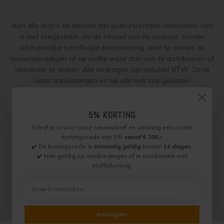
Aan alle foto's en teksten zijn auteursrechten verbonden. Het
is niet toegestaan om de inhoud van de website, zonder
uitdrukkelijke schriftelijke toestemming, over te nemen, te
vermenigvuldigen of op welke wijze dan ook te distribueren of
openbaar te maken. Alle bedragen zijn inclusief BTW. Op al
onze aanbiedingen en op alle met ons gesloten
overeenkomsten gelden onze
garantie, privacy en cookie
regelingen (gdpr)
en zijn de
Algemene Voorwaarden
en de
5% KORTING
Aanvullende Voorwaarden
van toepassing. Onze adviezen
worden naar beste weten verstrekt, toepassing is altijd op
Schrijf je in voor onze nieuwsbrief en ontvang een unieke
eigen verantwoordelijkheid.
kortingscode van 5%
vanaf € 200,-
✔️ De kortingscode is
éénmalig geldig
binnen
14 dagen
.
✔️ Niet geldig op aanbiedingen of in combinatie met
staffelkorting.
Jotun Specialist, Onderdeel van Paint Productions.
Randstad 22 46, 1316 BZ, Almere, Nederland (let op: geen
bezoek of retouradres)
BTW NL821759255B01 - KVK 30189843
© Copyright 2026 Jotun Specialist
Inschrijven