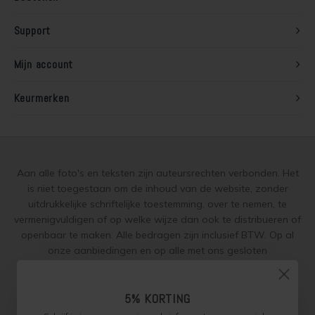
Support
Houten vloer lakken
Mijn account
Trap verven
Keurmerken
Trap lakken
Houten vloer schuren
Tegels coaten en/of schilderen
Aan alle foto's en teksten zijn auteursrechten verbonden. Het
is niet toegestaan om de inhoud van de website, zonder
Jotun Oxan Olie als basis voor de vloer
uitdrukkelijke schriftelijke toestemming, over te nemen, te
vermenigvuldigen of op welke wijze dan ook te distribueren of
openbaar te maken. Alle bedragen zijn inclusief BTW. Op al
Vloerverf voor binnen
onze aanbiedingen en op alle met ons gesloten
overeenkomsten gelden onze
garantie, privacy en cookie
Muurverf en Kleuren
regelingen (gdpr)
en zijn de
Algemene Voorwaarden
en de
Aanvullende Voorwaarden
van toepassing. Onze adviezen
5% KORTING
Muur verven zonder strepen
worden naar beste weten verstrekt, toepassing is altijd op