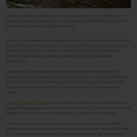
Vloerverf
Houten huis verven
Douglas white wash
Jotun Panellakk Kleuren
Trebitt Oljebeis
Reviews
Jotun 
Demid
Jotun 
Milieuvriendelijk schilderen is een lastig begrip: verf is immers een
chemisch product. Maar Jotun is wel gespecialiseerd in coatings die
Vloerlak
Houten huis wit verven
Douglas hout impregneren en beitsen
Jotun NCS Kleurenwaaier
Trebitt Matt Oljebeis
Reclameren
het milieu zo weinig mogelijk belasten.
Jotun 
Demide
Jotun 
Vloerolie
Tuinhuis behandelen
Eikenhout impregneren en beitsen
Jotun RAL Kleurenwaaier
Trebitt Woodcare
Retour
Het is voor iedereen een prettige gedachte, maar zeker voor wie een
Jotun 
Oxan A
woonboot heeft. In deze tijd van het jaar maken nogal wat mensen
gebruik van het mooie weer om de boot een nieuwe verflaag te
White wash beits
Tuinhuis olien
Eikenhouten garage oliën
Olympic Stain Kleuren
Trestjerner Betongolje
Duurzaamheid
Oxan O
geven. Chemicaliën en water vormen echter een gevoelige
combinatie.
Muurverf
Tuinhuis beitsen
Eikenhout oliën in kleur 629 naturell
Sikkens Authentieke Kleuren
Trestjerner Gulvmaling
Veel Gestelde Vragen
Oxan V
Jotun komt uit Scandinavië waar men van oudsher leeft met de
natuur. De kwetsbaarheid van het milieu wordt er serieus genomen.
Vandaar dat bij de ontwikkeling van Jotun coatings gekeken wordt
Primers
Tuinhuis verven
Zweedse woning schilderen
Sikkens 3031 - 4041 kleuren
Primadekk 02
Garantie, Privacy & Cookie Voorwaarden
Oxan 
naar natuurlijke processen. Die verminderen de schade aan het
milieu.
Woonboot behandelen
Blokhut beitsen
Jotun oude kleuren
Benar
Jotun Demidekk Ultimate
is met dit in het achterhoofd ontworpen. Er
is een Chinese olie in verwerkt die afkomstig is uit de vruchten van de
Woonboot oliën
Veranda verven met de meest duurzame verf van Jotun
Jotun Kleurencombinaties
Demidekk Ultimate Tackfarg
tungboom. Een bijzonder eigenschap is dat deze zelf droogt.
Wie een houten woonboot schildert, maakt met Jotun Demidekk
Woonboot beitsen
Tuinhuis verven in de kleuren wit en grijs
Oude Jotun Producten
Ultimate dan ook een veilige keus. Het is niet alleen een product dat
een schitterend resultaat biedt, het is ook een verf die de natuur in