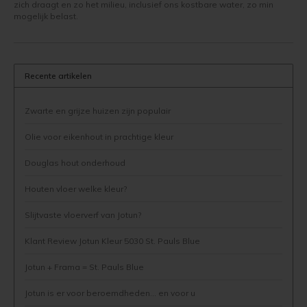
zich draagt en zo het milieu, inclusief ons kostbare water, zo min
Woonboot verven
Tuinhuis verven met Jotun Demidekk Ultimate
mogelijk belast.
Schutting behandelen
Beste buitenverf voor tuinhuis en schuur
Schutting olien
Blokhut impregneren en beitsen
Recente artikelen
Schutting beitsen
Red Cedar kleur behouden
Zwarte en grijze huizen zijn populair
Olie voor eikenhout in prachtige kleur
Schutting verven
Red Cedar behandelen en de vergrijzing tegengaan
Douglas hout onderhoud
Eikenhout behandelen
Red Cedar Oliën
Houten vloer welke kleur?
Eikenhout olien
Red Cedar Olympic Stain Alternatief
Slijtvaste vloerverf van Jotun?
Eikenhout beitsen
Olympic Oil Stain 704 overschilderen
Klant Review Jotun Kleur 5030 St. Pauls Blue
Jotun + Frama = St. Pauls Blue
Eikenhout verven
Olympic Oil Stain 704 Alternatief
Jotun is er voor beroemdheden... en voor u
Geïmpregneerd hout behandelen
Olympic Oil Stain 713 overschilderen