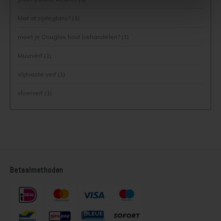
Lariks hout beitsen
Trap wit verven
Mat of zijdeglans?
(1)
moet je Douglas hout behandelen?
(1)
Lariks hout verven
Houten vloer grijs verven
Muurverf
(1)
Red Cedar behandelen
Jotun Lady kleur 7163 Minty Breeze
slijtvaste verf
(1)
Red Cedar oliën
vloerverf
(1)
Red Cedar beitsen
Red Cedar verven
Steigerhout behandelen
Betaalmethoden
Steigerhout olien
Steigerhout beitsen