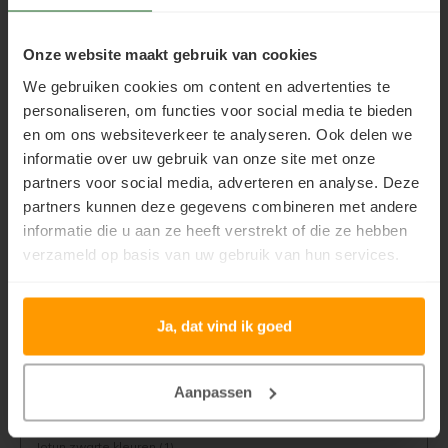
Huis grijs beitsen
(1)
Geïmpregneerd hout olien
Olympic Oil Stain 716 overschilderen
Onze website maakt gebruik van cookies
Huis zwart beitsen
(1)
We gebruiken cookies om content en advertenties te
Geïmpregneerd hout beitsen
Olympic Oil Stain 716 alternatief
Jotun
(3)
personaliseren, om functies voor social media te bieden
en om ons websiteverkeer te analyseren. Ook delen we
Geïmpregneerd hout verven
Olympic Oil Stain 717 overschilderen
jotun demidekk
(2)
informatie over uw gebruik van onze site met onze
partners voor social media, adverteren en analyse. Deze
Jotun grijze kleuren
(1)
Grenen behandelen
Olympic Oil Stain 727 overschilderen
partners kunnen deze gegevens combineren met andere
Jotun houtverf
(1)
informatie die u aan ze heeft verstrekt of die ze hebben
Grenen oliën
Olympic Oil Stain 727 Alternatief
verzameld op basis van uw gebruik van hun services.
Jotun Kleuren
(2)
Grenen beitsen
Olympic Stain 911 overschilderen
Jotun Lady Verf
(1)
Ja, dat vind ik goed
Grenen verven
Betonvloer met Oxan Olie opnieuw behandelen
Jotun Sens
(4)
Jotun verf
(4)
Lariks Hout Behandelen
Houten vloer wit verven
Aanpassen
Jotun vloerverf
(1)
Lariks hout olien
Houten vloer verven met de meest slijtvaste verf van Jotun
Jotun zwarte kleuren
(1)