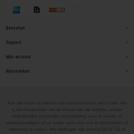
Steigerhout verven
Vurenhout behandelen
Bestellen
Vurenhout olien
Support
Vurenhout beitsen
Mijn account
Vurenhout verven
Keurmerken
Kozijnen verven
Olympic Water Repellent Oil Stain Overschilderen
Aan alle foto's en teksten zijn auteursrechten verbonden. Het
Olympic Premium Acrylic Latex Stain Overschilderen
is niet toegestaan om de inhoud van de website, zonder
uitdrukkelijke schriftelijke toestemming, over te nemen, te
White wash vloer
vermenigvuldigen of op welke wijze dan ook te distribueren of
openbaar te maken. Alle bedragen zijn inclusief BTW. Op al
Houten vloer verven